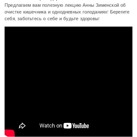
Предлагаем вам полезную лекцию Анны Зименской об
очистке кишечника и однодневных голоданиях! Берегите
себя, заботьтесь о себе и будьте здоровы!