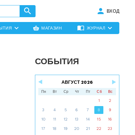
ВХОД
ЫТИЯ
МАГАЗИН
ЖУРНАЛ
СОБЫТИЯ
АВГУСТ 2026
Пн
Вт
Ср
Чт
Пт
Сб
Вс
1
2
3
4
5
6
7
8
9
10
11
12
13
14
15
16
17
18
19
20
21
22
23