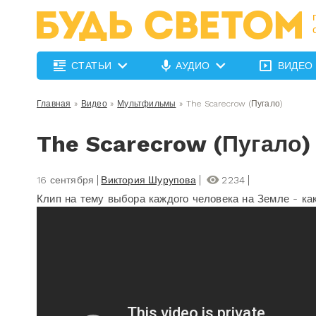
СТАТЬИ
АУДИО
ВИДЕО
Главная
»
Видео
»
Мультфильмы
»
The Scarecrow (Пугало)
The Scarecrow (Пугало)
16 сентября
Виктория Шурупова
2234
Клип на тему выбора каждого человека на Земле - как