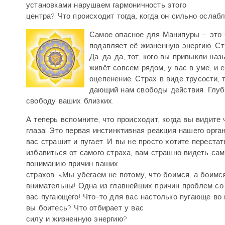
установками нарушаем гармоничность этого
центра? Что происходит тогда, когда он сильно ослаб
Самое опасное для Манипуры – это С
подавляет её жизненную энергию. Ст
Да-да-да, тот, кого вы привыкли наз
живёт совсем рядом, у вас в уме, и
оцепенение. Страх в виде трусости, 
дающий нам свободы действия. Глуб
свободу ваших близких.
А теперь вспомните, что происходит, когда вы видит
глаза! Это первая инстинктивная реакция нашего орган
вас страшит и пугает. И вы не просто хотите переста
избавиться от самого страха, вам страшно видеть сам
пониманию причин ваших
страхов. «Мы убегаем не потому, что боимся, а боимс
внимательны! Одна из главнейших причин проблем со 
вас пугающего! Что-то для вас настолько пугающе во 
вы боитесь? Что отбирает у вас
силу и жизненную энергию?