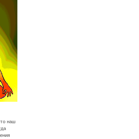
Это наш
уда
рения