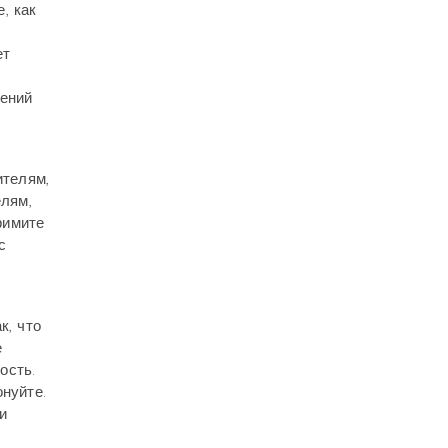
, как
ет
вений
ителям,
лям,
римите
с
к, что
е
ость.
онуйте.
и