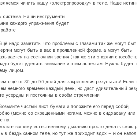
авляемся чинить нашу «электропроводку» в теле. Наше истин
ть система. Наши инструменты
ание каждого упражнения будет
работе.
Ещё надо заметить, что проблемы с глазами так же могут быт
нергии могут быть в вас в проявленной форме, а могут быть
азывается на состоянии зрения (так же эти энергии способст
надо будет уделить внимание и этим аспектам. Нужно будет 
ему лицом.
ем ещё от 30 до 90 дней для закрепления результата! Если 
всем немного времени каждый день, но даст удивительный рез
ете усердны и постоянны в своём стремлении!
 Возьмите чистый лист бумаги и положите его перед собой,
удобно (можно со скрещенными ногами, можно в сидхасану или
е на
звольте вашему естественному дыханию просто делать свою 
ь в бездыханном теле, но тут же приходит вдох – и он напол