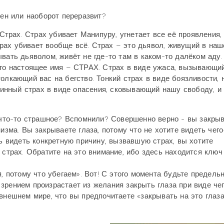
лен или наоборот переразвит?
трах. Страх убивает Манипуру, угнетает все её проявления,
рах убивает вообще всё. Страх – это дьявол, живущий в наш
ывать дьяволом, живёт не где-то там в каком-то далёком аду.
 его настоящее имя – СТРАХ. Страх в виде ужаса, вызывающи
толкающий вас на бегство. Тонкий страх в виде боязливости, 
инный страх в виде опасения, сковывающий нашу свободу, и
е что-то страшное? Вспомнили? Совершенно верно - вы закры
изма. Вы закрываете глаза, потому что не хотите видеть чего
ть видеть конкретную причину, вызвавшую страх, вы хотите
 страх. Обратите на это внимание, ибо здесь находится ключ
я, потому что убегаем». Вот! С этого момента будьте предель
зрением произрастает из желания закрыть глаза при виде че
внешнем мире, что вы предпочитаете «закрывать на это глаза