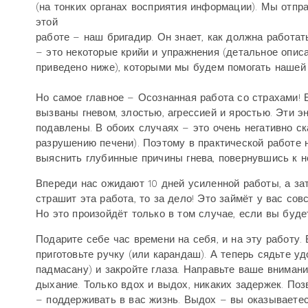
(на тонких органах восприятия информации). Мы отпр
этой
работе – наш бригадир. Он знает, как должна работа
– это некоторые крийи и упражнения (детальное опис
приведено ниже), которыми мы будем помогать нашей 
Но самое главное – Осознанная работа со страхами! 
вызваны гневом, злостью, агрессией и яростью. Эти э
подавлены. В обоих случаях – это очень негативно ск
разрушению печени). Поэтому в практической работе 
выяснить глубинные причины гнева, повернувшись к н
Впереди нас ожидают 10 дней усиленной работы, а зат
страшит эта работа, то за дело! Это займёт у вас со
Но это произойдёт только в том случае, если вы буд
Подарите себе час времени на себя, и на эту работу.
приготовьте ручку (или карандаш). А теперь сядьте 
падмасану) и закройте глаза. Направьте ваше внимани
дыхание. Только вдох и выдох, никаких задержек. По
– поддерживать в вас жизнь. Выдох – вы оказываетес