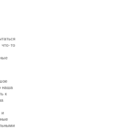
ытаться
 что-то
ьные
ьшое
о наша
ть к
ша
 и
нные
альными