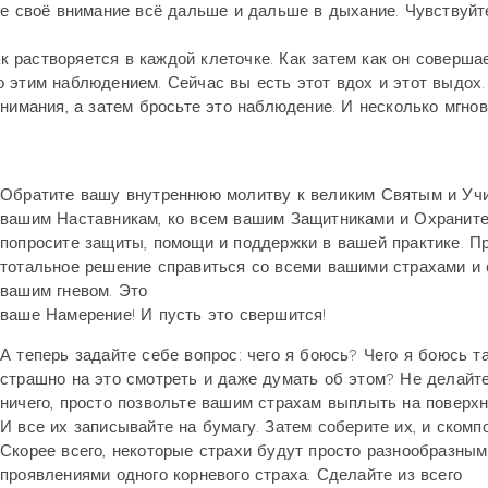
те своё внимание всё дальше и дальше в дыхание. Чувствуйте
ак растворяется в каждой клеточке. Как затем как он соверша
 этим наблюдением. Сейчас вы есть этот вдох и этот выдох.
нимания, а затем бросьте это наблюдение. И несколько мгно
Обратите вашу внутреннюю молитву к великим Святым и Уч
вашим Наставникам, ко всем вашим Защитниками и Охраните
попросите защиты, помощи и поддержки в вашей практике. П
тотальное решение справиться со всеми вашими страхами и 
вашим гневом. Это
ваше Намерение! И пусть это свершится!
А теперь задайте себе вопрос: чего я боюсь? Чего я боюсь та
страшно на это смотреть и даже думать об этом? Не делайт
ничего, просто позвольте вашим страхам выплыть на поверхн
И все их записывайте на бумагу. Затем соберите их, и скомп
Скорее всего, некоторые страхи будут просто разнообразным
проявлениями одного корневого страха. Сделайте из всего