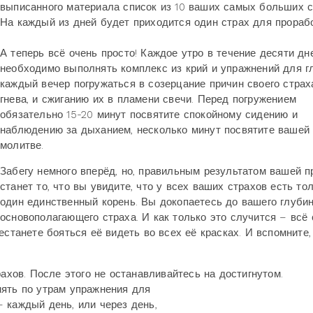
выписанного материала список из 10 ваших самых больших с
На каждый из дней будет приходится один страх для прорабо
А теперь всё очень просто! Каждое утро в течение десяти дн
необходимо выполнять комплекс из крий и упражнений для гл
каждый вечер погружаться в созерцание причин своего страх
гнева, и сжиганию их в пламени свечи. Перед погружением
обязательно 15-20 минут посвятите спокойному сидению и
наблюдению за дыханием, несколько минут посвятите вашей
молитве.
Забегу немного вперёд, но, правильным результатом вашей п
станет то, что вы увидите, что у всех ваших страхов есть то
один единственный корень. Вы докопаетесь до вашего глубин
основополагающего страха. И как только это случится – всё 
естанете бояться её видеть во всех её красках. И вспомните,
рахов. После этого не останавливайтесь на достигнутом.
нять по утрам упражнения для
 каждый день, или через день,