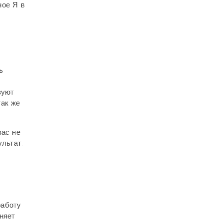
ное Я в
ь
вуют
так же
вас не
ультат.
работу
няет