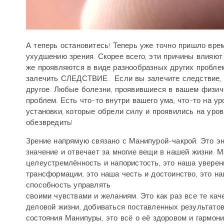
А теперь остановитесь! Теперь уже точно пришло вре
ухудшению зрения. Скорее всего, эти причины влияют 
же проявляются в виде разнообразных других пробле
залечить СЛЕДСТВИЕ.
Если вы залечите следствие, п
другое. Любые болезни, проявившиеся в вашем физиче
проблем. Есть что-то внутри вашего ума, что-то на у
установки, которые обрели силу и проявились на уро
обезвредить!
Зрение напрямую связано с Манипурой-чакрой. Это эн
значение и отвечает за многие вещи в нашей жизни. 
целеустремлённость и напористость, это наша уверенн
трансформации, это наша честь и достоинство, это н
способность управлять
своими чувствами и желаниям. Это как раз все те ка
деловой жизни, добиваться поставленных результатов
состояния Манипуры, это всё о её здоровом и гармон