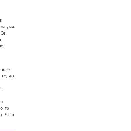
 и
ем уме.
 Он
й
не
ваете
-то, что
 к
но
го-то
». Чего