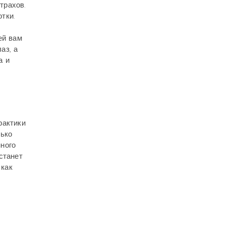
трахов.
тки.
ей вам
аз, а
а и
рактики
лько
ного
станет
 как