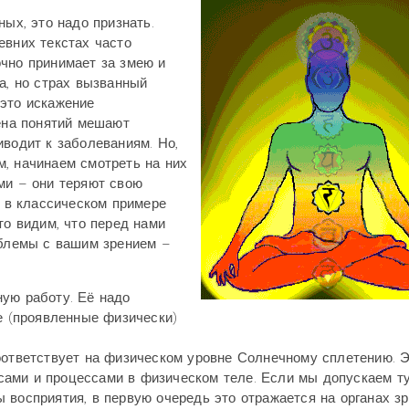
ных, это надо признать.
евних текстах часто
чно принимает за змею и
а, но страх вызванный
 это искажение
мена понятий мешают
иводит к заболеваниям. Но,
, начинаем смотреть на них
ми – они теряют свою
к в классическом примере
то видим, что перед нами
облемы с вашим зрением –
ную работу. Её надо
ие (проявленные физически)
оответствует на физическом уровне Солнечному сплетению. 
ами и процессами в физическом теле. Если мы допускаем т
 восприятия, в первую очередь это отражается на органах з