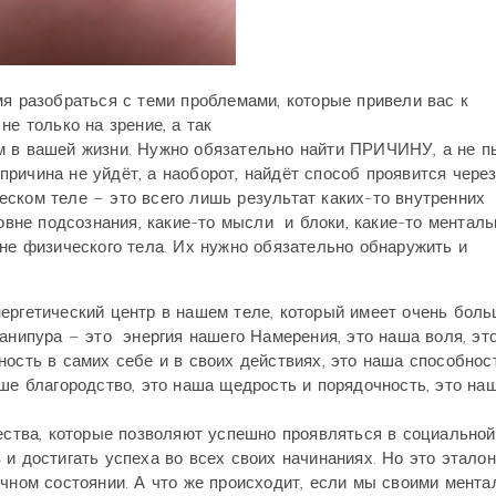
мя разобраться с теми проблемами, которые привели вас к
не только на зрение, а так
м в вашей жизни. Нужно обязательно найти ПРИЧИНУ, а не п
ричина не уйдёт, а наоборот, найдёт способ проявится через
ском теле – это всего лишь результат каких-то внутренних
ровне подсознания, какие-то мысли и блоки, какие-то ментал
вне физического тела. Их нужно обязательно обнаружить и
ергетический центр в нашем теле, который имеет очень бол
Манипура – это энергия нашего Намерения, это наша воля, эт
ость в самих себе и в своих действиях, это наша способнос
аше благородство, это наша щедрость и порядочность, это на
чества, которые позволяют успешно проявляться в социальной
 и достигать успеха во всех своих начинаниях. Но это этало
ичном состоянии. А что же происходит, если мы своими мент