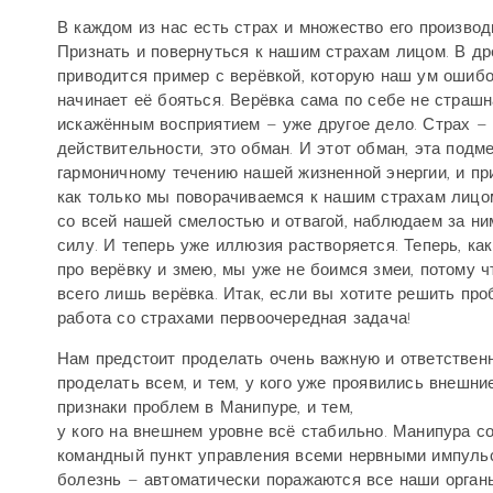
В каждом из нас есть страх и множество его производ
Признать и повернуться к нашим страхам лицом. В др
приводится пример с верёвкой, которую наш ум ошибо
начинает её бояться. Верёвка сама по себе не страшн
искажённым восприятием – уже другое дело. Страх –
действительности, это обман. И этот обман, эта под
гармоничному течению нашей жизненной энергии, и пр
как только мы поворачиваемся к нашим страхам лицом
со всей нашей смелостью и отвагой, наблюдаем за ни
силу. И теперь уже иллюзия растворяется. Теперь, ка
про верёвку и змею, мы уже не боимся змеи, потому ч
всего лишь верёвка. Итак, если вы хотите решить пр
работа со страхами первоочередная задача!
Нам предстоит проделать очень важную и ответствен
проделать всем, и тем, у кого уже проявились внешн
признаки проблем в Манипуре, и тем,
у кого на внешнем уровне всё стабильно. Манипура с
командный пункт управления всеми нервными импульс
болезнь – автоматически поражаются все наши органы