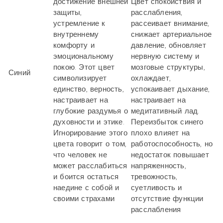
достижение внешней
Цвет спокойствия и
защиты,
расслабления,
устремление к
рассеивает внимание,
внутреннему
снижает артериальное
комфорту и
давление, обновляет
эмоциональному
нервную систему и
покою. Этот цвет
мозговые структуры,
Синий
символизирует
охлаждает,
единство, верность,
успокаивает дыхание,
настраивает на
настраивает на
глубокие раздумья о
медитативный лад.
духовности и этике.
Переизбыток синего
Игнорирование этого
плохо влияет на
цвета говорит о том,
работоспособность, но
что человек не
недостаток повышает
может расслабиться
напряженность,
и боится остаться
тревожность,
наедине с собой и
суетливость и
своими страхами
отсутствие функции
расслабления