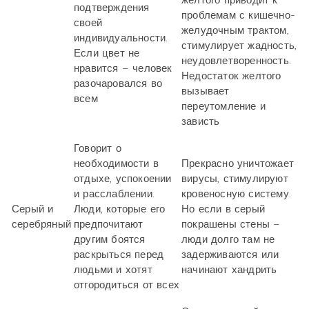
желтого приводит к
подтверждения
проблемам с кишечно-
своей
желудочным трактом,
индивидуальности.
стимулирует жадность,
Если цвет не
неудовлетворенность.
нравится – человек
Недостаток желтого
разочаровался во
вызывает
всем
переутомление и
зависть
Говорит о
необходимости в
Прекрасно уничтожает
отдыхе, успокоении
вирусы, стимулируют
и расслаблении.
кровеносную систему.
Серый и
Люди, которые его
Но если в серый
серебряный
предпочитают
покрашены стены –
другим боятся
люди долго там не
раскрыться перед
задерживаются или
людьми и хотят
начинают хандрить
отгородиться от всех