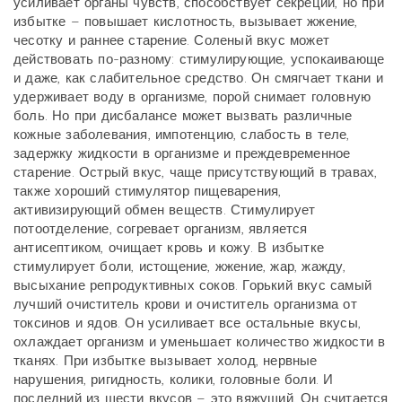
усиливает органы чувств, способствует секреции, но при
избытке – повышает кислотность, вызывает жжение,
чесотку и раннее старение. Соленый вкус может
действовать по-разному: стимулирующие, успокаивающе
и даже, как слабительное средство. Он смягчает ткани и
удерживает воду в организме, порой снимает головную
боль. Но при дисбалансе может вызвать различные
кожные заболевания, импотенцию, слабость в теле,
задержку жидкости в организме и преждевременное
старение. Острый вкус, чаще присутствующий в травах,
также хороший стимулятор пищеварения,
активизирующий обмен веществ. Стимулирует
потоотделение, согревает организм, является
антисептиком, очищает кровь и кожу. В избытке
стимулирует боли, истощение, жжение, жар, жажду,
высыхание репродуктивных соков. Горький вкус самый
лучший очиститель крови и очиститель организма от
токсинов и ядов. Он усиливает все остальные вкусы,
охлаждает организм и уменьшает количество жидкости в
тканях. При избытке вызывает холод, нервные
нарушения, ригидность, колики, головные боли. И
последний из шести вкусов – это вяжущий. Он считается