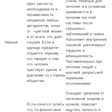
Очень тяжелый для
Цвет протеста,
лечения и в основном
необходимости в
применяется в
независимости,
лечении костной
неприятия любых
системы после
авторитетов, отказ
серьезных
от «цветной жизни»
заболеваний и травм.
и от всего, что дает
Наполняет внутренней
Черный
социум. Если в
тишиной, увеличивает
одежде приоритет
гордыню и
отдается черному –
абмициозность.
это говорит о том,
Противопоказан при
что человек
лечении людей с
чувствует кризис и
апатией, депрессией,
давление со стороны
нервными
общества
отклонениями
Очищает организм от
негативной энергии и
Если хочется купить
шлаков, помогает
что-то фиолетовое –
ощутить легкость в