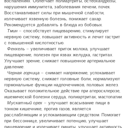
воспалениях. Облегчает полиартриты, остеохандрозы,
нарушения иммунитета, заболевания печени, почек.
Восстанавливает силы при мышечной слабости,
излечивает язвенную болезнь, понижает сахар.
Рекомендуется добавлять в блюда из бобовых.
Тмин
– способствует пищеварению, стимулирует
нервную систему, повышает активность и лечит гастрит
с повышенной кислотностью.
Фенхель
– увеличивает приток молока, улучшает
пищеварение, полезен при язвах желудка, гастритах.
Улучшает зрение, снижает повышенное артериальное
давление.
Черная горчица
– снимает напряжение, успокаивает
нервную систему, снижает головные боли, нормализуют
гормональные функции надпочечников, половых желез.
Оказывает положительное действие при атеросклерозе,
ишемической болезни сердца, полиартритах, мастопатии.
Мускатный орех
– улучшает всасывание пищи в
тонком кишечнике, против газов, является
расслабляющим и успокаивающим средством. Помогает
при бессоннице, увеличивает потенцию, улучшает
пищеварение и излечивает риниты, улучшает активность