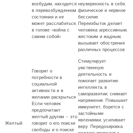
возбудим, находится
неуверенность в себе,
в перевозбужденном
физическое и нервное
состоянии и не
бессилие.
может расслабиться,
Переизбыток делает
в голове «война с
человека агрессивным,
самим собой»
жестоким и жадным,
вызывает обострения
различных процессов
Стимулирует
умственную
Говорит о
деятельность и
потребности в
помогает развитию
социальной
интеллекта, в
активности и в
саморазвитии; снимает
желании раскрыться.
напряжение. Повышает
Если человек
иммунитет, борется с
предпочитает
застойными
желтый другим – это
явлениями, усиливает
Желтый
говорит о его поиске
веру. Передозировка
свободы и о поиске