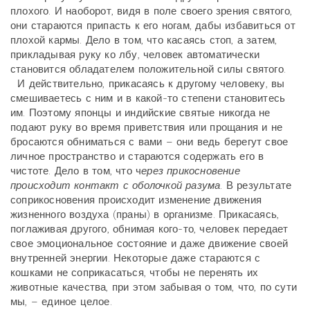
плохого. И наоборот, видя в поле своего зрения святого,
они стараются припасть к его ногам, дабы избавиться от
плохой кармы. Дело в том, что касаясь стоп, а затем,
прикладывая руку ко лбу, человек автоматически
становится обладателем положительной силы святого.
И действительно, прикасаясь к другому человеку, вы
смешиваетесь с ним и в какой-то степени становитесь
им. Поэтому японцы и индийские святые никогда не
подают руку во время приветствия или прощания и не
бросаются обниматься с вами – они ведь берегут свое
личное пространство и стараются содержать его в
чистоте. Дело в том, что ч
ерез прикосновение
происходит контакт с оболочкой разума
. В результате
соприкосновения происходит изменение движения
жизненного воздуха (праны) в организме. Прикасаясь,
поглаживая другого, обнимая кого-то, человек передает
свое эмоциональное состояние и даже движение своей
внутренней энергии. Некоторые даже стараются с
кошками не соприкасаться, чтобы не перенять их
животные качества, при этом забывая о том, что, по сути
мы, – единое целое.