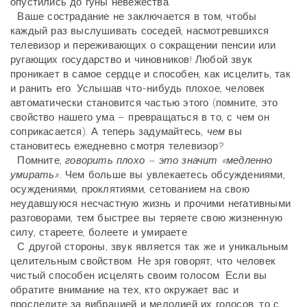
опустились до гуны невежества.
Ваше сострадание не заключается в том, чтобы
каждый раз выслушивать соседей, насмотревшихся
телевизор и переживающих о сокращении пенсии или
ругающих государство и чиновников! Любой звук
проникает в самое сердце и способен, как исцелить, так
и ранить его. Услышав что-нибудь плохое, человек
автоматически становится частью этого (помните, это
свойство нашего ума – превращаться в то, с чем он
соприкасается). А теперь задумайтесь,
чем
вы
становитесь ежедневно смотря телевизор?
Помните,
говорить плохо – это значит «медленно
умирать».
Чем больше вы увлекаетесь обсуждениями,
осуждениями, проклятиями, сетованием на свою
неудавшуюся несчастную жизнь и прочими негативными
разговорами, тем быстрее вы теряете свою жизненную
силу, стареете, болеете и умираете.
С другой стороны, звук является так же и уникальным
целительным свойством. Не зря говорят, что человек
чистый способен исцелять своим голосом. Если вы
обратите внимание на тех, кто окружает вас и
проследите за вибрацией и мелодией их голосов, то с