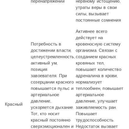
перенапряжений
нервному истощению,
утраты веры в свои
силы, вызывает
постоянные сомнения
Активнее всего
действует на
Потребность в
кровеносную систему
достижении власти,
организма. Связан с
целеустремленность,
созданием красных
активный ум,
кровяных тел,
позиция
повышает количество
завоевателя. При
адреналина в крови,
созерцании красного
нормализует
повышается пульс и
теплообмен, повышает
артериальное
артериальное
давление,
давление, улучшает
Красный
ускоряется дыхание.
заживляемость ран.
Тот, кто носит
Повышает
красный постоянно
трудоспособность.
сверхэмоционален и
Недостаток вызвает