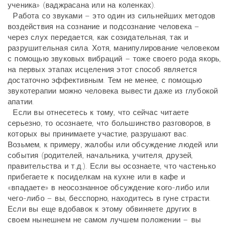
ученика» (ваджрасана или на коленках).
Работа со звуками – это один из сильнейших методов
воздействия на сознание и подсознание человека –
через слух передается, как созидательная, так и
разрушительная сила. Хотя, манипулирование человеком
с помощью звуковых вибраций – тоже своего рода якорь,
на первых этапах исцеления этот способ является
достаточно эффективным. Тем не менее, с помощью
звукотерапии можно человека вывести даже из глубокой
апатии.
Если вы отнесетесь к тому, что сейчас читаете
серьезно, то осознаете, что большинство разговоров, в
которых вы принимаете участие, разрушают вас.
Возьмем, к примеру, жалобы или обсуждение людей или
события (родителей, начальника, учителя, друзей,
правительства и т.д.). Если вы осознаете, что частенько
прибегаете к посиделкам на кухне или в кафе и
«впадаете» в неосознанное обсуждение кого-либо или
чего-либо – вы, бесспорно, находитесь в гуне страсти.
Если вы еще вдобавок к этому обвиняете других в
своем нынешнем не самом лучшем положении – вы