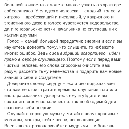
большой точностью сможете многое узнать о характере
собеседников. У сладкого человека – сладкий голос, у
хитрого – дребезжащий и писклявый, у капризного и
эгоистичного даже в голосе чувствуется недовольство,
да и генеральские нотки начальника не спутаешь ни с
какими другими.
Голос – самый большой передатчик энергии и если вы
научитесь доверять тому, что слышите, то избежите
многих ошибок. Ведь
сила вибраций говорящего, идет
прямо в сердце слушающего.
Поэтому если перед вами
чистый человек, его слова способны очистить ваш
разум, рассеять тьму невежества и подарить вам новые
знания о себе и Создателе.
Доверяйте своему сердцу – если оно подсказывает,
что вам не стоит тратить время на слушание того или
иного рассказчика, доверьтесь ему и уйдите и вы
сохраните огромное количество так необходимой для
познания себя энергии.
Слушайте хорошую музыку, читайте вслух красивые
молитвы, мантры, пойте песни, восхваляющие
Всевышнего, разговаривайте с мудрыми – и болезнь