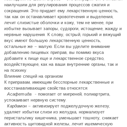
наилучшим для регулирования процессов сжатия и
сокращения. Это придает ему лекарственную ценность,
так как он останавливает кровотечения и выделения,
лечит слизистые оболочки и кожу, тем не менее, при
избытке вызывает запоры, судороги, истощение, жажду и
нервные нарушения. К слову, острый, горький и вяжущий
вкус имеют большую лекарственную ценность,
остальные же – малую. Если вы уделите внимание
добавлению пищевых приправ, вы помимо вкуса
добавите к пище еще и лекарственное средство,
воздействующее, как на ваши внутренние органы, так и
на психику.
Влияние специй на организм
К приправам, имеющим бесспорные лекарственные и
восстанавливающие свойства относятся:
Асафетида
- помогает от мигреней, полиартрита,
успокаивает нервную систему.
Кардамон
– активизирует поджелудочную железу,
удаляет избытки слизи из желудка, нормализует
перистальтику кишечника, уменьшает тошноту, снижает
активность щитовидной железы, лечит ишемическую