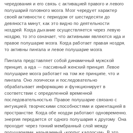
чередования и его связь с активацией правого и левого
полушарий головного мозга. Мозг чередует характер
своей активности с периодом от шестидесяти до
девяноста минут, как это видно по деятельности
ноздрей. Когда дыхание осуществляется через левую
ноздрю, то это означает, что активными являются ида и
правое полушарие мозга. Когда работает правая ноздря,
то активны пингала и левое полушарие мозга.
Пингала представляет собой динамичный мужской
принцип, а ида — пассивный женский принцип. Левое
полушарие мозга работает на том же принципе, что и
пингала. Оно логически и последовательно
обрабатывает информацию и функционирует в
соответствии с определенной временной
последовательностью. Правое полушарие связано с
интуицией, творческими способностями и ориентацией в
пространстве. Когда обе ноздри работают одновременно,
энергия передается от одного полушария к другому. Она
проходит через тонкий мембранный слой между
полушариями, называемый «корпус каллосум». В это