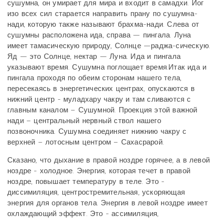
сушумна, он умирает для мира и входит в самадхи. Йог
изо всех сил старается направить прану по сушумна-
нади, которую также называют брахма-нади. Слева от
сушумны расположена ида, справа — пингала. Луна
имеет тамасическую природу, Солнце —раджа-сическую.
Яд — это Солнце, нектар — Луна. Ида и пингала
указывают время. Сушумна поглощает время.Итак ида и
пингала проходя по обеим сторонам нашего тела,
пересекаясь в энергетических центрах, опускаются в
нижний центр - муладхару чакру и там сливаются с
главным каналом – Сушумной. Проекция этой важной
нади – центральный нервный ствол нашего
позвоночника. Сушумна соединяет нижнию чакру с
верхней – лотосным центром – Сахасрарой.
Сказано, что дыхание в правой ноздре горячее, а в левой
ноздре - холодное. Энергия, которая течет в правой
ноздре, повышает температуру в теле. Это -
диссимиляция, центростремительная, ускоряющая
энергия для органов тела. Энергия в левой ноздре имеет
охлаждающий эффект. Это - ассимиляция,