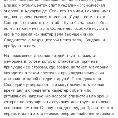
Близко к этому центру спит Кундалини (психическая
энергия) в Адхаркунде. Если кто-то умом, находящимся
под контролем, сможет поместить Луну в ее место, а
Солнце в его место так, чтобы Луна была неспособна
потерять свой нектар, а Солнце неспособно высушить
его, в то время как нектар тела высушен огнем
Свадхистхана чакры (второй центр тела), Кундалини
пробудится сама.
На переменное дыхание воздействует слизистая
мембрана в голове, которая становится горячей и
припухшей со стороны, где воздух не течет. Мембрана
находится в таком состоянии при каждом изменении
дыхания от одной ноздри к другой. Последователи
Свародайи утверждают, что могут вычислять точное
время дня и определять характер событий по
ритмичному напряжению носовой слизистой мембраны,
которая по регулярности опухания действует как часы в
совершенном теле.С полуночи до полудня Прана течет в
нервах и из-за этого нервная энергия наиболее активна в