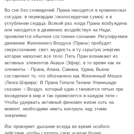
Во сне без сновидений, Прана находится в кровеносных
сосудах, в перикардии (околосердечая сумка) и в
углублении сердца. Всякий раз, когда Прана возбуждена
или находится в движении, воздействуя на Нади,
проявляется обычное состояние сознания. Регулируемое
движение Жизненного Воздуха (Праны) пробудит
сверхсознание, свет, мудрость и ту скрытую энергию,
которая наполнит все тело. Пять Пран возникают из
активных элементов Акаши (Эфир), в то время как их
элементы - Прана, Апана, Самана, Удана, Вьяна
составляют то, что обозначено как Жизненный Мешок
(Линга Шарира). В Прана Гопала Тапани-Упанишаде
сказано: « Воздух, который один становится пятью при
вхождении в мир и так проявляется в каждом теле.»
Чтобы удержать активный феномен жизни хоть на
момент, необходимо иметь контроль над этими
энергиями.
Йог проверяет дыхание всегда во время особого
действия, чтобы сделать свое усилие более