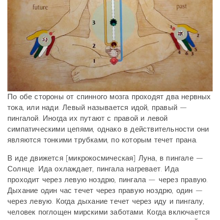
По обе стороны от спинного мозга проходят два нервных
тока, или нади. Левый называется идой, правый —
пингалой. Иногда их путают с правой и левой
симпатическими цепями, однако в действительности они
являются тонкими трубками, по которым течет прана.
В иде движется [микрокосмическая] Луна, в пингале —
Солнце. Ида охлаждает, пингала нагревает. Ида
проходит через левую ноздрю, пингала — через правую.
Дыхание один час течет через правую ноздрю, один —
через левую. Когда дыхание течет через иду и пингалу,
человек поглощен мирскими заботами. Когда включается