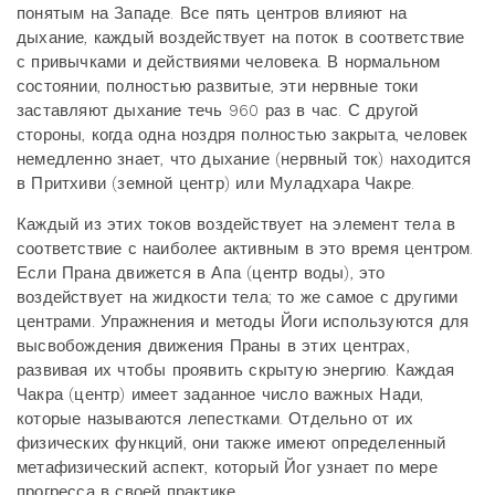
понятым на Западе. Все пять центров влияют на
дыхание, каждый воздействует на поток в соответствие
с привычками и действиями человека. В нормальном
состоянии, полностью развитые, эти нервные токи
заставляют дыхание течь 960 раз в час. С другой
стороны, когда одна ноздря полностью закрыта, человек
немедленно знает, что дыхание (нервный ток) находится
в Притхиви (земной центр) или Муладхара Чакре.
Каждый из этих токов воздействует на элемент тела в
соответствие с наиболее активным в это время центром.
Если Прана движется в Апа (центр воды), это
воздействует на жидкости тела; то же самое с другими
центрами. Упражнения и методы Йоги используются для
высвобождения движения Праны в этих центрах,
развивая их чтобы проявить скрытую энергию. Каждая
Чакра (центр) имеет заданное число важных Нади,
которые называются лепестками. Отдельно от их
физических функций, они также имеют определенный
метафизический аспект, который Йог узнает по мере
прогресса в своей практике.