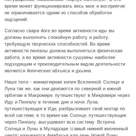
время может функционировать весь мозг и восприятие
не ограничивается одним из способов обработки
ощущений.
Согласно свара-йоге во время активности иды вы
должны выполнять спокойную работу и работу,
требующую творческих способностей. Во время
активности пингалы должна выполняться физическая
работа, а во время активности сушумны наиболее
подходящим и производительным видом деятельности
являются йогические абхьяса и дхьяна.
Наше тело - миниатюрная копия Вселенной. Солнце и
Луна так же, как они двигаются по северной и южной
орбитам в Макромире, путешествуют в Микромире через
Иду и Пингалу в течение дня и ночи. Луна,
путешествующая в Иде, разбрызгивает свой нектар по
всей системе; в то время как Солнце, путешествующее
через Пингалу, высушивает всю систему. Встреча
Солнца и Луны в Муладхаре (самый нижний жизненный
центр) называется Амабасья или день Новой Луны.