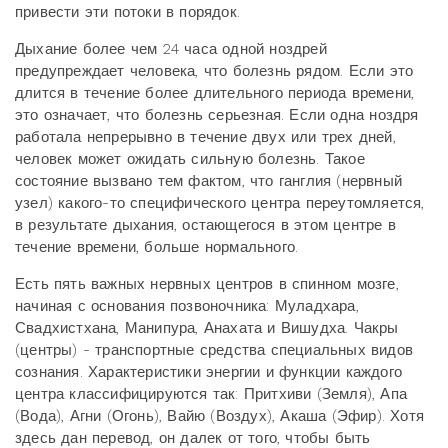
привести эти потоки в порядок.
Дыхание более чем 24 часа одной ноздрей
предупреждает человека, что болезнь рядом. Если это
длится в течение более длительного периода времени,
это означает, что болезнь серьезная. Если одна ноздря
работала непрерывно в течение двух или трех дней,
человек может ожидать сильную болезнь. Такое
состояние вызвано тем фактом, что ганглия (нервный
узел) какого-то специфического центра переутомляется,
в результате дыхания, остающегося в этом центре в
течение времени, больше нормального.
Есть пять важных нервных центров в спинном мозге,
начиная с основания позвоночника: Муладхара,
Свадхистхана, Манипура, Анахата и Вишудха. Чакры
(центры) - транспортные средства специальных видов
сознания. Характеристики энергии и функции каждого
центра классифицируются так: Притхиви (Земля), Апа
(Вода), Агни (Огонь), Вайю (Воздух), Акаша (Эфир). Хотя
здесь дан перевод, он далек от того, чтобы быть