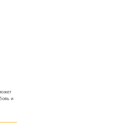
может
бовь и