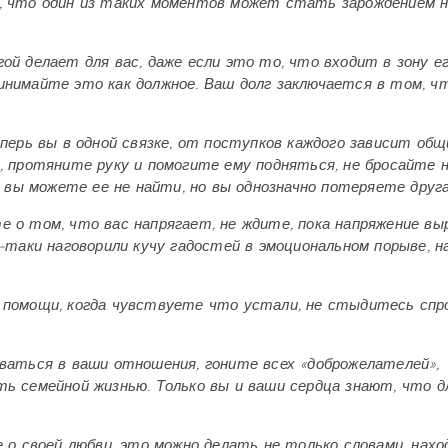
м, что один из таких моментов может стать зарождением 
ой делает для вас, даже если это то, что входит в зону е
инимайте это как должное. Ваш долг заключается в том, ч
перь вы в одной связке, от поступков каждого зависит общ
, протяните руку и помогите ему подняться, не бросайте 
, вы можете ее не найти, но вы однозначно потеряете друга
 о том, что вас напрягает, не ждите, пока напряжение в
-таки наговорили кучу гадостей в эмоциональном порыве, 
 помощи, когда чувствуете что устали, не стыдитесь сп
ваться в ваши отношения, гоните всех «доброжелателей»,
ь семейной жизнью. Только вы и ваши сердца знают, что д
е о своей любви, это можно делать не только словами, нах