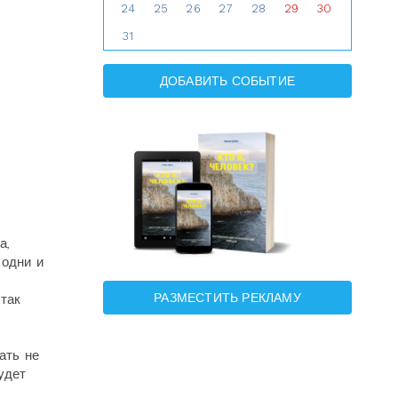
24
25
26
27
28
29
30
31
ДОБАВИТЬ СОБЫТИЕ
а,
 одни и
РАЗМЕСТИТЬ РЕКЛАМУ
так
ать не
удет