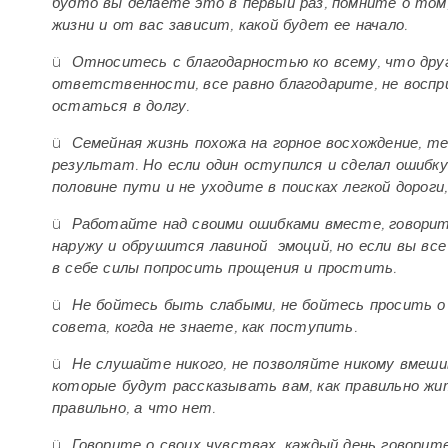
будто вы делаете это в первый раз, помните о то
жизни и от вас зависит, какой будет ее начало.
ü
Относитесь с благодарностью ко всему, что друг
ответственности, все равно благодарите, не воспр
остаться в долгу.
ü
Семейная жизнь похожа на горное восхождение, те
результат. Но если один оступился и сделал ошибку
половине пути и не уходите в поисках легкой дороги
ü
Работайте над своими ошибками вместе, говорите
наружу и обрушится лавиной эмоций, но если вы все
в себе силы попросить прощения и простить.
ü
Не бойтесь быть слабыми, не бойтесь просить о
совета, когда не знаете, как поступить.
ü
Не слушайте никого, не позволяйте никому вмеши
которые будут рассказывать вам, как правильно жит
правильно, а что нет.
ü
Говорите о своих чувствах, каждый день говорит