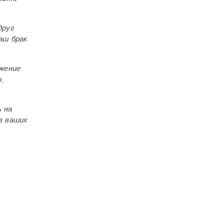
друг
ш брак
ажение
,
ь на
в ваших