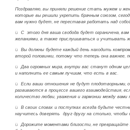
Поздравляю, вы приняли решение стать мужем и же
которые вы решили укрепить брачным союзом, сего
вам нужно будет, не переставая работать над собой
ü
С
этого дня ваша свобода будет ограничена, ва
желаниями, а также прислушиваться и учитывать же
ü
Вы должны будете каждый день находить компро
второй половинки, потому что теперь она важнее, 
ü
Два огромных мира, внутри вас станут одним це
и наполнить ее самым лучшим, что есть в вас.
ü
Если ваши отношения не будут плодотворными, о
развиваются в процессе вашего взаимодействия, ес
количество любви, уважения и гармонии между вами
ü
В своих словах и поступках всегда будьте честн
научитесь доверять
друг другу на столько, чтобы 
ü
Дорожите моментами близости, не превращайте и