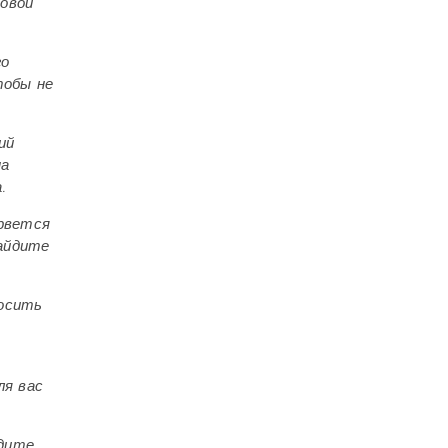
новой
го
тобы не
ий
на
.
ырвется
найдите
росить
ля вас
одите