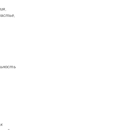
ия,
частье,
льность
ак