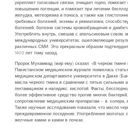
укрепляет голосовые связки, очищает горло, помогае
повышению потенции, и помогает при лечении бесплод
желудка, метеоризма и поноса, а также как глистогон
грибковых болезней, экземы и ревматизма; способст
болезней, болезни системы кровообращения и диабета
Употреблять внутрь, смешав с апельсиновым соком, 
международных университетах, ошеломляющие резуль
различных СМИ. Это прекрасным образом подтвердило
1400 лет тому назад.
Пророк Мухаммад (мир ему) сказал: «В черном тмине и
Пакистанском медицинском журнале появилась статья 
медицинском департаменте университета в Дакке (Ба
масла черного тмина в сравнении с пятью сильными а
гентамицином и налидикс. кислотой. Факты, бесспорно
более эффективное средство против многих бактерий,
сопротивление медицинским препаратам – в. холера, е
Также научные исследования показали, что масло чер
преждевременное поседение. Употребление молотых с
желчные камни и камни в почках.