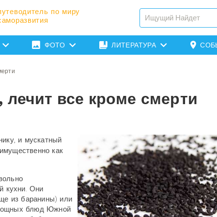
путеводитель по миру
саморазвития
ФОТО
ЛИТЕРАТУРА
СОБ
мерти
 лечит все кроме смерти
нику, и мускатный
еимущественно как
вольно
й кухни. Они
аще из баранины) или
овощных блюд Южной