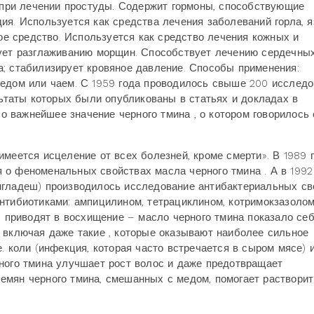
т при лечении простуды. Содержит гормоны, способствующие
ия. Используется как средства лечения заболеваний горла, 
ное средство. Используется как средство лечения кожных и
вует разглаживанию морщин. Способствует лечению сердечны
; стабилизирует кровяное давление. Способы применения:
медом или чаем. С 1959 года проводилось свыше 200 исследо
таты которых были опубликованы в статьях и докладах в
 важнейшее значение черного тмина , о котором говорилось
меется исцеление от всех болезней, кроме смерти». В 1989 
о феноменальных свойствах масла черного тмина . А в 1992
нгладеш) производилось исследование антибактериальных св
нтибиотиками: ампицилином, тетрациклином, котримокзазолом
, приводят в восхищение – масло черного тмина показало себ
 включая даже такие , которые оказывают наиболее сильное
. коли (инфекция, которая часто встречается в сыром мясе) и
ного тмина улучшает рост волос и даже предотвращает
емян черного тмина, смешанных с медом, помогает растворит