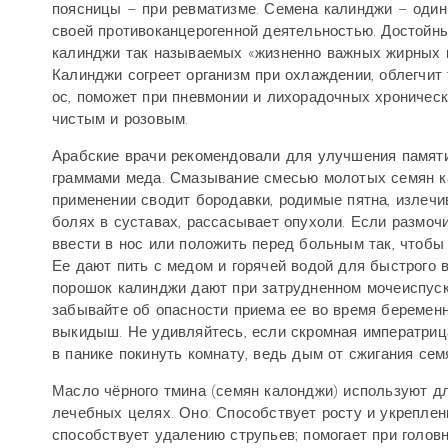
поясницы – при ревматизме. Семена калинджи – один 
своей противоканцерогенной деятельностью. Достойн
калинджи так называемых «жизненно важных жирных к
Калинджи согреет организм при охлаждении, облегчит 
ос, поможет при пневмонии и лихорадочных хроническ
чистым и розовым.
Арабские врачи рекомендовали для улучшения памяти
граммами меда. Смазывание смесью молотых семян ка
применении сводит бородавки, родимые пятна, излечи
болях в суставах, рассасывает опухоли. Если размочи
ввести в нос или положить перед больным так, чтобы 
Ее дают пить с медом и горячей водой для быстрого 
порошок калинджи дают при затрудненном мочеиспуск
забывайте об опасности приема ее во время беремен
выкидыш. Не удивляйтесь, если скромная императриц
в панике покинуть комнату, ведь дым от сжигания семя
Масло чёрного тмина (семян калонджи) используют для
лечебных целях. Оно: Способствует росту и укреплен
способствует удалению струпьев; помогает при голов