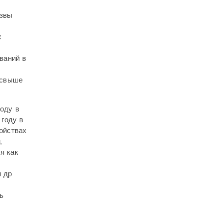
язвы
х
ваний в
 свыше
году в
 году в
ойствах
,
я как
 др.
ь