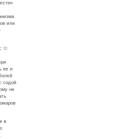
вестен
анизма.
нов или
о
с 10
при
ь ее и
болей.
с содой
ому не
ать
комаров
е в
е;
,