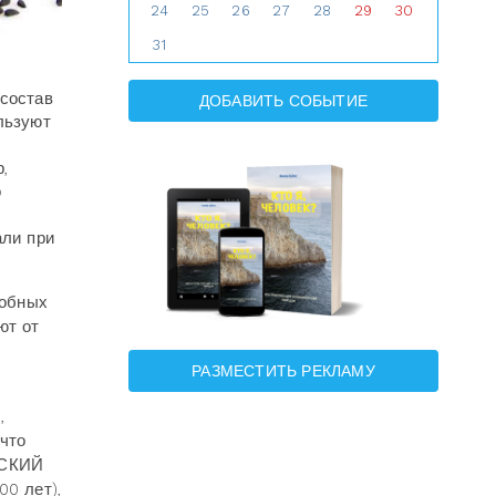
24
25
26
27
28
29
30
31
 состав
ДОБАВИТЬ СОБЫТИЕ
льзуют
,
о
али при
добных
ют от
РАЗМЕСТИТЬ РЕКЛАМУ
,
что
ЕСКИЙ
0 лет),