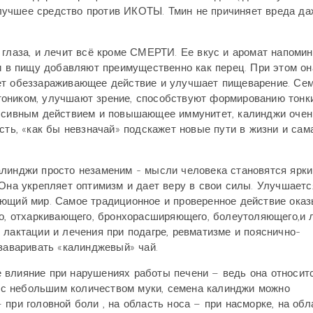
лучшее средство против ИКОТЫ. Тмин не причиняет вреда да
 глаза, и лечит всё кроме СМЕРТИ. Ее вкус и аромат напоми
 и в пищу добавляют преимущественно как перец. При этом он
ет обеззараживающее действие и улучшает пищеварение. Се
оником, улучшают зрение, способствуют формированию тонк
ессивным действием и повышающее иммунитет, калинджи очен
сть, «как бы невзначай» подскажет новые пути в жизни и сам
алинджи просто незаменим - мысли человека становятся ярки
 Она укрепляет оптимизм и дает веру в свои силы. Улучшаетс
ающий мир. Самое традиционное и проверенное действие ока
го, отхаркивающего, бронхорасширяющего, болеутоляющего,и л
 лактации и лечения при подагре, ревматизме и пояснично-
 заваривать «калинджевый» чай.
 влияние при нарушениях работы печени – ведь она относитс
с небольшим количеством муки, семена калинджи можно
при головной боли , на область носа – при насморке, на обл