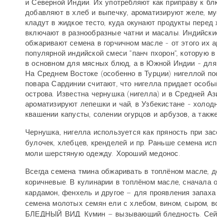
и Северной Индии. Их употребляют как приправу к бл
добавляют в хлеб и выпечку, ароматизируют желе, му
кладут в жидкое тесто, куда окунают продукты перед
включают в разнообразные чатни и масалы. Индийски
обжаривают семена в горчичном масле - от этого их 
популярной индийской смеси "панч пхорон", которую 
в основном для мясных блюд, а в Южной Индии - для 
На Среднем Востоке (особенно в Турции) нигеллой по
повара Сардинии считают, что нигелла придает особый
острова. Известна чернушка (нигелла) и в Средней Аз
ароматизируют лепешки и чай, в Узбекистане - холод
квашении капусты, солении огурцов и арбузов, а такж
Чернушка, нигелла используется как пряность при зас
булочек, хлебцев, кренделей и пр. Раньше семена ис
моли шерстяную одежду. Хороший медонос.
Всегда семена тмина обжаривать в топлёном масле, 
коричневые. В кулинарии в топлёном масле, сначала 
кардамон, фенхель и другое – для проявления запаха
семена молотых семян ели с хлебом, вином, сыром
БЛЕДНЫЙ ВИД. Кумин – вызывающий бледность. Сейча