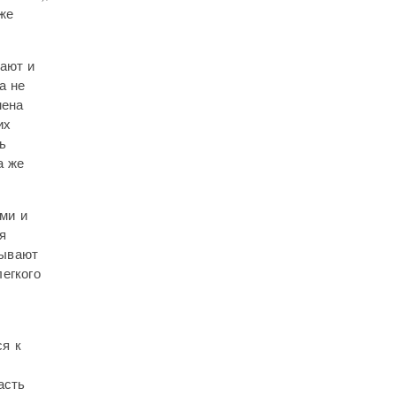
же
нают и
а не
мена
их
ь
а же
ми и
я
зывают
егкого
я к
асть