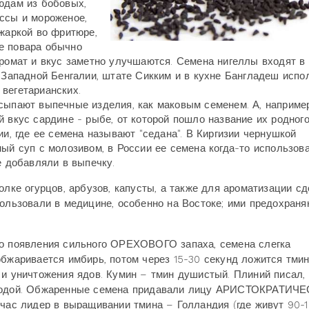
юдам из бобовых,
ссы и мороженое,
 жаркой во фритюре,
е повара обычно
аромат и вкус заметно улучшаются. Семена нигеллы входят в
в Западной Бенгалии, штате Сикким и в кухне Бангладеш испо
вегетарианских.
сыпают выпечные изделия, как маковым семенем. А, например
 вкус сардине - рыбе, от которой пошло название их родног
ии, где ее семена называют "седана". В Киргизии чернушкой
ный суп с молозивом, в России ее семена когда-то использов
е добавляли в выпечку.
олке огурцов, арбузов, капусты, а также для ароматизации с
пользовали в медицине, особенно на Востоке; ими предохраня
до появления сильного ОРЕХОВОГО запаха, семена слегка
обжаривается имбирь, потом через 15-30 секунд ложится тмин
 и уничтожения ядов. Кумин – тмин душистый. Плиний писал, 
, водой. Обжаренные семена придавали лицу АРИСТОКРАТИЧ
с лидер в выращивании тмина – Голландия (где живут 90-10