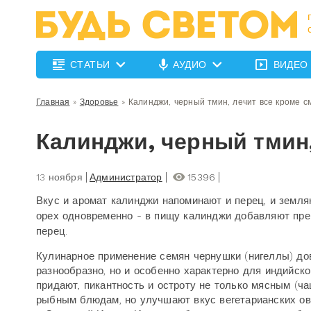
СТАТЬИ
АУДИО
ВИДЕО
Главная
»
Здоровье
»
Калинджи, черный тмин, лечит все кроме с
Калинджи, черный тмин,
13 ноября
Администратор
15396
Вкус и аромат калинджи напоминают и перец, и земля
орех одновременно - в пищу калинджи добавляют пр
перец.
Кулинарное применение семян чернушки (нигеллы) до
разнообразно, но и особенно характерно для индийско
придают, пикантность и остроту не только мясным (ч
рыбным блюдам, но улучшают вкус вегетарианских 