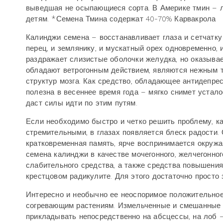
выведшая не осыпающиеся сорта. В Америке тмин – 
детям. *Семена Тмина содержат 40-70% Карвакрола
Калинджи семена – восстанавливает глаза и сетчатку
перец, и землянику, и мускатный орех одновременно,
раздражает слизистые оболочки желудка, но оказыва
обладают ветрогонным действием, являются нежным т
структур мозга. Как средство, обладающее антидепр
полезна в весеннее время года – мягко снимет устало
даст силы идти по этим путям.
Если необходимо быстро и четко решить проблему, к
стремительными, в глазах появляется блеск радости.
кратковременная память, ярче воспринимается окруж
семена калинджи в качестве мочегонного, желчегонно
слабительного средства, а также средства повышения
крестцовом радикулите. Для этого достаточно просто
Интересно и необычно ее неоспоримое положительное
согревающим растениям. Измельченные и смешанные 
прикладывать непосредственно на абсцессы, на лоб – 