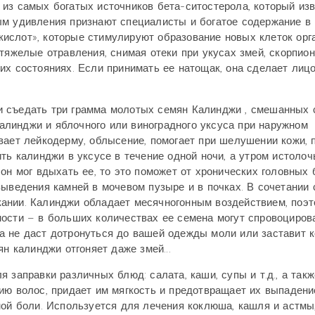
из самых богатых источников бета-ситостерола, который из
ым удивления признают специалисты и богатое содержание в
ислот», которые стимулируют образование новых клеток орг
тяжелые отравления, снимая отеки при укусах змей, скорпио
их состояниях. Если принимать ее натощак, она сделает лиц
 съедать три грамма молотых семян Калинджи , смешанных 
линджи и яблочного или виноградного уксуса при наружном
вает лейкодерму, облысение, помогает при шелушении кожи, 
ть калинджи в уксусе в течение одной ночи, а утром истолоч
он мог вдыхать ее, то это поможет от хронических головных 
выведения камней в мочевом пузыре и в почках. В сочетании 
ании. Калинджи обладает месячногонным воздействием, поэт
ности – в больших количествах ее семена могут спровоциров
а не даст дотронуться до вашей одежды моли или заставит 
н калинджи отгоняет даже змей...
 заправки различных блюд: салата, каши, супы и т.д., а такж
ию волос, придает им мягкость и предотвращает их выпадени
ной боли. Используется для лечения коклюша, кашля и астмы