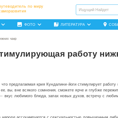
путеводитель по миру
саморазвития
ФОТО
ЛИТЕРАТУРА
СОБ
ижних чакр
стимулирующая работу ниж
 что предлагаемая крия Кундалини-йоги стимулирует работу
 ее, вы, вне всякого сомнения, сможете ярче и глубже пережи
— вкус любимого блюда, запах новых духов, встречу с люб
в народе ассоциируются с сексуальностью, повышенным либ