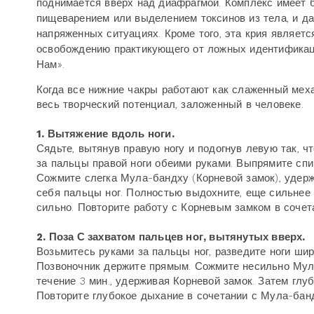
поднимается вверх над диафрагмой. Комплекс имеет б
пищеварением или выделением токсинов из тела, и да
напряженных ситуациях. Кроме того, эта крия являетс
освобождению практикующего от ложных идентификаци
Нам».
Когда все нижние чакры работают как слаженный меха
весь творческий потенциал, заложенный в человеке.
1. Вытяжение вдоль ноги.
Сядьте, вытянув правую ногу и подогнув левую так, ч
за пальцы правой ноги обеими руками. Выпрямите спи
Сожмите слегка Мула-бандху (Корневой замок), удержи
себя пальцы ног. Полностью выдохните, еще сильнее 
сильно. Повторите работу с Корневым замком в сочет
2. Поза С захватом пальцев ног, вытянутых вверх.
Возьмитесь руками за пальцы ног, разведите ноги шир
Позвоночник держите прямым. Сожмите несильно Мула
течение 3 мин., удерживая Корневой замок. Затем гл
Повторите глубокое дыхание в сочетании с Мула-банд