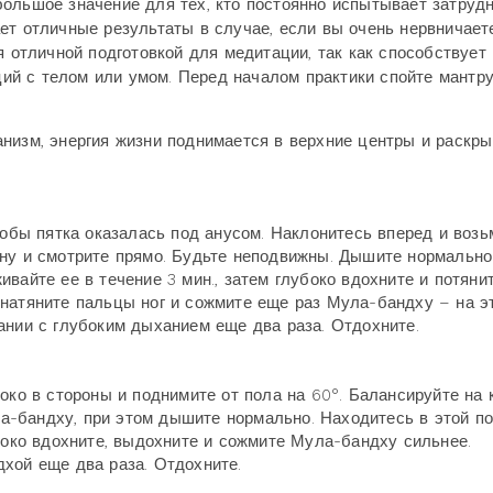
ольшое значение для тех, кто постоянно испытывает затруд
ет отличные результаты в случае, если вы очень нервничает
я отличной подготовкой для медитации, так как способствует
й с телом или умом. Перед началом практики спойте мантру
низм, энергия жизни поднимается в верхние центры и раскры
тобы пятка оказалась под анусом. Наклонитесь вперед и возь
ну и смотрите прямо. Будьте неподвижны. Дышите нормально
вайте ее в течение 3 мин., затем глубоко вдохните и потяни
натяните пальцы ног и сожмите еще раз Мула-бандху – на э
ании с глубоким дыханием еще два раза. Отдохните.
око в стороны и поднимите от пола на 60°. Балансируйте на 
-бандху, при этом дышите нормально. Находитесь в этой по
убоко вдохните, выдохните и сожмите Мула-бандху сильнее.
хой еще два раза. Отдохните.