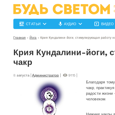
СТАТЬИ
АУДИО
ВИДЕО
Главная
»
Йога
»
Крия Кундалини-йоги, стимулирующая работу н
Крия Кундалини-йоги, 
чакр
8 августа
Администратор
9115
Благодаря тому
чакр, практикуя
радости жизни 
человеком.
Нижние чакры 