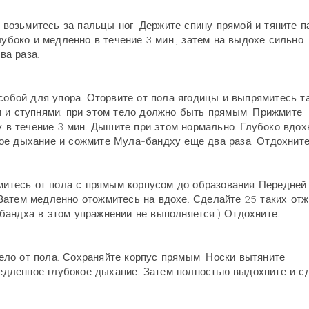
и возьмитесь за пальцы ног. Держите спину прямой и тяните 
лубоко и медленно в течение 3 мин., затем на выдохе сильно
ва раза.
 собой для упора. Оторвите от пола ягодицы и выпрямитесь т
и и ступнями; при этом тело должно быть прямым. Прижмите
у в течение 3 мин. Дышите при этом нормально. Глубоко вдох
ое дыхание и сожмите Мула-бандху еще два раза. Отдохните
жмитесь от пола с прямым корпусом до образования Передней
Затем медленно отожмитесь на вдохе. Сделайте 25 таких от
бандха в этом упражнении не выполняется.) Отдохните.
тело от пола. Сохраняйте корпус прямым. Носки вытяните.
 медленное глубокое дыхание. Затем полностью выдохните и с