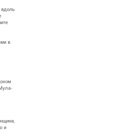
е вдоль
е
ите.
ыми в
.
дохом
 Мула-
енщина,
о и