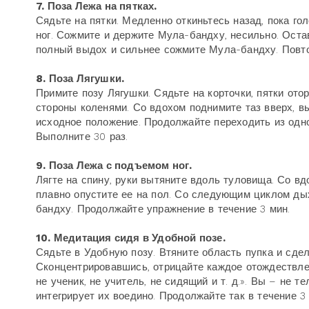
7. Поза Лежа на пятках.
Сядьте на пятки. Медленно откиньтесь назад, пока го
ног. Сожмите и держите Мула-бандху, несильно. Остав
полный выдох и сильнее сожмите Мула-бандху. Повто
8. Поза Лягушки.
Примите позу Лягушки. Сядьте на корточки, пятки от
стороны коленями. Со вдохом поднимите таз вверх, вы
исходное положение. Продолжайте переходить из одно
Выполните 30 раз.
9. Поза Лежа с подъемом ног.
Лягте на спину, руки вытяните вдоль туловища. Со в
плавно опустите ее на пол. Со следующим циклом ды
бандху. Продолжайте упражнение в течение 3 мин.
10. Медитация сидя в Удобной позе.
Сядьте в Удобную позу. Втяните область пупка и сде
Сконцентрировавшись, отрицайте каждое отождествлен
не ученик, не учитель, не сидящий и т. д.». Вы – не те
интегрирует их воедино. Продолжайте так в течение 3 