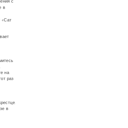
нения с
е в
 «Сат
вает
митесь
.
те на
тот раз
крестце.
зе в