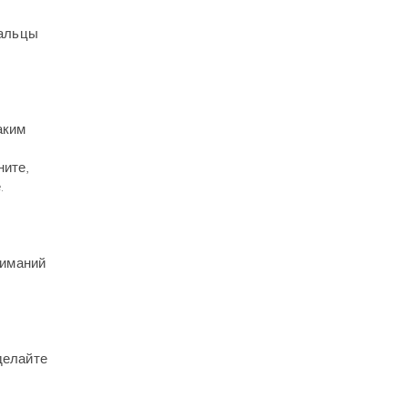
пальцы
аким
ните,
.
жиманий
делайте