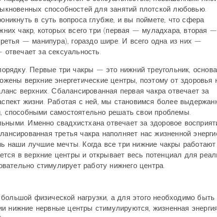
ыкновенных способностей для занятий плотской любовью.
оникнуть в суть вопроса глубже, и вы поймете, что сфера
жних чакр, которых всего три (первая — муладхара, вторая —
третья — манипура), гораздо шире. И всего одна из них —
 отвечает за сексуальность.
порядку. Первые три чакры — это нижний треугольник, основа
ожены верхние энергетические центры, поэтому от здоровья 
аланс верхних. Сбалансированная первая чакра отвечает за
спект жизни. Работая с ней, мы становимся более выдержан
, способными самостоятельно решать свои проблемы.
льными. Именно свадхистхана отвечает за здоровое восприят
лансированная третья чакра наполняет нас жизненной энерги
нь наши лучшие мечты. Когда все три нижние чакры работают
ется в верхние центры и открывает весь потенциал для реал
вательно стимулирует работу нижнего центра.
большой физической нагрузки, а для этого необходимо быть
ии нижние нервные центры стимулируются, жизненная энерги