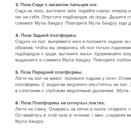
3. Поза Сидя с захватом пальцев ног.
Сидя на полу, вытяните ноги, подайте корпус вперед 
ног на себя. Опустите подбородок на грудь. Дышите г
сожмите Мула-бандху. Повторите Мула-бандху еще д
4. Поза Задней платформы
.
Сядьте на пол, выпрямите ноги и положите ладони за
образом, чтобы вы опирались об пол только ладоням
подбородок к груди, вытяните носки. Удерживайте поз
выдохните и сожмите Мула-бандху. Повторите глубок
5. Поза Передней платформы.
Лягте на пол на живот, положите ладони у плеч. Ото
платформы. С выдохом медленно опуститесь на пол. 
в сочетании с глубоким медленным дыханием. (Мула-
6. Поза Платформы на согнутых локтях.
Лягте на спину. Опираясь на пятки и локти, оторвите 
Оставайтесь в этой позе в течение 3 мин., сохраняя
Мула-бандху.