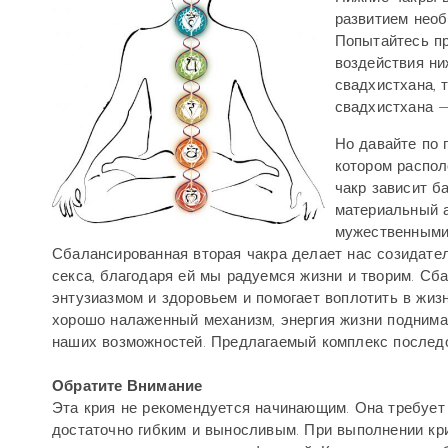
развитием необ
Попытайтесь пр
воздействия ни
свадхистхана, 
свадхистхана —
Но давайте по 
котором распол
чакр зависит б
материальный а
мужественными
Сбалансированная вторая чакра делает нас созидате
секса, благодаря ей мы радуемся жизни и творим. Сба
энтузиазмом и здоровьем и помогает воплотить в жиз
хорошо налаженный механизм, энергия жизни поднима
наших возможностей. Предлагаемый комплекс последо
Обратите Внимание
Эта крия не рекомендуется начинающим. Она требует 
достаточно гибким и выносливым. При выполнении кр