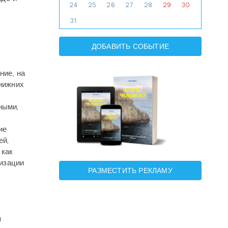
24
25
26
27
28
29
30
31
ДОБАВИТЬ СОБЫТИЕ
ние, на
нижних
ными,
ие
ей,
 как
изации
РАЗМЕСТИТЬ РЕКЛАМУ
я