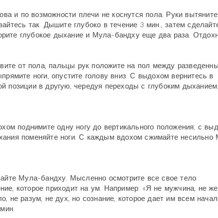
лова и по возможности плечи не коснутся пола. Руки вытянит
айтесь так. Дышите глубоко в течение 3 мин., затем сделайт
рите глубокое дыхание и Мула-бандху еще два раза. Отдохн
орвите от пола, пальцы рук положите на пол между разведенн
прямите ноги, опустите голову вниз. С выдохом вернитесь в
й позиции в другую, чередуя переходы с глубоким дыханием
дохом поднимите одну ногу до вертикального положения; с вы
хания поменяйте ноги. С каждым вдохом сжимайте несильно
лайте Мула-бандху. Мысленно осмотрите все свое тело.
ие, которое приходит на ум. Например: «Я не мужчина, не ж
ло, не разум, не дух, но сознание, которое дает им всем начал
мин.