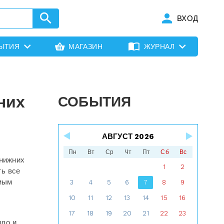
ВХОД
ЫТИЯ
МАГАЗИН
ЖУРНАЛ
них
СОБЫТИЯ
АВГУСТ 2026
Пн
Вт
Ср
Чт
Пт
Сб
Вс
 нижних
1
2
ть все
имым
3
4
5
6
7
8
9
10
11
12
13
14
15
16
17
18
19
20
21
22
23
идо и