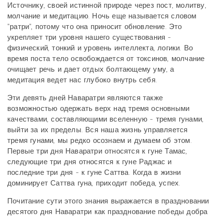
Источнику, своей истинной природе через пост, молитву,
молчание и медитацию. Ночь еще называется словом
"ратри", потому что она приносит обновление. Это
укрепляет три уровня нашего существования -
физический, тонкий и уровень интеллекта, логики. Во
время поста тело освобождается от токсинов, молчание
очищает речь и дает отдых болтающему уму, а
медитация ведет нас глубоко внутрь себя.
Эти девять дней Наваратри являются также
возможностью одержать верх над тремя основными
качествами, составляющими вселенную - тремя гунами,
выйти за их пределы. Вся наша жизнь управляется
тремя гунами, мы редко осознаем и думаем об этом.
Первые три дня Наваратри относятся к гуне Тамас,
следующие три дня относятся к гуне Раджас и
последние три дня - к гуне Саттва. Когда в жизни
доминирует Саттва гуна, приходит победа, успех.
Почитание сути этого знания выражается в праздновании
десятого дня Наваратри как празднование победы добра