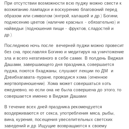
При отсутствии возможности всю пуджу можно свести к
возжиганию лампадки и воскурению благовоний перед
образом или символом (янтрой, калашей и др.) Богини,
поднесению цветов (наличие красных - обязательно) и
найведьи (подношения пищи - фруктов, сладостей и
др.).
Последнюю ночь после вечерней пуджи можно провесит
без сна, прославляя Богиню и медитируя на уничтожение
зла и всего негативного в себе самих. В полдень Виджая
Дашами, завершающего дня праздника, совершается
пуджа, поются бхаджаны, слушают лекции по ДМ и
Дэвибхагавата-пуране, проводися хома (огненное
жертвоприношении). Хома может совершаться хоть
ежедневно, но если она не была совершена до этого, то
совершается именно в Виджая Дашами.
В течение всех дней праздника рекомендуется
воздерживаются от секса, употребления мяса, рыбы,
вина, курения, посещения увеселительных светских
заведений и др. Ищущие возвращаются к своему