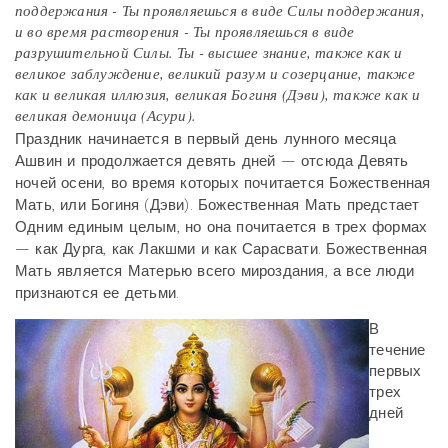
поддержания - Ты проявляешься в виде Силы поддержания,
и во время растворения - Ты проявляешься в виде
разрушительной Силы. Ты - высшее знание, также как и
великое заблуждение, великий разум и созерцание, также
как и великая иллюзия, великая Богиня (Дэви), также как и
великая демоница (Асури).
Праздник начинается в первый день лунного месяца
Ашвин и продолжается девять дней — отсюда Девять
ночей осени, во время которых почитается Божественная
Мать, или Богиня (Дэви). Божественная Мать предстает
Одним единым целым, но она почитается в трех формах
— как Дурга, как Лакшми и как Сарасвати. Божественная
Мать является Матерью всего мироздания, а все люди
признаются ее детьми.
В
течение
первых
трех
дней