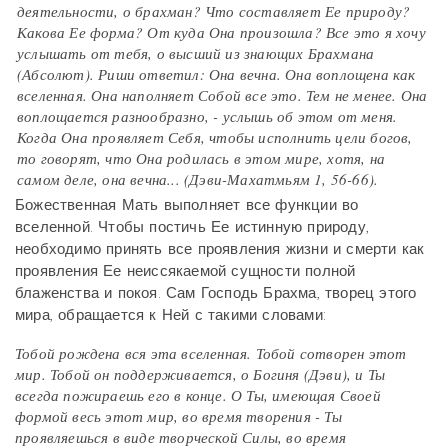
деятельности, о брахман? Что составляет Ее природу?
Какова Ее форма? От куда Она произошла? Все это я хочу
услышать от тебя, о высший из знающих Брахмана
(Абсолют). Риши ответил: Она вечна. Она воплощена как
вселенная. Она наполняет Собой все это. Тем не менее. Она
воплощается разнообразно, - услышь об этом от меня.
Когда Она проявляет Себя, чтобы исполнить цели богов,
то говорят, что Она родилась в этом мире, хотя, на
самом деле, она вечна... (Дэви-Махатмьям 1, 56-66).
Божественная Мать выполняет все функции во
вселенной. Чтобы постичь Ее истинную природу,
необходимо принять все проявления жизни и смерти как
проявления Ее неиссякаемой сущности полной
блаженства и покоя. Сам Господь Брахма, творец этого
мира, обращается к Ней с такими словами:
Тобой рождена вся эта вселенная. Тобой сотворен этот
мир. Тобой он поддерживается, о Богиня (Дэви), и Ты
всегда пожираешь его в конце. О Ты, имеющая Своей
формой весь этот мир, во время творения - Ты
проявляешься в виде творческой Силы, во время