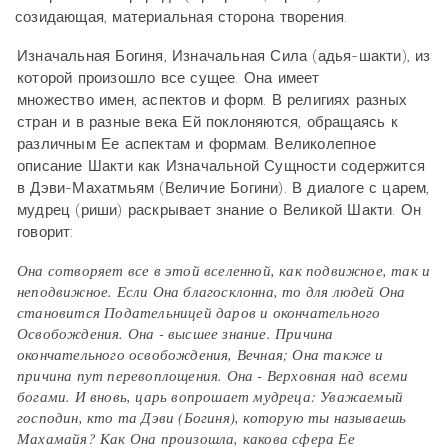
созидающая, материальная сторона творения.
Изначальная Богиня, Изначальная Сила (адья-шакти), из
которой произошло все сущее. Она имеет
множество имен, аспектов и форм. В религиях разных
стран и в разные века Ей поклоняются, обращаясь к
различным Ее аспектам и формам. Великолепное
описание Шакти как Изначальной Сущности содержится
в Дэви-Махатмьям (Величие Богини). В диалоге с царем,
мудрец (риши) раскрывает знание о Великой Шакти. Он
говорит:
Она сотворяет все в этой вселенной, как подвижное, так и
неподвижное. Если Она благосклонна, то для людей Она
становится Подательницей даров и окончательного
Освобождения. Она - высшее знание. Причина
окончательного освобождения, Вечная; Она также и
причина пут перевоплощения. Она - Верховная над всеми
богами. И вновь, царь вопрошает мудреца: Уважаемый
господин, кто та Дэви (Богиня), которую ты называешь
Махамайя? Как Она произошла, какова сфера Ее