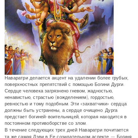
Наваратри делается акцент на удалении более грубых,
поверхностных препятствий с помощью Богини Дурги.
Сердце человека загрязнено гневом, жадностью,
ненавистью, страстью (вожделением), гордостью,
ревностью и тому подобным. Эти «захватчики» сердца
должны быть устранены, а сердце очищено. Дурга
предстает богиней-воительницей, которая находится в
постоянном противоборстве со злом.
В течение следующих трех дней Наваратри почитается
та же самая Дэви в Ее созидательном аспекте — Богиня