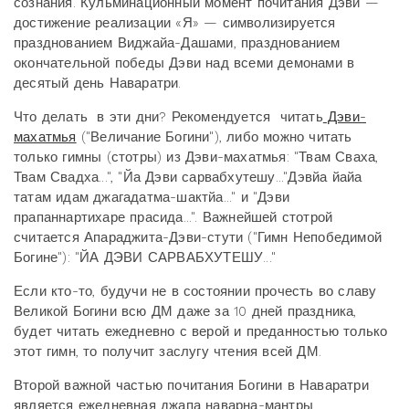
сознания. Кульминационный момент почитания Дэви —
достижение реализации «Я» — символизируется
празднованием Виджайа-Дашами, празднованием
окончательной победы Дэви над всеми демонами в
десятый день Наваратри.
Что делать в эти дни? Рекомендуется читать
Дэви-
махатмья
("Величание Богини"), либо можно читать
только гимны (стотры) из Дэви-махатмья: "Твам Сваха,
Твам Свадха...", "Йа Дэви сарвабхутешу..."Дэвйа йайа
татам идам джагадатма-шактйа..." и "Дэви
прапаннартихаре прасида...". Важнейшей стотрой
считается Апараджита-Дэви-стути ("Гимн Непобедимой
Богине"): "ЙА ДЭВИ САРВАБХУТЕШУ..."
Если кто-то, будучи не в состоянии прочесть во славу
Великой Богини всю ДМ даже за 10 дней праздника,
будет читать ежедневно с верой и преданностью только
этот гимн, то получит заслугу чтения всей ДМ.
Второй важной частью почитания Богини в Наваратри
является ежедневная джапа наварна-мантры