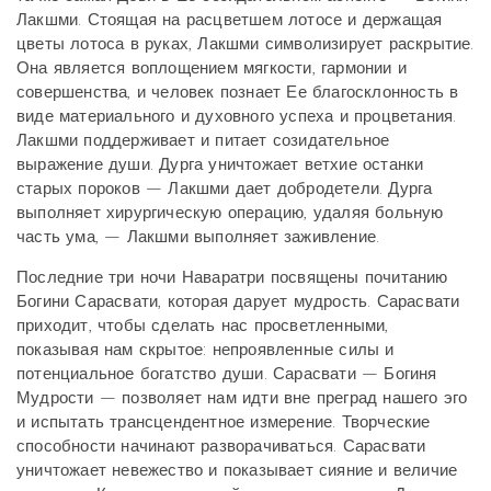
Лакшми. Стоящая на расцветшем лотосе и держащая
цветы лотоса в руках, Лакшми символизирует раскрытие.
Она является воплощением мягкости, гармонии и
совершенства, и человек познает Ее благосклонность в
виде материального и духовного успеха и процветания.
Лакшми поддерживает и питает созидательное
выражение души. Дурга уничтожает ветхие останки
старых пороков — Лакшми дает добродетели. Дурга
выполняет хирургическую операцию, удаляя больную
часть ума, — Лакшми выполняет заживление.
Последние три ночи Наваратри посвящены почитанию
Богини Сарасвати, которая дарует мудрость. Сарасвати
приходит, чтобы сделать нас просветленными,
показывая нам скрытое: непроявленные силы и
потенциальное богатство души. Сарасвати — Богиня
Мудрости — позволяет нам идти вне преград нашего эго
и испытать трансцендентное измерение. Творческие
способности начинают разворачиваться. Сарасвати
уничтожает невежество и показывает сияние и величие