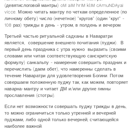
(девятислоговой мантры) oM aiM hrIM klIM cAmuNDAyai
vicce. Можно читать мантру по четкам определенное (по
личному обету) число (нечетное) "кругов" (один "круг" -
108 раз) трижды в день - утром, в полдень и вечером.
Третьей частью ритуальной садханы в Наваратри
является, совершение внешнего почитания (пуджи). В
первый день праздника с утра нужно выразить (своими
словами или читая соответствующую санскритскую
формулу) санкальпу - намерение совершить праздник и
перечислить (даем обет), что намеренны сделать в
течение Наваратри для удовлетворения Богини. Потом
совершаем положенную пуджу так, как можем, повторяет
наварна-мантру и читает ДМ и/или другие гимны
прославления (стотры).
Если нет возможности совершать пуджу трижды в день,
то можно ограничиться только утренней и вечерней
пуджами, либо одной только вечерней, считающейся
наиболее важной.