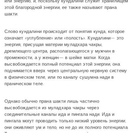
или энергию, и, поскольку кундалини служит хранилищем
этой благородной энергии, ее также называют прана
шакти.
Слово кундалини происходит от понятия кунда, которое
означает «углубление» или «полость». Кундалини— это
энергия, присущая материи муладхара чакры,
дремлющего центра, располагающегося у мужчин в
промежности, а у женщин— в шейке матки. Когда
высвобождается полный потенциал этой энергии, она
поднимается вверх через центральную нервную систему
в физическом теле, или по каналу сушумна нади в
праническом теле.
Однако обычно прана шакти лишь частично
высвобождается из муладхара чакры через
соединительные каналы ида и пингала нади. Ида и
пингала могут проводить только низкий уровень энергии;
они оживляют ум и тело, но не до их полного потенциала.