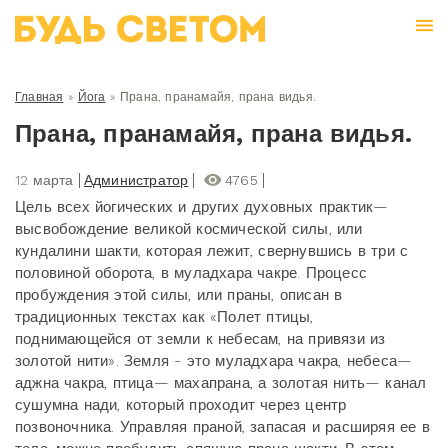
Главная
»
Йога
»
Прана, пранамайя, прана видья.
Прана, пранамайя, прана видья.
12 марта
Администратор
4765
Цель всех йогических и других духовных практик—
высвобождение великой космической силы, или
кундалини шакти, которая лежит, свернувшись в три с
половиной оборота, в муладхара чакре. Процесс
пробуждения этой силы, или праны, описан в
традиционных текстах как «Полет птицы,
поднимающейся от земли к небесам, на привязи из
золотой нити». Земля - это муладхара чакра, небеса—
аджна чакра, птица— махапрана, а золотая нить— канал
сушумна нади, который проходит через центр
позвоночника. Управляя праной, запасая и расширяя ее в