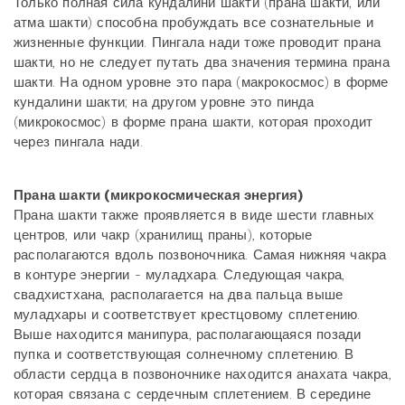
Только полная сила кундалини шакти (прана шакти, или
атма шакти) способна пробуждать все сознательные и
жизненные функции. Пингала нади тоже проводит прана
шакти, но не следует путать два значения термина прана
шакти. На одном уровне это пара (макрокосмос) в форме
кундалини шакти; на другом уровне это пинда
(микрокосмос) в форме прана шакти, которая проходит
через пингала нади.
Прана шакти (микрокосмическая энергия)
Прана шакти также проявляется в виде шести главных
центров, или чакр (хранилищ праны), которые
располагаются вдоль позвоночника. Самая нижняя чакра
в контуре энергии - муладхара. Следующая чакра,
свадхистхана, располагается на два пальца выше
муладхары и соответствует крестцовому сплетению.
Выше находится манипура, располагающаяся позади
пупка и соответствующая солнечному сплетению. В
области сердца в позвоночнике находится анахата чакра,
которая связана с сердечным сплетением. В середине