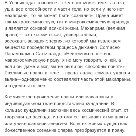
В Упанишадах говорится: «Человек может иметь глаза,
уши, все способности и части тела, но если у него нет
махапраны, то не может быть сознания». Прана имеет
как макрокосмическую, так и микрокосмическую природу,
и является основой всякой жизни. Махапрана (великая
прана)— это космическая, универсальная,
всеохватывающая энергия, из которой мы извлекаем
вещество посредством процесса дыхания. Согласно
Парамахамса Сатьянанде, «Невозможно постичь
макрокосмическую прану; я не могу говорить о ней, а
если бы даже и мог, вы не были бы способны понять».
Различные праны в теле— прана, апана, самана, удана и
вьяна—одновременно составляют часть этой махапраны,
и отдельны от нее.
Космическое проявление праны или махапраны в
индивидуальном теле представлено кундалини. В
кольцах кундалини заключен весь космический опыт, от
творения до распада, и потому ее называют атма шакти
или универсальной энергией. Во всех живых существах
божественное сознание сперва преобразуется в прану,