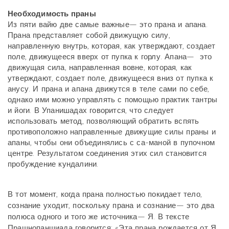
Необходимость праны
Из пяти вайю две самые важные— это прана и апана.
Прана представляет собой движущую силу,
направленную внутрь, которая, как утверждают, создает
поле, движущееся вверх от пупка к горлу. Апана— это
движущая сила, направленная вовне, которая, как
утверждают, создает поле, движущееся вниз от пупка к
анусу. И прана и апана движутся в теле сами по себе,
однако ими можно управлять с помощью практик тантры
и йоги. В Упанишадах говорится, что следует
использовать метод, позволяющий обратить вспять
противоположно направленные движущие силы праны и
апаны, чтобы они объединялись с са-маной в пупочном
центре. Результатом соединения этих сил становится
пробуждение кундалини.
В тот момент, когда прана полностью покидает тело,
сознание уходит, поскольку прана и сознание— это два
полюса одного и того же источника— Я. В тексте
Прашнопаншиада говорится: «Эта прана рождается от Я.