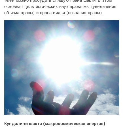
теле, можно пробудить спящую прана шакти. В этом
основная цель йогических наук пранаямы (увеличения
объема праны) и прана видьи (познания праны).
Кундалини шакти (макрокосмическая энергия)