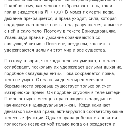
Подобно тому, как человек отбрасывает тень, так и
прана зиждется на Я...» (3:3). В момент смерти, когда
дыхание прекращается, и прана уходит, сила, которая
поддерживала целостность тела, разрушается, а вместе
с ней и само тело. Поэтому в тексте Брихадараньяка
Упаншиада прана и дыхание сравниваются со
связующей нитью: «Поистине, воздухом, как нитью,
удерживаются целыми этот мир и все существа.
Поэтому говорят, что когда человек умирает, его члены
ослабевают, поскольку их удерживает целыми дыхание,
подобное связующей нити». Пока сохраняется прана,
тело не умрет. От зачатия до четырех месяцев
беременности зародыш существует только за счет
материнской праны. Он подобен опухоли в теле матери.
После четырех месяцев прана входит в зародыш и
начинается индивидуальная жизнь. Когда начинает
двигаться каждая прана, активируются соответствующие
телесные функции. Однако прана ребенка становится
полностью независимой только когда он рождается и