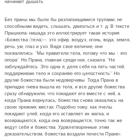
начинает дышать.
Без праны мы были бы разлагающимися трупами, не
способными видеть, слышать, двигаться и т. д. В тексте
Прашнопа-нишада это иллюстрирует такая история:
«Божества (тела)— это эфир, воздух, огонь, вода, земля,
речь, ум, глаз и ухо. Видя свое величие, они
похвалялись: "Мы правители тела, потому что мы - его
опора". Но Прана, главная среди них, сказала: "Не
заблуждайтесь. Это одна я, деля себя на пять частей,
поддерживаю тело и сохраняю его целостность". Но
другие божества были недоверчивы. Тогда Прана в
припадке гнева вышла из тела, и все другие божества
сразу обнаружили, что покидают его вместе с ней, а
когда Прана вернулась, божества снова оказались на
своих прежних местах. Подобно тому, как пчелы
покидают улей, когда его оставляет их матка, и
возвращаются, когда она возвращается, точно так же
ведут себя и божества. Удовлетворенные этим
доказательством, божества воздали почести Пране».