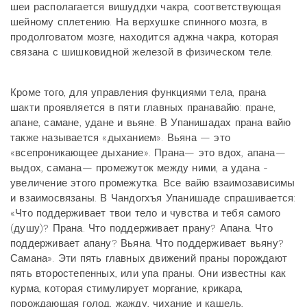
шеи располагается вишуддхи чакра, соответствующая
шейному сплетению. На верхушке спинного мозга, в
продолговатом мозге, находится аджна чакра, которая
связана с шишковидной железой в физическом теле.
Кроме того, для управления функциями тела, прана
шакти проявляется в пяти главных пранавайю: пране,
апане, самане, удане и вьяне. В Упанишадах прана вайю
также называется «дыханием». Вьяна — это
«всепроникающее дыхание». Прана— это вдох, апана—
выдох, самана— промежуток между ними, а удана -
увеличение этого промежутка. Все вайю взаимозависимы
и взаимосвязаны. В Чандогхъя Упанишаде спрашивается:
«Что поддерживает твои тело и чувства и тебя самого
(душу)? Прана. Что поддерживает прану? Апана. Что
поддерживает апану? Вьяна. Что поддерживает вьяну?
Самана». Эти пять главных движений праны порождают
пять второстепенных, или упа праны. Они известны как
курма, которая стимулирует моргание, крикара,
порождающая голод, жажду, чихание и кашель,