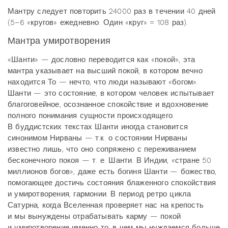
Мантру следует повторить 24000 раз в течении 40 дней
(5−6 «кругов» ежедневно. Один «круг» = 108 раз).
Мантра умиротворения
«Шанти» — дословно переводится как «покой», эта
мантра указывает на высший покой, в котором вечно
находится То — нечто, что люди называют «богом».
Шанти — это состояние, в котором человек испытывает
благоговейное, осознанное спокойствие и вдохновение
полного понимания сущности происходящего.
В буддистских текстах Шанти иногда становится
синонимом Нирваны — т.к. о состоянии Нирваны
известно лишь, что оно сопряжено с переживанием
бесконечного покоя — т. е. Шанти. В Индии, «стране 50
миллионов богов», даже есть богиня Шанти — божество,
помогающее достичь состояния блаженного спокойствия
и умиротворения, гармонии. В период ретро цикла
Сатурна, когда Вселенная проверяет нас на крепость
и мы вынуждены отрабатывать карму — покой
и умиротворение именно то, в чем мы нуждаемся больше