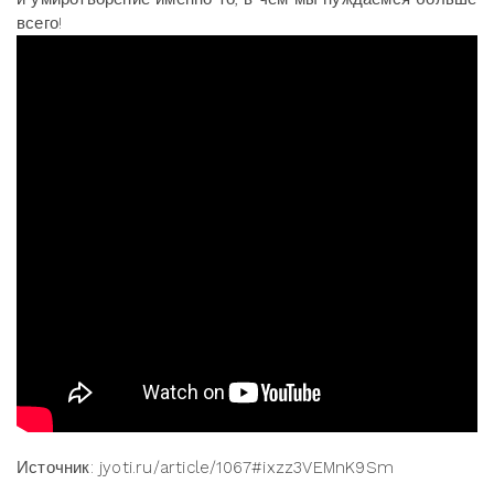
всего!
Источник: jyoti.ru/article/1067#ixzz3VEMnK9Sm