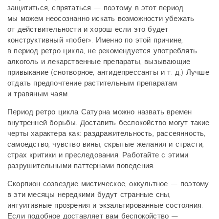
защититься, спрятаться — поэтому в этот период
мы можем неосознанно искать возможности убежать
от действительности и хорош если это будет
конструктивный «побег». Именно по этой причине,
в период ретро цикла, не рекомендуется употреблять
алкоголь и лекарственные препараты, вызывающие
привыкание (снотворное, антидепрессанты и т. д.) Лучше
отдать предпочтение растительным препаратам
и травяным чаям.
Период ретро цикла Сатурна можно назвать времен
внутренней борьбы. Доставить беспокойство могут такие
черты характера как: раздражительность, рассеянность,
самоедство, чувство вины, скрытые желания и страсти,
страх критики и преследования. Работайте с этими
разрушительными паттернами поведения.
Скорпион созвездие мистическое, оккультное — поэтому
в эти месяцы нередкими будут странные сны,
интуитивные прозрения и экзальтированные состояния.
Если подобное доставляет вам беспокойство —