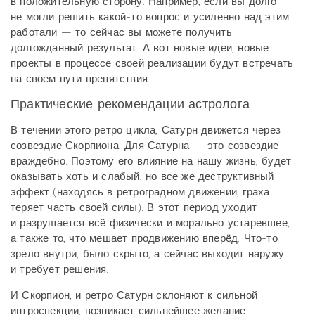
в положительную сторону. Например, если вы долго
не могли решить какой-то вопрос и усиленно над этим
работали — то сейчас вы можете получить
долгожданный результат. А вот новые идеи, новые
проекты в процессе своей реализации будут встречать
на своем пути препятствия.
Практические рекомендации астролога
В течении этого ретро цикла, Сатурн движется через
созвездие Скорпиона. Для Сатурна — это созвездие
враждебно. Поэтому его влияние на нашу жизнь, будет
оказывать хоть и слабый, но все же деструктивный
эффект (находясь в ретроградном движении, граха
теряет часть своей силы). В этот период уходит
и разрушается всё физически и морально устаревшее,
а также то, что мешает продвижению вперёд. Что-то
зрело внутри, было скрыто, а сейчас выходит наружу
и требует решения.
И Скорпион, и ретро Сатурн склоняют к сильной
интроспекции, возникает сильнейшее желание