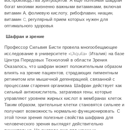
воспроизводства эритроцитов. А еще полезный шафран
богат многими жизненно важными витаминами, включая
витамин А, фолиевую кислоту, рибофлавин, ниацин,
витамин C, регулярный прием которых нужен для
оптимального здоровья.
Шафран и зрение
Профессор Сильвия Бисти провела многообещающее
исследование в университете «L’Aquila» (Италия) на базе
Центра Передовых Технологий в области Зрения.
Оказалось, что шафран может положительным образом
влиять на зрение пациентов, страдающих пигментным
ретинитом или мышечной дегенерацией, связанной с
процессами старения организма. Шафран действует как
сильный антиокислитель, затрагивая гены, которые
управляют уровнем жирных кислот в мембранах клеток.
Таким образом, зрительные клетки становятся сильнее и
получают возможность нормально функционировать. С
этой точки зрения полезные свойства шафрана для
человеческого зрения выглядят действительно