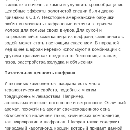
в животе и почечные камни и улучшить кровообращение.
Целебные эффекты золотистой специи были давно
признаны в США. Некоторые американские бабушки
любят вымачивать шафрановые веточки в горячем
молоке для пользы своих внуков. Для сухой и
потрескавшейся кожи кашица из шафрана, смешанного с
водой, может стать настоящим спасением. В народной
медицине шафран нередко используют в комбинации с
другими травами как средство от бессонницы, кашля,
газов, расстройства желудка и облысения.
Питательная ценность шафрана
У активных компонентов шафрана есть много
терапевтических свойств, подобных многим
традиционным лекарствам. Например,
антиспазматическое, потогонное и ветрогонное. Отличный
аромат, похожий на аромат свежескошенного сена,
объясняется наличием таких, химических компонентов,
как пикрокроцин и шафранал. Шафран также содержит
природный каротиноид, кроцин, который придает данной