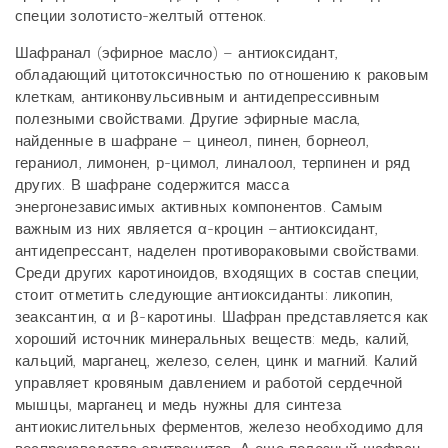
специи золотисто-желтый оттенок.
Шафранал (эфирное масло) – антиоксидант,
обладающий цитотоксичностью по отношению к раковым
клеткам, антиконвульсивным и антидепрессивным
полезными свойствами. Другие эфирные масла,
найденные в шафране – цинеол, пинен, борнеол,
гераниол, лимонен, р-цимол, линалоол, терпинен и ряд
других. В шафране содержится масса
энергонезависимых активных компонентов. Самым
важным из них является α-кроцин –антиоксидант,
антидепрессант, наделен противораковыми свойствами.
Среди других каротиноидов, входящих в состав специи,
стоит отметить следующие антиоксиданты: ликопин,
зеаксантин, α и β-каротины. Шафран представляется как
хороший источник минеральных веществ: медь, калий,
кальций, марганец, железо, селен, цинк и магний. Калий
управляет кровяным давлением и работой сердечной
мышцы, марганец и медь нужны для синтеза
антиокислительных ферментов, железо необходимо для