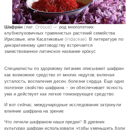
Шафра́н
(лат. Crócus) — род многолетних
клубнелуковичных травянистых растений семейства
Ирисовые, или Касатиковые (Iridaceae). В литературе по
декоративному цветоводству встречается
заимствованное латинское название кро́кус.
Специалисты по здоровому питанию описывают шафран
как возможное средство от многих недугов, включая
усталость, воспаления десен, болезни сердца. Еще одно
полезное свойство шафрана – он обеспечивает ясность
ума и действует как легкое тонизирующее средство.
И вот сейчас, международные исследования затронули
влияние шафрана на зрение.
Что лечили шафраном наши предки? В древних
культурах шафран использовали, чтобы уменьшить боли