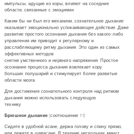
импульсы, идущие из коры, влияют на соседние
области,
связанные с эмоциями.
Каким бы ни был его механизм, сознательное дыхание
оказывает эмоционально успокаивающее
действие. Даже
развитие простого осознания дыхания без какого-либо
управления им приводит
к регулярному и
расслабляющему ритму дыхания. Это один из самых
эффективных методов
снятия умственного и нервного напряжения. Простое
осознание процесса дыхания вовлекает кору
больших
полушарий и стимулирует более развитые
области мозга.
Для достижения сознательного контроля над ритмом
дыхания можно использовать следующую
технику.
Брюшное дыхание
(соотношение 1:1)
Сидите в удобной асане, держа голову и спину прямо,
или лежите в шавасане. В течение нескольких минут