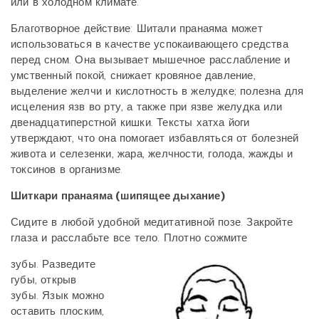
или в холодном климате.
Благотворное действие: Шитали пранаяма может
использоваться в качестве успокаивающего
средства
перед сном. Она вызывает мышечное расслабление и
умственный покой, снижает
кровяное давление,
выделение желчи и кислотность в желудке; полезна для
исцеления язв во
рту, а также при язве желудка или
двенадцатиперстной кишки. Тексты хатха йоги
утверждают,
что она помогает избавляться от болезней
живота и селезенки, жара, желчности, голода, жажды
и
токсинов в организме.
Шиткари пранаяма (шипящее дыхание)
Сидите в любой удобной медитативной позе. Закройте
глаза и расслабьте все тело. Плотно
сожмите
зубы. Разведите
губы, открыв
зубы.
Язык можно
оставить плоским,