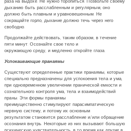
раза
на выдохе. Не нужно торопиться. Позвольте своему
дыханию быть расслабленным и регуляр
ным, оно
должно быть плавным и уравновешенным. Не
сокращайте горло, дыхание должно течь
через него
свободно.
Продолжайте действовать, таким образом, в течение
пяти минут. Осознайте свое тело и
окружающую среду, и медленно откройте глаза.
Успокаивающие пранаямы
Существуют определенные практики пранаямы, которые
специально предназначены для
успокоения тела и ума,
при одновременном увеличении пранической емкости и
сознательного
контроля ума, тела и взаимодействий
праны. Эти формы пранаямы
преимущественно
стимулируют парасимпатическую
нервную систему, и потому их основным
результатом
становится расслабление и/или обращение
осознания внутрь. Некоторые из них вызывают
большую
психическую чувствительность, в то время как другие в