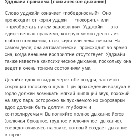
Удджайи пранаяма (психическое дыхание)
Слово удджайи означает «победоносный». Оно
происходит от корня удджи — «покорять» или
«приобретать путем завоевания». Удджайи — это
единственная пранаяма, которую можно делать из
любого положения, стоя, сидя или лежа ничком. На
самом деле, она автоматически
происходит во время
сна, когда внешнее восприятие отсутствует. Удджайи
также известна как
психическое дыхание, поскольку она
ведет к очень тонким состояниям ума.
Делайте вдох и выдох через обе ноздри, частично
сокращая голосовую щель. При прохождении
воздуха в
горло должен возникать мягкий шипящий звук, похожий
на звук пара, осторожно
выпускаемого из скороварки;
вдох должен быть долгим, глубоким и
контролируемым.
Выполняйте полное дыхание йогов
(включая брюшное, грудное и ключичное дыхание),
сосредоточиваясь на звуке, который создает дыхание
в
горле.