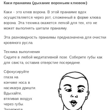
Каки пранаяма (дыхание вороньим клювом)
Каки - это клюв ворона. В этой пранаяме вдох
осуществляется через рот, сложенный в форме
клюва
ворона. Эта техника окажется легкой для тех, кто не
может выполнять шитали пранаяму.
Эта разновидность пранаямы предназначена для очистки
кровяного русла.
Техника выполнения
Сидите в любой медитативной позе.
Соберите губы как
для свиста, оставив отверстие посередине.
Сфокусируйте
глаза на
кончике
носа в
насикагра дришти.
Вдыхайте,
втягивая воздух
через губы.
Задержите