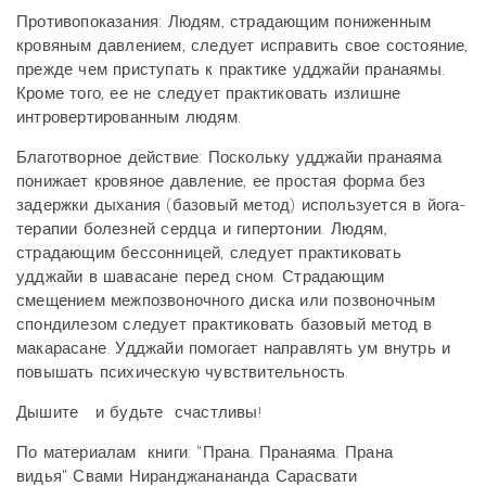
Противопоказания: Людям, страдающим пониженным
кровяным давлением, следует
исправить свое состояние,
прежде чем приступать к практике удджайи пранаямы.
Кроме того,
ее не следует практиковать излишне
интровертированным людям.
Благотворное действие: Поскольку удджайи пранаяма
понижает кровяное давление, ее
простая форма без
задержки дыхания (базовый метод) используется в йога-
терапии болезней
сердца и гипертонии. Людям,
страдающим бессонницей, следует практиковать
удджайи в
шавасане перед сном.
Страдающим
смещением межпозвоночного диска или позвоночным
спондилезом следует
практиковать базовый метод в
макарасане. Удджайи помогает направлять ум внутрь и
повышать
психическую чувствительность.
Дышите и будьте счастливы!
По материалам книги: "
Прана.
Пранаяма.
Прана
видья" Свами Ниранджанананда Сарасвати