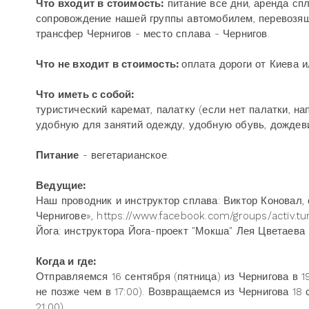
Что входит в стоимость:
питание все дни, аренда спл
сопровождение нашей группы автомобилем, перевозящ
трансфер Чернигов - место сплава - Чернигов.
Что не входит в стоимость:
оплата дороги от Киева и
Что иметь с собой:
туристический каремат, палатку (если нет палатки, н
удобную для занятий одежду, удобную обувь, дождеви
Питание
- вегетарианское.
Ведущие:
Наш проводник и инструктор сплава: Виктор Коновал,
Чернигове», https://www.facebook.com/groups/activ.tur
Йога: инструктора Йога-проект "Мокша" Лея Цветаева 
Когда и где:
Отправляемся 16 сентября (пятница) из Чернигова в 1
не позже чем в 17:00). Возвращаемся из Чернигова 18 
21:00).