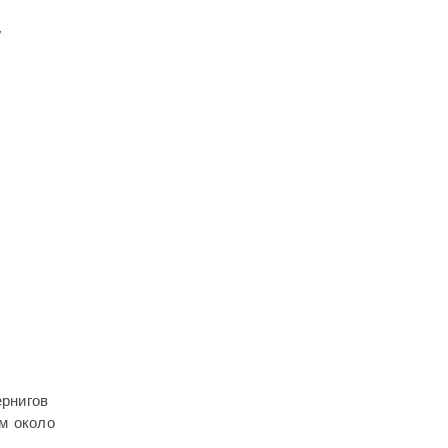
,
ернигов
ем около