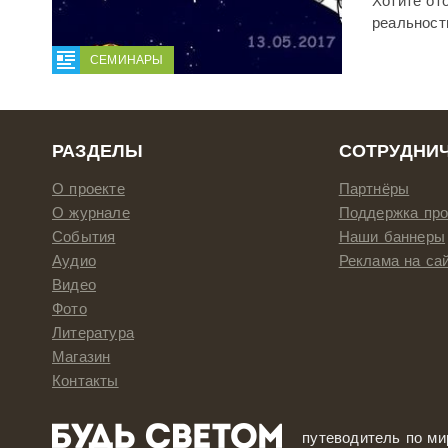
Хотите от
реальност
СЕМИНАРЫ
РАЗДЕЛЫ
СОТРУДНИ
О проекте
Партнёры
О журнале
Поддержка про
События
Наши баннеры
Аудио
Реклама на са
Видео
Фото
Литература
Магазин
Контакты
путеводитель по ми