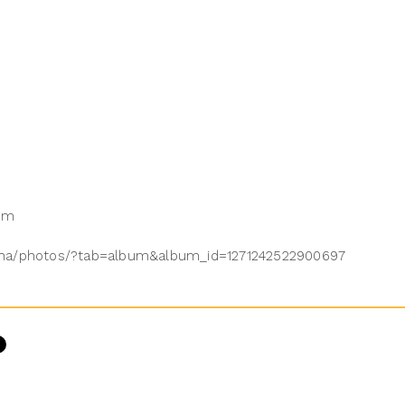
com
ksha/photos/?tab=album&album_id=1271242522900697