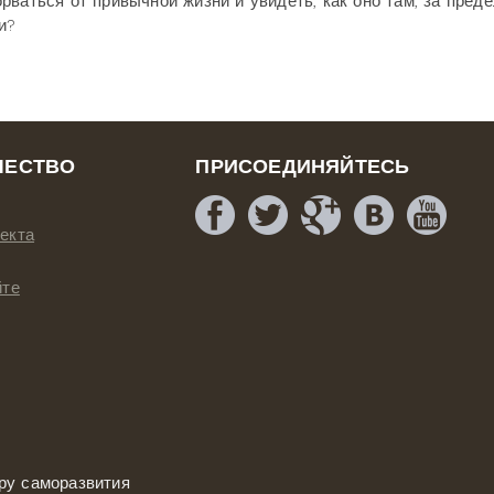
орваться от привычной жизни и увидеть, как оно там, за пред
и?
ЧЕСТВО
ПРИСОЕДИНЯЙТЕСЬ
екта
йте
ру саморазвития