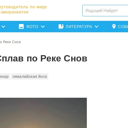
путеводитель по миру
саморазвития
ФОТО
ЛИТЕРАТУРА
СОБ
по Реке Снов
Сплав по Реке Снов
инар
гималайская йога