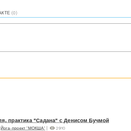
АКТЕ
(0)
ля, практика "Садана" с Денисом Бучмой
Йога-проект "МОКША"
2910