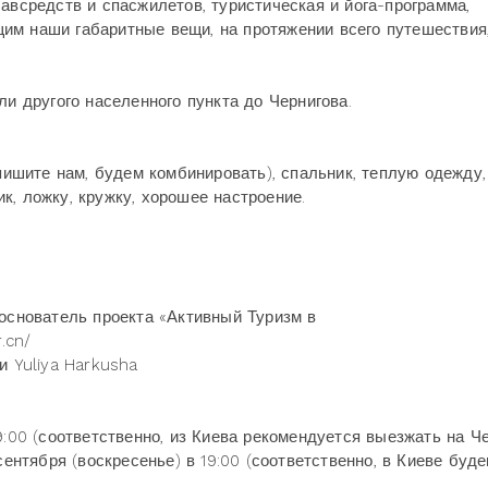
авсредств и спасжилетов, туристическая и йога-программа,
им наши габаритные вещи, на протяжении всего путешествия
ли другого населенного пункта до Чернигова.
апишите нам, будем комбинировать), спальник, теплую одежду,
к, ложку, кружку, хорошее настроение.
 основатель проекта «Активный Туризм в
.cn/
и Yuliya Harkusha
9:00 (соответственно, из Киева рекомендуется выезжать на Ч
сентября (воскресенье) в 19:00 (соответственно, в Киеве буд