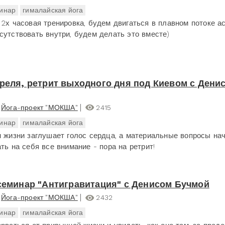
инар
гималайская йога
 2х часовая тренировка, будем двигаться в плавном потоке ас
сутствовать внутри, будем делать это вместе)
преля, ретрит выходного дня под Киевом с Дени
Йога-проект "МОКША"
2415
инар
гималайская йога
м жизни заглушает голос сердца, а материальные вопросы на
ть на себя все внимание - пора на ретрит!
 семинар "Антигравитация" с Денисом Бучмой
Йога-проект "МОКША"
2432
инар
гималайская йога