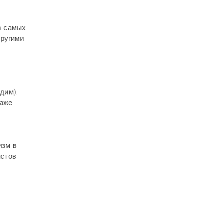
з самых
другими
адим).
Даже
изм в
истов