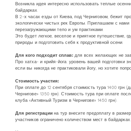
Возникла идея интересно использовать теплые осенние
байдарках.
В 2-х часах езды от Киева, под Черниговом, бежит пр
экологически чистых рек Европы. Приглашаем с нами 
перезагружающими тело и ум практиками.
Это будет легкое, веселое и приятное путешествие, г
природы и подготовить себя к продуктивной осени.
Для кого подходит сплав:
для всех желающих не зав
Про хатха- и крийя-йога: уровень вашей подготовки з
если вы никогда не практиковали йогу, но хотите попр
Стоимость участия:
При оплате до 12 сентября стоимость тура 1400 грн 
Чернигове» 1350 грн). Стоимость тура при оплате пос
клуба «Активный Туризм в Чернигове» 1450 грн).
Для регистрации
на тур внесите предоплату в размер
участников ограничено количеством мест в байдарках