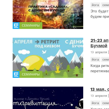
йога
сем
Это будет
будем при
СЕМИНАРЫ
21-23 а
Бучмой
19 апреля
йога
сем
Когда рит
перетягива
СЕМИНАРЫ
13 мая,
19 апреля
йога
сем