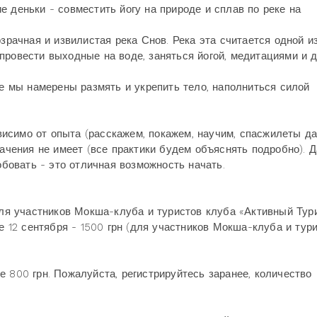
 деньки - совместить йогу на природе и сплав по реке на
озрачная и извилистая река Снов. Река эта считается одной и
провести выходные на воде, заняться йогой, медитациями и 
де мы намерены размять и укрепить тело, наполниться силой
исимо от опыта (расскажем, покажем, научим, спасжилеты д
начения не имеет (все практики будем объяснять подробно). 
обовать - это отличная возможность начать.
(для участников Мокша-клуба и туристов клуба «Активный Тур
ле 12 сентября - 1500 грн (для участников Мокша-клуба и тур
е 800 грн. Пожалуйста, регистрируйтесь заранее, количество
.