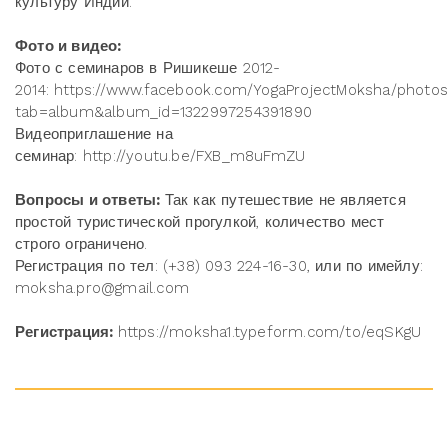
культуру Индии.
Фото и видео:
Фото с семинаров в Ришикеше 2012-
2014: https://www.facebook.com/YogaProjectMoksha/photos
tab=album&album_id=1322997254391890
Видеоприглашение на
семинар: http://youtu.be/FXB_m8uFmZU
Вопросы и ответы:
Так как путешествие не является
простой туристической прогулкой, количество мест
строго ограничено.
Регистрация по тел: (+38) 093 224-16-30, или по имейлу:
moksha.pro@gmail.com
Регистрация:
https://moksha1.typeform.com/to/eqSKgU