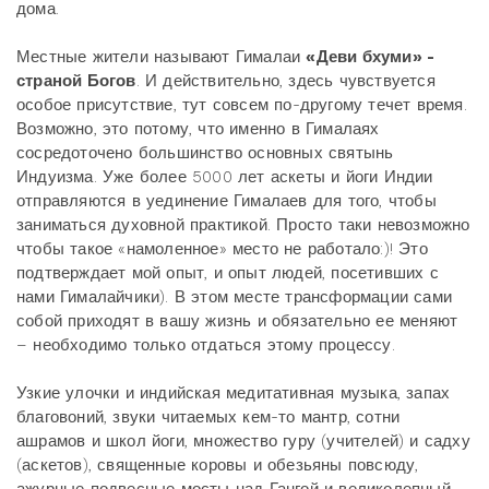
дома.
Местные жители называют Гималаи
«Деви бхуми» -
страной Богов
. И действительно, здесь чувствуется
особое присутствие, тут совсем по-другому течет время.
Возможно, это потому, что именно в Гималаях
сосредоточено большинство основных святынь
Индуизма. Уже более 5000 лет аскеты и йоги Индии
отправляются в уединение Гималаев для того, чтобы
заниматься духовной практикой. Просто таки невозможно
чтобы такое «намоленное» место не работало:)! Это
подтверждает мой опыт, и опыт людей, посетивших с
нами Гималайчики). В этом месте трансформации сами
собой приходят в вашу жизнь и обязательно ее меняют
– необходимо только отдаться этому процессу.
Узкие улочки и индийская медитативная музыка, запах
благовоний, звуки читаемых кем-то мантр, сотни
ашрамов и школ йоги, множество гуру (учителей) и садху
(аскетов), священные коровы и обезьяны повсюду,