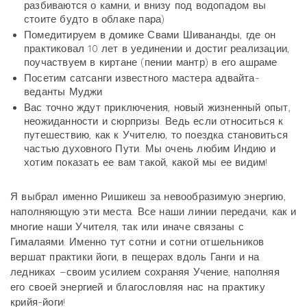
разбиваются о камни, и внизу под водопадом вы
стоите будто в облаке пара)
Помедитируем в домике Свами Шивананды, где он
практиковал 10 лет в уединении и достиг реализации,
поучаствуем в киртане (пении мантр) в его ашраме
Посетим сатсанги известного мастера адвайта-
веданты Муджи
Вас точно ждут приключения, новый жизненный опыт,
неожиданности и сюрпризы. Ведь если относиться к
путешествию, как к Учителю, то поездка становиться
частью духовного Пути. Мы очень любим Индию и
хотим показать ее вам такой, какой мы ее видим!
Я выбрал именно Ришикеш за невообразимую энергию,
наполняющую эти места. Все наши линии передачи, как и
многие наши Учителя, так или иначе связаны с
Гималаями. Именно тут сотни и сотни отшельников
вершат практики йоги, в пещерах вдоль Ганги и на
ледниках –своим усилием сохраняя Учение, наполняя
его своей энергией и благословляя нас на практику
крийя-йоги!