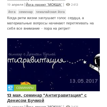
19 апреля
Йога-проект "МОКША"
2413
йога
семинар
гималайская йога
Когда ритм жизни заглушает голос сердца, а
материальные вопросы начинают перетягивать на
себя все внимание - пора на ретрит!
СЕМИНАРЫ
13 мая, семинар "Антигравитация" с
Денисом Бучмой
19 апреля
Йога-проект "МОКША"
2431