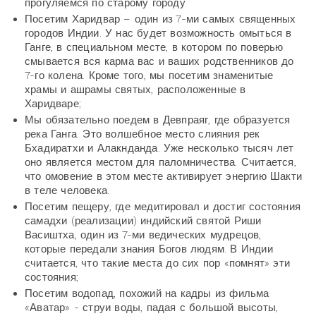
прогуляемся по старому городу
Посетим Харидвар – один из 7-ми самых священных
городов Индии. У нас будет возможность омыться в
Ганге, в специальном месте, в котором по поверью
смывается вся карма вас и ваших родственников до
7-го колена. Кроме того, мы посетим знаменитые
храмы и ашрамы святых, расположенные в
Харидваре;
Мы обязательно поедем в Девпраяг, где образуется
река Ганга. Это волшебное место слияния рек
Бхадиратхи и Алакнданда. Уже несколько тысяч лет
оно является местом для паломничества. Считается,
что омовение в этом месте активирует энергию Шакти
в теле человека.
Посетим пещеру, где медитировал и достиг состояния
самадхи (реализации) индийский святой Риши
Васиштха, один из 7-ми ведических мудрецов,
которые передали знания Богов людям. В Индии
считается, что такие места до сих пор «помнят» эти
состояния;
Посетим водопад, похожий на кадры из фильма
«Аватар» - струи воды, падая с большой высоты,