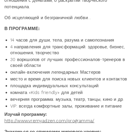
отношения с деньгами, о раскрытии творческого
потенциала.
Об исцеляющей и безграничной любви…
В ПРОГРАММЕ:
14 часов для души, тела, разума и самопознания
4 направления для трансформаций: здоровье, бизнес,
отношения, творчество
30 воркшопов от лучших профессионалов-тренеров в
своей области
онлайн-включения легендарных Мастеров
место и время для поиска новых клиентов и контактов
площадка индивидуальных консультаций
комната «Kids friendly» для детей
вечерняя программа: музыка, театр, танцы, кино и др.
VIP: всегда комфортные залы, проживание и питание
Изучай программу:
http://www.vremyadzen.com/programma/
Знакомься со спикерами мирового уровня: