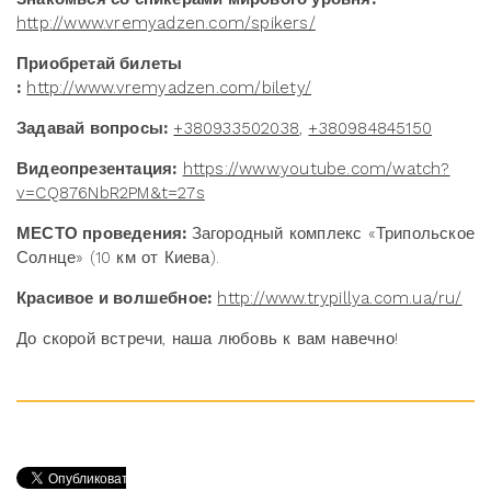
http://www.vremyadzen.com/spikers/
Приобретай билеты
:
http://www.vremyadzen.com/bilety/
Задавай вопросы:
+380933502038
,
+380984845150
Видеопрезентация:
https://www.youtube.com/watch?
v=CQ876NbR2PM&t=27s
МЕСТО проведения:
Загородный комплекс «Трипольское
Солнце» (10 км от Киева).
Красивое и волшебное:
http://www.trypillya.com.ua/ru/
До скорой встречи, наша любовь к вам навечно!