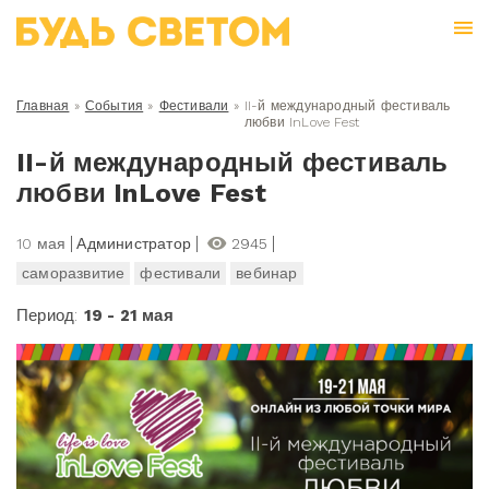
Главная
»
События
»
Фестивали
»
II-й международный фестиваль
любви InLove Fest
II-й международный фестиваль
любви InLove Fest
10 мая
Администратор
2945
саморазвитие
фестивали
вебинар
Период:
19 - 21 мая