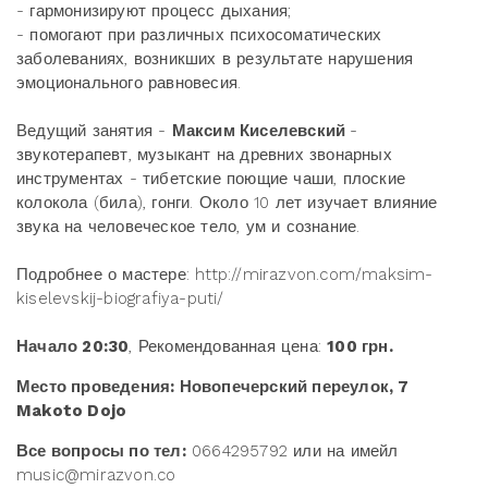
- гармонизируют процесс дыхания;
- помогают при различных психосоматических
заболеваниях, возникших в результате нарушения
эмоционального равновесия.
Ведущий занятия -
Максим Киселевский
-
звукотерапевт, музыкант на древних звонарных
инструментах - тибетские поющие чаши, плоские
колокола (била), гонги. Около 10 лет изучает влияние
звука на человеческое тело, ум и сознание.
Подробнее о мастере: http://mirazvon.com/maksim-
kiselevskij-biografiya-puti/
Начало 20:30
, Рекомендованная цена:
100 грн.
Место проведения: Новопечерский переулок, 7
Makoto Dojo
В
се вопросы по тел:
0664295792 или на имейл
music@mirazvon.co