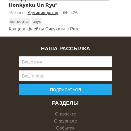
Honkyoku Un Ryu"
16 июля
Администратор
1426
концерты
звук
Концерт флейты Сякухати в Риге
НАША РАССЫЛКА
ПОДПИСАТЬСЯ
РАЗДЕЛЫ
О проекте
О журнале
События