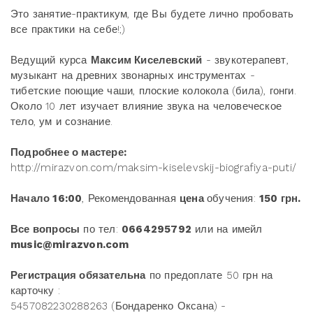
Это занятие-практикум, где Вы будете лично пробовать
все практики на себе!;)
Ведущий курса
Максим Киселевский
- звукотерапевт,
музыкант на древних звонарных инструментах -
тибетские поющие чаши, плоские колокола (била), гонги.
Около 10 лет изучает влияние звука на человеческое
тело, ум и сознание.
Подробнее о мастере:
http://mirazvon.com/maksim-kiselevskij-biografiya-puti/
Начало 16:00
, Рекомендованная
цена
обучения:
150 грн.
Все вопросы
по тел:
0664295792
или на имейл
music@mirazvon.com
Регистрация обязательна
по предоплате 50 грн на
карточку :
5457082230288263 (Бондаренко Оксана) -