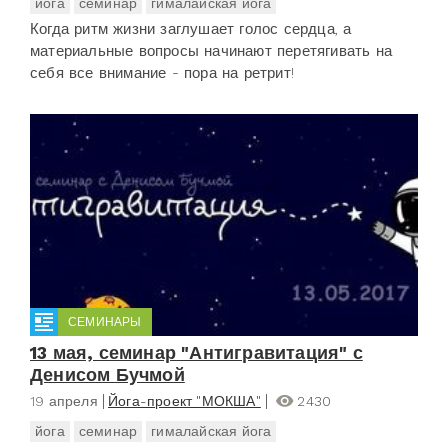
йога
семинар
гималайская йога
Когда ритм жизни заглушает голос сердца, а
материальные вопросы начинают перетягивать на
себя все внимание - пора на ретрит!
СЕМИНАРЫ
13 мая, семинар "Антигравитация" с
Денисом Бучмой
19 апреля
Йога-проект "МОКША"
2430
йога
семинар
гималайская йога