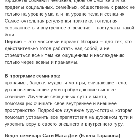
горизонты сознания человека, дабы он смог выйти за
пределы социальных, семейных, общественных рамок не
только на уровне ума, а и на уровне тела и сознания.
Самостоятельная регулярная практика, тотальная
осознанность и внутреннее отречение – постулаты такой
йоги.
Первая
– это массовый вариант.
Вторая
– для тех, кто
действительно готов работать над собой, а не
стремиться все к тем же ощущениям и наслаждению
только через асаны и пранаямы.
В программе семинара:
пранаямы, бандхи, мудры и мантры, очищающие тело,
уравновешивающие ум и пробуждающие высшее
сознание. Изучение священных сутр и мантр,
помогающих очищать свое внутреннее и внешнее
пространство. Подробное изучение гуру-стотры, которая
помогает устранить все препятствия на духовном пути и
укрепить веру в своего внешнего и внутреннего гуру.
Ведет семинар
: Сати Мата Джи (Елена Тарасова)