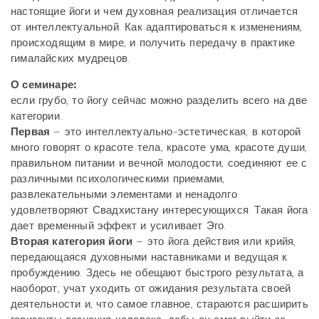
настоящие йоги и чем духовная реализация отличается
от интеллектуальной. Как адаптироваться к изменениям,
происходящим в мире, и получить передачу в практике
гималайских мудрецов.
О семинаре:
если грубо, то йогу сейчас можно разделить всего на две
категории.
Первая
– это интеллектуально-эстетическая, в которой
много говорят о красоте тела, красоте ума, красоте души,
правильном питании и вечной молодости, соединяют ее с
различными психологическими приемами,
развлекательными элементами и ненадолго
удовлетворяют Свадхистану интересующихся. Такая йога
дает временный эффект и усиливает Эго.
Вторая категория йоги
– это йога действия или крийя,
передающаяся духовными наставниками и ведущая к
пробуждению. Здесь не обещают быстрого результата, а
наоборот, учат уходить от ожидания результата своей
деятельности и, что самое главное, стараются расширить