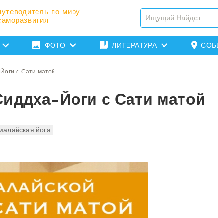
путеводитель по миру
саморазвития
ФОТО
ЛИТЕРАТУРА
СОБ
Йоги с Сати матой
Сиддха-Йоги с Сати матой
малайская йога