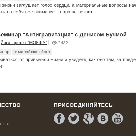
м жизни заглушает голос сердца, а материальные вопросы на
ть на себя все внимание - пора на ретрит!
 семинар "Антигравитация" с Денисом Бучмой
Йога-проект "МОКША"
2432
инар
гималайская йога
орваться от привычной жизни и увидеть, как оно там, за пред
и?
ЧЕСТВО
ПРИСОЕДИНЯЙТЕСЬ
екта