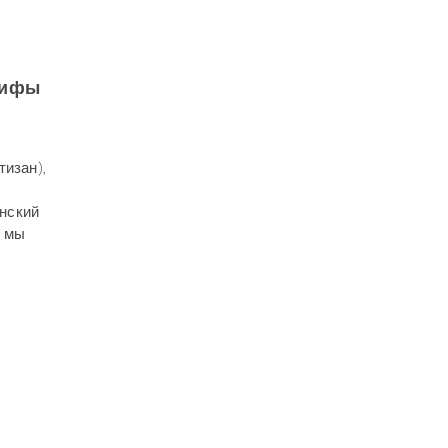
 мифы
изан),
нский
е мы