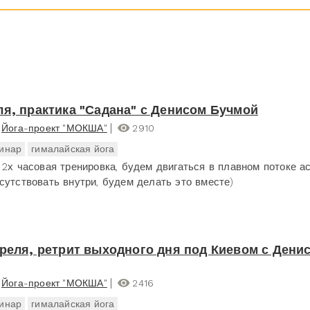
ля, практика "Садана" с Денисом Бучмой
Йога-проект "МОКША"
2910
инар
гималайская йога
 2х часовая тренировка, будем двигаться в плавном потоке ас
сутствовать внутри, будем делать это вместе)
преля, ретрит выходного дня под Киевом с Дени
Йога-проект "МОКША"
2416
инар
гималайская йога