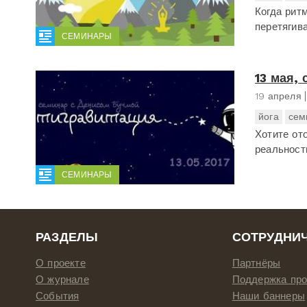
Когда рит
перетягива
СЕМИНАРЫ
13 мая,
19 апреля
йога
сем
Хотите от
реальност
СЕМИНАРЫ
РАЗДЕЛЫ
СОТРУДНИ
О проекте
Партнёры
О журнале
Поддержка про
События
Наши баннеры