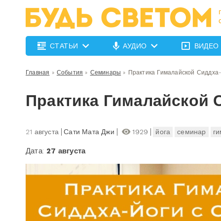
СТАТЬИ
АУДИО
ВИДЕО
Главная
»
События
»
Семинары
»
Практика Гималайской Сиддха-
Практика Гималайской 
21 августа
Сати Мата Джи
1929
йога
семинар
ги
Дата:
27 августа