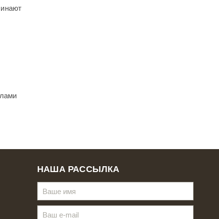
чинают
елами
НАША РАССЫЛКА