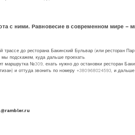
абота с ними. Равновесие в современном мире –
й трассе до ресторана Бакинский Бульвар (или ресторан Парт
 мы подскажем, куда дальше проехать.
ит маршрутка №309, ехать нужно до остановки ресторан Баки
тизан) и оттуда звонить по номеру +380968024593, и дальш
a@rambler.ru