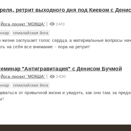
преля, ретрит выходного дня под Киевом с Дени
Йога-проект "МОКША"
2413
инар
гималайская йога
м жизни заглушает голос сердца, а материальные вопросы на
ть на себя все внимание - пора на ретрит!
 семинар "Антигравитация" с Денисом Бучмой
Йога-проект "МОКША"
2430
инар
гималайская йога
орваться от привычной жизни и увидеть, как оно там, за пред
и?