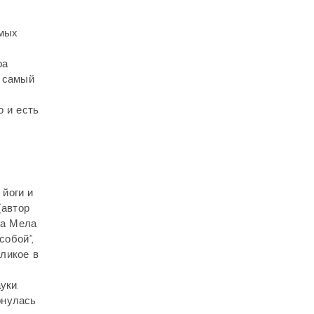
амых
ра
е самый
о и есть
 йоги и
(автор
ха Мела
собой”,
еликое в
уки.
рнулась