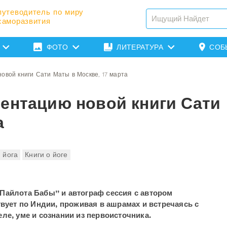
путеводитель по миру
саморазвития
ФОТО
ЛИТЕРАТУРА
СОБ
овой книги Сати Маты в Москве, 17 марта
зентацию новой книги Сати
а
 йога
Книги о йоге
Пайлота Бабы” и автограф сессия с автором
твует по Индии, проживая в ашрамах и встречаясь с
ле, уме и сознании из первоисточника.