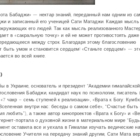
ота Бабаджи» — нектар знаний, переданный нам одним из с
джи и записанный его ученицей Сати Матаджи. Каждая мысль
 окружающих его людей. Так как мысль реализованного Масте
дает в «сакральную точку» и ей не может противостоять даж
передающееся между строк. Благодаря этому благословению
т быть умом и становится сердцем! «Станьте сердцем!» — эт
ется во всей книге.
)
 в Украине, основатель и президент “Академии гималайской
гословения Бабаджи, кандидат наук по психологии, писатель 
«7 чакр – семь ступеней к реализации», «Врата к Богу: Кумб
«Вселенная внутри нас: беседы о самом себе», “Счастье быть 
мя любить”), а также автор кинопроектов «Врата к Богу» и «В
тернет-портала о духовной жизни в материальном мире “Будь
мент оставила все и уехала в Гималаи изучать ведические на
ословение Учителя на передачу знаний другим, Сати Мата ве