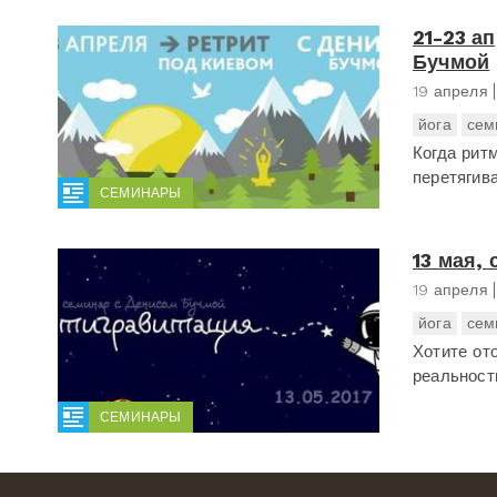
21-23 а
Бучмой
19 апреля
йога
сем
Когда рит
перетягива
СЕМИНАРЫ
13 мая,
19 апреля
йога
сем
Хотите от
реальност
СЕМИНАРЫ