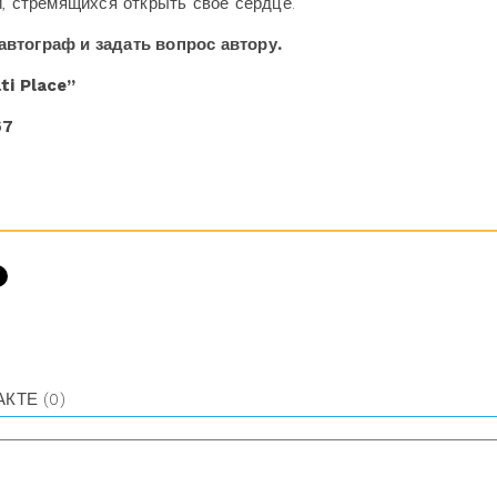
й, стремящихся открыть свое сердце.
автограф и задать вопрос автору.
ti Place”
67
АКТЕ
(0)