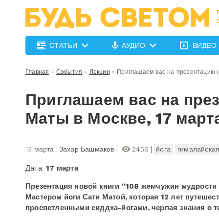
СТАТЬИ
АУДИО
ВИДЕО
Главная
»
События
»
Лекции
»
Приглашаем вас на презентацию н
Приглашаем вас на пре
Маты в Москве, 17 март
13 марта
Захар Башмаков
2456
йога
гималайская
Дата:
17 марта
Презентация новой книги “108 жемчужин мудрости 
Мастером йоги Сати Матой, которая 12 лет путешес
просветленными сиддха-йогами, черпая знания о те