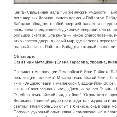
Книга «Священная мала: 108 жемчужин мудрости Пайл
легендарных йогинов нашего времени Пайлотом Баба
Бабаджи обладает особой энергией, касается сердца
наполнена определенной духовной энергией, она попа
большой скептик. Эта книга — некое благословение, 
открывается дверь в новый мир, где человек перестае
главный призыв Пайлота Бабаджи, который прослежива
Об авторе:
Сати Гири Мата Джи (Елена Тарасова, Украина, Киев
Президент Ассоциации Гималайской Йоги Пайлота Бабы
реализации человека”, Мастер Гималайской йоги с бла
книг «Энциклопедия Гималайской Сиддха-Йоги 2015г», 
2010», «Своенравная книга», «Дневник одного Гения», 
“Учебник гималайской сиддха-йоги”, “Огонь жизни: вре
Великом». Главный редактор и издатель журнала и ин
светом”. Имея большой опыт в бизнесе, она в один мо
Получив духовный опыт, ключ к самопознанию и благ