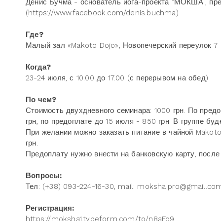
Денис Бучма - основатель йога-проекта "МОКША", пре
(https://www.facebook.com/denis.buchma)
Где?
Малый зал «Makoto Dojo», Новопечерский переулок 7
Когда?
23-24 июля, с 10.00 до 17.00 (с перерывом на обед)
По чем?
Стоимость двухдневного семинара: 1000 грн. По пред
грн, по предоплате до 15 июля - 850 грн. В группе бу
При желании можно заказать питание в чайной Makoto.
грн.
Предоплату нужно внести на банковскую карту, после
Вопросы:
Тел: (+38) 093-224-16-30, mail: moksha.pro@gmail.co
Регистрация:
https://moksha1.typeform.com/to/n8aFo9