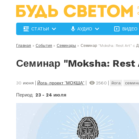
СТАТЬИ
АУДИО
ВИДЕО
Главная
»
События
»
Семинары
»
Семинар "Moksha: Rest Art" c 
Семинар "Moksha: Rest 
30 июня
Йога-проект "МОКША"
2560
йога
семин
Период:
23 - 24 июля