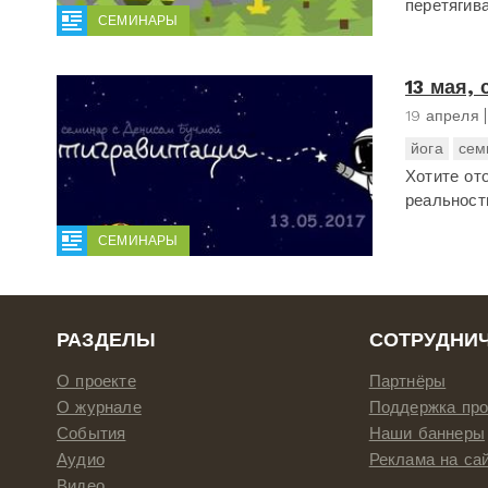
перетягива
СЕМИНАРЫ
13 мая,
19 апреля
йога
сем
Хотите от
реальност
СЕМИНАРЫ
РАЗДЕЛЫ
СОТРУДНИ
О проекте
Партнёры
О журнале
Поддержка про
События
Наши баннеры
Аудио
Реклама на са
Видео