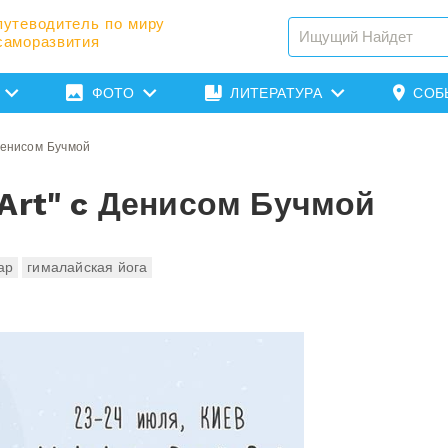
путеводитель по миру
саморазвития
ФОТО
ЛИТЕРАТУРА
СОБ
Денисом Бучмой
Art" c Денисом Бучмой
ар
гималайская йога