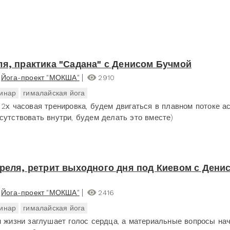
ля, практика "Садана" с Денисом Бучмой
Йога-проект "МОКША"
2910
инар
гималайская йога
 2х часовая тренировка, будем двигаться в плавном потоке ас
сутствовать внутри, будем делать это вместе)
преля, ретрит выходного дня под Киевом с Дени
Йога-проект "МОКША"
2416
инар
гималайская йога
м жизни заглушает голос сердца, а материальные вопросы на