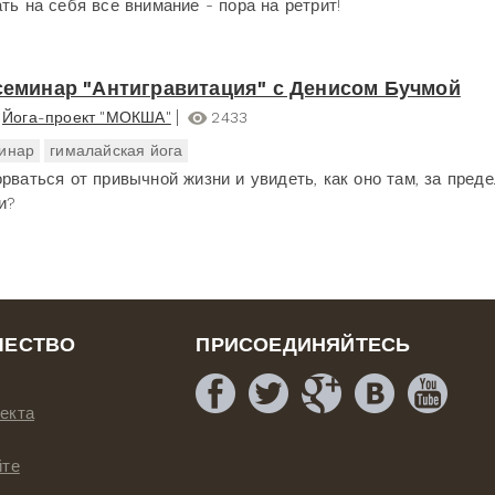
ть на себя все внимание - пора на ретрит!
 семинар "Антигравитация" с Денисом Бучмой
Йога-проект "МОКША"
2433
инар
гималайская йога
орваться от привычной жизни и увидеть, как оно там, за пред
и?
ЧЕСТВО
ПРИСОЕДИНЯЙТЕСЬ
екта
йте