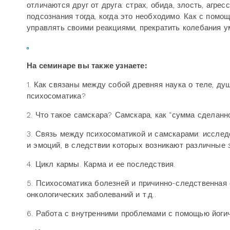
отличаются друг от друга: страх, обида, злость, агре
подсознания тогда, когда это необходимо. Как с помо
управлять своими реакциями, прекратить колебания у
На семинаре вы также узнаете:
1. Как связаны между собой древняя наука о теле, душ
психосоматика?
2. Что такое самскара? Самскара, как “сумма сделан
3. Связь между психосоматикой и самскарами: исследо
и эмоций, в следствии которых возникают различные 
4. Цикл кармы. Карма и ее последствия.
5. Психосоматика болезней и причинно-следственная с
онкологических заболеваний и т.д..
6. Работа с внутренними проблемами с помощью йогич