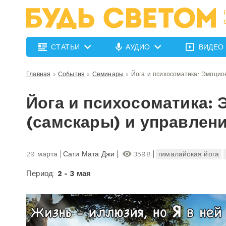
СТАТЬИ
АУДИО
ВИДЕО
Главная
»
События
»
Семинары
»
Йога и психосоматика: Эмоцио
Йога и психосоматика:
(самскары) и управлен
29 марта
Сати Мата Джи
3598
гималайская йога
Период:
2 - 3 мая