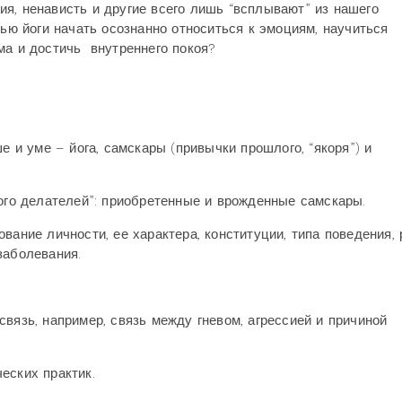
ссия, ненависть и другие всего лишь “всплывают” из нашего
щью йоги начать осознанно относиться к эмоциям, научиться
ма и достичь внутреннего покоя?
е и уме – йога, самскары (привычки прошлого, “якоря”) и
ного делателей”: приобретенные и врожденные самскары.
вание личности, ее характера, конституции, типа поведения,
заболевания.
вязь, например, связь между гневом, агрессией и причиной
еских практик.