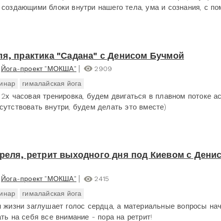
 создающими блоки внутри нашего тела, ума и сознания, с п
ля, практика "Садана" с Денисом Бучмой
Йога-проект "МОКША"
2909
инар
гималайская йога
 2х часовая тренировка, будем двигаться в плавном потоке ас
сутствовать внутри, будем делать это вместе)
преля, ретрит выходного дня под Киевом с Дени
Йога-проект "МОКША"
2415
инар
гималайская йога
м жизни заглушает голос сердца, а материальные вопросы на
ть на себя все внимание - пора на ретрит!