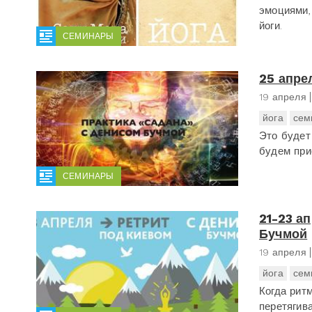
эмоциями,
йоги.
СЕМИНАРЫ
25 апре
19 апреля
йога
сем
Это будет
будем при
СЕМИНАРЫ
21-23 а
Бучмой
19 апреля
йога
сем
Когда рит
перетягива