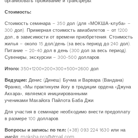
организовать проживание и трансферы.
Стоимость:
Стоимость семинара – 350 дол (для «МОКША-клуба» –
300 дол). Примерная стоимость авиабилетов – от 1200
дол., в зависимости от времени приобретения. Стоимость
жилья – около 15 дол/день (за весь период до 240 дол).
Питание – 20-40 дол в день (300 дол за весь период).
Сувениры, экскурсии – 300-500 долларов.
Итого:
350+1200+200+300+500=2600 дол
Ведущие:
Денис (Динеш) Бучма и Варвара (Вандана)
Франко
:
«Мы практикуем йогу в традиции ордена «Джуна
Акхара», являемся инициированными
учениками Махайога Пайлота Баба Джи.
Для участия в семинаре необходимо внести предоплату
в размере 100 долларов.
Вопросы и запись: по тел:
(+38) 093 224 1630 или на
имейл: moksha.pro@gmail.com