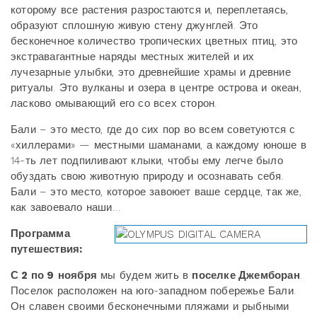
которому все растения разростаются и, переплетаясь,
образуют сплошную живую стену джунглей. Это
бесконечное количество тропических цветных птиц, это
экстравагантные наряды местных жителей и их
лучезарные улыбки, это древнейшие храмы и древние
ритуалы. Это вулканы и озера в центре острова и океан,
ласково омывающий его со всех сторон.
Бали – это место, где до сих пор во всем советуются с
«хиллерами» — местными шаманами, а каждому юноше в
14-ть лет подпиливают клыки, чтобы ему легче было
обуздать свою животную природу и осознавать себя.
Бали – это место, которое завоюет ваше сердце, так же,
как завоевало наши…
Программа
путешествия:
С 2 по 9
ноября
мы будем жить в
поселке Джемборан
.
Поселок расположен на юго-западном побережье Бали.
Он славен своими бесконечными пляжами и рыбными