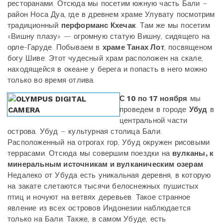
ресторанами. Отсюда мы посетим южную часть Бали –
район Носа Дуа, где в древнем храме Улувату посмотрим
традиционный
перформанс Кхечак
. Там же мы посетим
«Вишну плазу» — огромную статую Вишну, сидящего на
орле-Гаруде. Побываем в
храме Танах Лот
, посвященом
богу Шиве. Этот чудесный храм расположен на скале,
находящейся в океане у берега и попасть в него можно
только во время отлива.
С 10 по 17 ноября
мы
проведем в городе
Убуд
в
центральной части
острова. Убуд – культурная столица Бали.
Расположенный на отрогах гор, Убуд окружен рисовыми
террасами. Отсюда мы совершим поездки на
вулканы, к
минеральным источникам и вулканическим озерам
.
Недалеко от Убуда есть уникальная деревня, в которую
на закате слетаются тысячи белоснежных пушистых
птиц и ночуют на ветвях деревьев. Такое странное
явление из всех островов Индонезии наблюдается
только на Бали. Также, в самом Убуде, есть