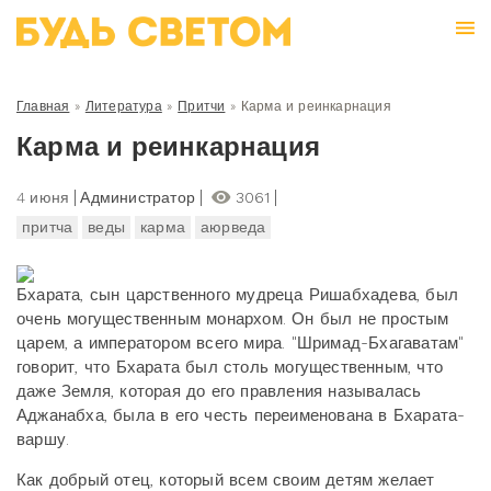
Главная
»
Литература
»
Притчи
»
Карма и реинкарнация
Карма и реинкарнация
4 июня
Администратор
3061
притча
веды
карма
аюрведа
Бхарата, сын царственного мудреца Ришабхадева, был
очень могущественным монархом. Он был не простым
царем, а императором всего мира. "Шримад-Бхагаватам"
говорит, что Бхарата был столь могущественным, что
даже Земля, которая до его правления называлась
Аджанабха, была в его честь переименована в Бхарата-
варшу.
Как добрый отец, который всем своим детям желает