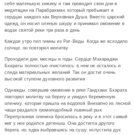
себе маленькую хижину и там проводил свои дни в
медитации на Парабрахман, который пребывает в
сердцах каждого как Верховная Душа. Вместо царский
одежд, он носил оленью шкуру и принимал омовение в
водах святой реки три раза в день.
Каждое утро пел гимны из Риг-Веды. Когда же всходило
солнце, он повторял молитву.
Проходили дни, месяцы и годы. Сердце Махараджи
Бхараты полностью очистилось: в нем не осталось и
следа материальных желаний. Так он достиг очень
высокой ступени духовного развития.
Однажды, совершив омовение в реке Гандхаки, Бхарата
повторял молитву на берегу и увидел беременную
олениху, которая пришла на водопой. Внезапно из лесной
чащи раздался громоподобный львиный рык.
Перепуганная олениха бросилась в реку и в этот самый
миг у нее родился детеныш. Она достигла другого
берега, но, едва выбравшись на сушу, испустила дух.