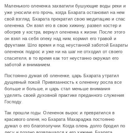
Маленького олененка захватили бушующие воды реки и
уже уносили его прочь, когда Бхарата остановил на нем
свой взгляд. Бхарата прекратил свою медитацию и спас
олененка. Он взял его в свою хижину, развел костер и
обогрев у костра, вернул олененка к жизни. После этого
он взял на себя опеку над ним, кормил его травой и
фруктами. Шло время и под неустанной заботой Бхараты
олененок подрос и уже ни на шаг не отходил от своего
спасителя, в то время как тот неустанно окружал его
заботой и вниманием.
Постоянно думая об олененке, царь Бхарата утратил
дущевный покой. Привязанность к олененку росла все
больше и больше, и царь стал меньше внимания
уделять своей духовной практике преданного служения
Господу.
Так прошли годы. Олененок вырос и превратился в
красивого оленя, но Бхарата Махараджа постоянно
думал о его благополучии. Когда олень долго бродил по
лесу и поздно возвращался к его хижине, Бхарата