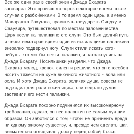
Все же один раз в своей жизни Джада Бхарата
заговорил. Это произошло через некоторое время после
случая с разбойниками. В то время один царь, а именно
Махараджа Рахугана, правитель государств Синдху и
Сааувира, путешествовал по местам паломничества.
Царя несли на паланкине его слуги. Это был долгий путь,
и через некоторое время один из носильщиков паланкина
внезапно подвернул ногу. Слуги стали искать кого-
нибудь, кто мог бы нести паланкин, и натолкнулись на
Джада Бхарату. Носильщики увидели, что Джада
Бхарата молод, крепок, силен и решили, что он способен
носить тяжести не хуже вьючного животного - вола или
осла. И хотя Джада Бхарата, великая душа, совсем не
подходил для роли носильщика, они недолго думая
заставили его нести паланкин.
Джада Бхарата покорно подчинился их высокомерному
требованию, однако, он нес паланкин не самым лучшим
образом. Он заботился о том, чтобы не причинить вреда
ни одному живому существу, и, прежде чем сделать шаг,
внимательно оглядывал дорогу перед собой, боясь