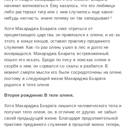
начинал волноваться. Ему казалось, что его любимца
либо растерзал тигр или с ним случилось еще какое-
нибудь несчасть: иначе почему он так запаздывает?
Хотя Махараджа Бхарата смог отречься от
процветающего царства, он привязался к оленю, и из-за
этого, в конце концов, оставил практику преданного
служения. Как-то раз олень ушел в лес и долго не
возвращался, Махараджа Бхарата, встревоженный,
пошел его искать. Бродя по лесу в поисках оленя и
скорбя о нем, он сорвался со скалы и разбился. В
момент смерти мысли его были сосредоточены на олене,
поэтому в следующей жизни Махараджа Бхарата
родился в теле оленя.
Второе рождение: В теле оленя.
Хотя Махараджа Бхарата лишился человеческого тела и
получил тело оленя, он, в отличие от других, не забыл
своей предыдущей жизни. Благодаря продолжительной
практике преданного служения в прошлой жизни, теперь,