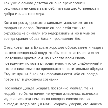
Так уже с самого детства он был преисполнен
решимости не связывать себя путами двойственности
добра и зла этого мира.
Хотя он рос здоровым и сильным мальчиком, он не
говорил ни слова. Внешне он вел себя так, что
окружающие считали его недоразвитым, но в уме он
всегда хранил образ Бога и прославлял Его.
Отец хотел дать Бхарате хорошее образование и надеть
на него священный шнур, чтобы сын очистился и стал
настоящим брахманом, но Бхарата всем своим
поведением показывал родителям, что он слабоумный и
что его нисколько не привлекают очистительные обряды.
Ему не нужны были эти формальности, ибо он всегда
пребывал в духовном сознании.
Поскольку Джада Бхарата постоянно молчал, те из
людей, что были ничем не лучше животных, всячески
издевались над ним, но он покорно сносил все их
выходки. Когда отец и мать Бхараты умерли, его мачеха