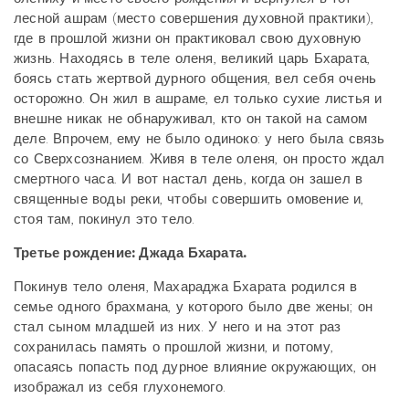
лесной ашрам (место совершения духовной практики),
где в прошлой жизни он практиковал свою духовную
жизнь. Находясь в теле оленя, великий царь Бхарата,
боясь стать жертвой дурного общения, вел себя очень
осторожно. Он жил в ашраме, ел только сухие листья и
внешне никак не обнаруживал, кто он такой на самом
деле. Впрочем, ему не было одиноко: у него была связь
со Сверхсознанием. Живя в теле оленя, он просто ждал
смертного часа. И вот настал день, когда он зашел в
священные воды реки, чтобы совершить омовение и,
стоя там, покинул это тело.
Третье рождение: Джада Бхарата.
Покинув тело оленя, Махараджа Бхарата родился в
семье одного брахмана, у которого было две жены; он
стал сыном младшей из них. У него и на этот раз
сохранилась память о прошлой жизни, и потому,
опасаясь попасть под дурное влияние окружающих, он
изображал из себя глухонемого.