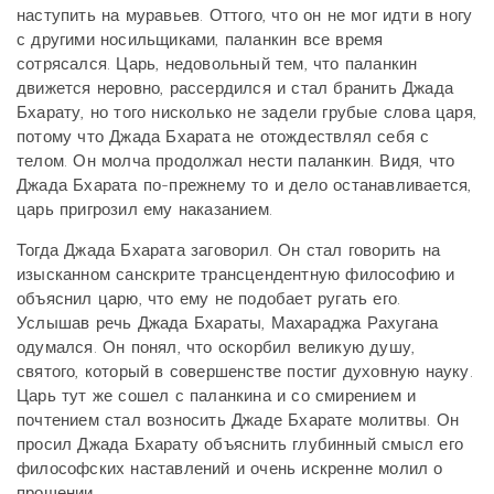
наступить на муравьев. Оттого, что он не мог идти в ногу
с другими носильщиками, паланкин все время
сотрясался. Царь, недовольный тем, что паланкин
движется неровно, рассердился и стал бранить Джада
Бхарату, но того нисколько не задели грубые слова царя,
потому что Джада Бхарата не отождествлял себя с
телом. Он молча продолжал нести паланкин. Видя, что
Джада Бхарата по-прежнему то и дело останавливается,
царь пригрозил ему наказанием.
Тогда Джада Бхарата заговорил. Он стал говорить на
изысканном санскрите трансцендентную философию и
объяснил царю, что ему не подобает ругать его.
Услышав речь Джада Бхараты, Махараджа Рахугана
одумался. Он понял, что оскорбил великую душу,
святого, который в совершенстве постиг духовную науку.
Царь тут же сошел с паланкина и со смирением и
почтением стал возносить Джаде Бхарате молитвы. Он
просил Джада Бхарату объяснить глубинный смысл его
философских наставлений и очень искренне молил о
прощении.