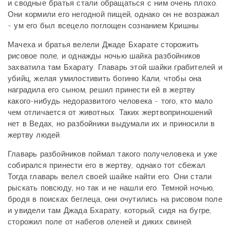
и сводные братья стали обращаться с ним очень плохо.
Они кормили его негодной пищей, однако он не возражал
- ум его был всецело поглощен сознанием Кришны.
Мачеха и братья велели Джаде Бхарате сторожить
рисовое поле, и однажды ночью шайка разбойников
захватила там Бхарату. Главарь этой шайки грабителей и
убийц, желая умилостивить богиню Кали, чтобы она
наградила его сыном, решил принести ей в жертву
какого-нибудь недоразвитого человека - того, кто мало
чем отличается от животных. Таких жертвоприношений
нет в Ведах, но разбойники выдумали их и приносили в
жертву людей.
Главарь разбойников поймал такого получеловека и уже
собирался принести его в жертву, однако тот сбежал.
Тогда главарь велел своей шайке найти его. Они стали
рыскать повсюду, но так и не нашли его. Темной ночью,
бродя в поисках беглеца, они очутились на рисовом поле
и увидели там Джада Бхарату, который, сидя на бугре,
сторожил поле от набегов оленей и диких свиней.