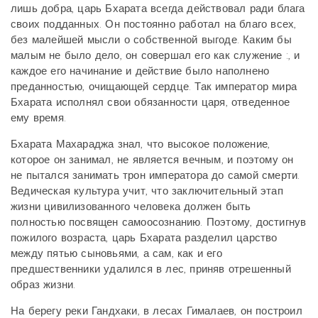
лишь добра, царь Бхарата всегда действовал ради блага
своих подданных. Он постоянно работал на благо всех,
без малейшей мысли о собственной выгоде. Каким бы
малым не было дело, он совершал его как служение :, и
каждое его начинание и действие было наполнено
преданностью, очищающей сердце. Так император мира
Бхарата исполнял свои обязанности царя, отведенное
ему время.
Бхарата Махараджа знал, что высокое положение,
которое он занимал, не является вечным, и поэтому он
не пытался занимать трон императора до самой смерти.
Ведическая культура учит, что заключительный этап
жизни цивилизованного человека должен быть
полностью посвящен самоосознанию. Поэтому, достигнув
пожилого возраста, царь Бхарата разделил царство
между пятью сыновьями, а сам, как и его
предшественники удалился в лес, приняв отрешенный
образ жизни.
На берегу реки Гандхаки, в лесах Гималаев, он построил