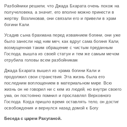
Разбойники решили, что Джада Бхарата очень похож на
получеловека, а значит, его вполне можно принести в
жертву. Возликовав, они связали его и привели в храм
богини Кали.
Усадив сына брахмана перед изваянием богини, они уже
было занесли над ним меч, как вдруг сама богиня Кали,
возмущенная таким обращение с чистым преданным
Господа, вышла из своей статуи и тем же самым мечом
отрубила головы всем разбойникам.
Джада Бхарата вышел из храма богини Кали и
продолжил свои странствия. Эта жизнь была его
последним воплощением в материальном мире. Всю
жизнь он не говорил ни с кем из людей, но внутри своего
ума, он постоянно помнил и прославлял Верховного
Господа. Когда пришло время оставлять тело, он достиг
освобождения и вернулся назад домой к Богу.
Беседа с царем Рахуганой.