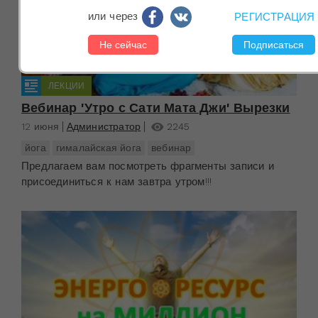
или через
РЕГИСТРАЦИЯ
ЛЕКЦИИ
Вебинар 'Утро с Сати Мата Джи' Вырезки
12 июня
Администратор
2245
йога
гималайская йога
вебинар
Предлагаем вам посмотреть фрагменты записи и
присоединиться к нам завтра утром!!!