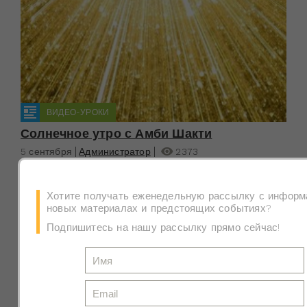
ВИДЕО-УРОКИ
Солнечное утро с Амби Шакти
5 сентября
Администратор
2373
йога
гималайская йога
вебинар
Регистрируйтесь на следующее бесплатное занятие
Хотите получать еженедельную рассылку с информ
гималайской йогой с Амби Шакти 7 сентября в 7:30
новых материалах и предстоящих событиях?
по Киеву, начните ваш день правильно!
Подпишитесь на нашу рассылку прямо сейчас!