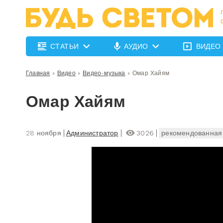
СТАТЬИ
АУДИО
ВИДЕО
Главная
»
Видео
»
Видео-музыка
»
Омар Хайям
Омар Хайям
28 ноября
Администратор
3026
рекомендованная