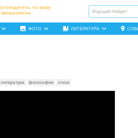
путеводитель по миру
саморазвития
ФОТО
ЛИТЕРАТУРА
СОБ
 литература
философия
стихи