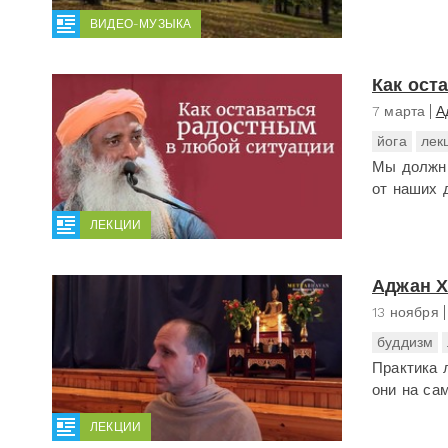
ВИДЕО-МУЗЫКА
Как ост
7 марта
А
йога
лек
Мы должны
от наших 
ЛЕКЦИИ
Аджан Х
13 ноября
буддизм
Практика 
они на са
ЛЕКЦИИ