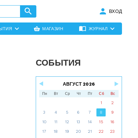
ВХОД
ЫТИЯ
МАГАЗИН
ЖУРНАЛ
СОБЫТИЯ
АВГУСТ 2026
Пн
Вт
Ср
Чт
Пт
Сб
Вс
1
2
3
4
5
6
7
8
9
10
11
12
13
14
15
16
17
18
19
20
21
22
23