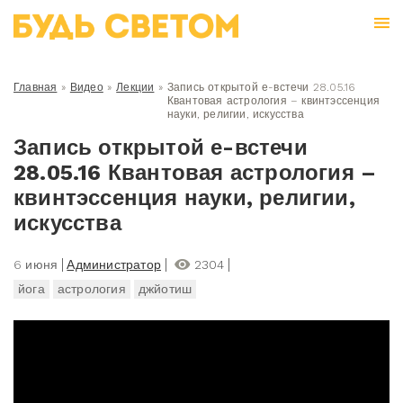
Главная
»
Видео
»
Лекции
»
Запись открытой е-встечи 28.05.16
Квантовая астрология – квинтэссенция
науки, религии, искусства
Запись открытой е-встечи
28.05.16 Квантовая астрология –
квинтэссенция науки, религии,
искусства
6 июня
Администратор
2304
йога
астрология
джйотиш