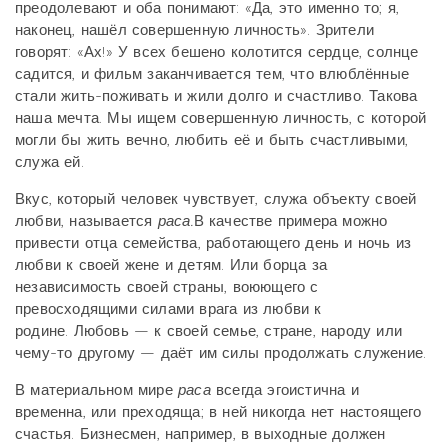
преодолевают и оба понимают: «Да, это именно то; я,
наконец, нашёл совершенную личность». Зрители
говорят: «Ах!» У всех бешено колотится сердце, солнце
садится, и фильм заканчивается тем, что влюблённые
стали жить-поживать и жили долго и счастливо. Такова
наша мечта. Мы ищем совершенную личность, с которой
могли бы жить вечно, любить её и быть счастливыми,
служа ей.
Вкус, который человек чувствует, служа объекту своей
любви, называется
раса.
В качестве примера можно
привести отца семейства, работающего день и ночь из
любви к своей жене и детям. Или борца за
независимость своей страны, воюющего с
превосходящими силами врага из любви к
родине. Любовь — к своей семье, стране, народу или
чему-то другому — даёт им силы продолжать служение.
В материальном мире
раса
всегда эгоистична и
временна, или преходяща; в ней никогда нет настоящего
счастья. Бизнесмен, например, в выходные должен