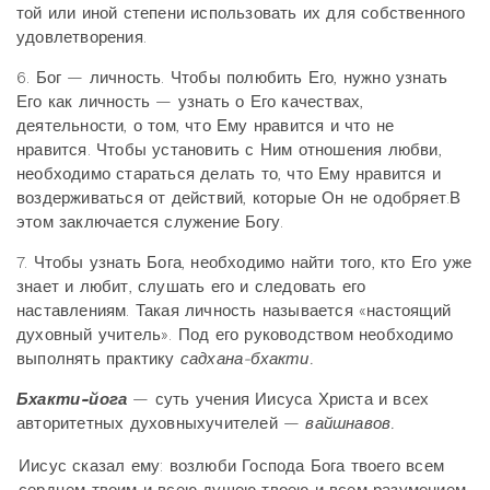
той или иной степени использовать их для собственного
удовлетворения.
6. Бог — личность. Чтобы полюбить Его, нужно узнать
Его как личность — узнать о Его качествах,
деятельности, о том, что Ему нравится и что не
нравится. Чтобы установить с Ним отношения любви,
необходимо стараться делать то, что Ему нравится и
воздерживаться от действий, которые Он не одобряет.В
этом заключается служение Богу.
7. Чтобы узнать Бога, необходимо найти того, кто Его уже
знает и любит, слушать его и следовать его
наставлениям. Такая личность называется «настоящий
духовный учитель». Под его руководством необходимо
выполнять практику
садхана-бхакти.
Бхакти-йога
— суть учения Иисуса Христа и всех
авторитетных духовныхучителей —
вайшнавов.
Иисус сказал ему: возлюби Господа Бога твоего всем
сердцем твоим и всею душею твоею и всем разумением