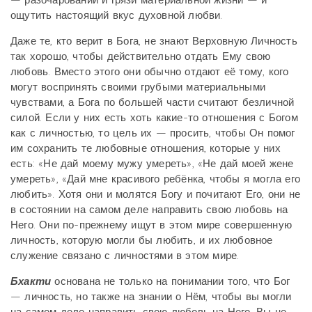
— разочарований и грязи материальной жизни — и
ощутить настоящий вкус духовной любви.
Даже те, кто верит в Бога, не знают Верховную Личность
так хорошо, чтобы действительно отдать Ему свою
любовь. Вместо этого они обычно отдают её тому, кого
могут воспринять своими грубыми материальными
чувствами, а Бога по большей части считают безличной
силой. Если у них есть хоть какие-то отношения с Богом
как с личностью, то цель их — просить, чтобы Он помог
им сохранить те любовные отношения, которые у них
есть: «Не дай моему мужу умереть», «Не дай моей жене
умереть», «Дай мне красивого ребёнка, чтобы я могла его
любить». Хотя они и молятся Богу и почитают Его, они не
в состоянии на самом деле направить свою любовь на
Него. Они по-прежнему ищут в этом мире совершенную
личность, которую могли бы любить, и их любовное
служение связано с личностями в этом мире.
Бхакти
основана не только на понимании того, что Бог
— личность, но также на знании о Нём, чтобы вы могли