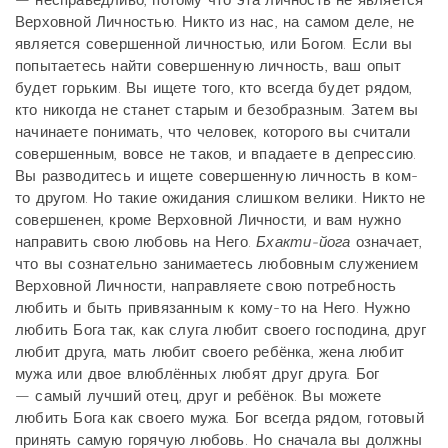
— несправедливо, потому что эта личность не является
Верховной Личностью. Никто из нас, на самом деле, не
является совершенной личностью, или Богом. Если вы
попытаетесь найти совершенную личность, ваш опыт
будет горьким. Вы ищете того, кто всегда будет рядом,
кто никогда не станет старым и безобразным. Затем вы
начинаете понимать, что человек, которого вы считали
совершенным, вовсе не таков, и впадаете в депрессию.
Вы разводитесь и ищете совершенную личность в ком-
то другом. Но такие ожидания слишком велики. Никто не
совершенен, кроме Верховной Личности, и вам нужно
направить свою любовь на Него.
Бхакти-йога
означает,
что вы сознательно занимаетесь любовным служением
Верховной Личности, направляете свою потребность
любить и быть привязанным к кому-то на Него. Нужно
любить Бога так, как слуга любит своего господина, друг
любит друга, мать любит своего ребёнка, жена любит
мужа или двое влюблённых любят друг друга. Бог
— самый лучший отец, друг и ребёнок. Вы можете
любить Бога как своего мужа. Бог всегда рядом, готовый
принять самую горячую любовь. Но сначала вы должны