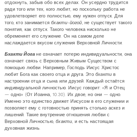
отдохнуть, забыв обо всех делах. Он усердно трудится
ради того или тех, кого любит, но поскольку работа не
удовлетворяет его полностью, ему нужен отпуск. Для
того, кто занимается
бхакти-йогой,
не существует такого
понятия, как отпуск. Такого человека нисколько не
обременяет его служение. Он на самом деле
наслаждается вкусом служения Верховной Личности.
Бхакти
Йога
не означает потерю индивидуальности, она
означает связь с Верховным Живым Существом с
помощью любви. Например, Господь Иисус Христос
любит Бога как своего отца и друга. Это
бхакти
в
настроении отца и сына или друзей. Каждый остаётся
индивидуальной личностью. Иисус говорит: «Я и Отец
— одно» (От Иоанна, 10.30). Их двое, но они — одно.
Именно это единство движет Иисусом в его служении и
позволяет ему с готовностью принять столько аскез и
лишений. Такие внутренние отношения любви с
Верховной Личностью,
бхакти,
и есть настоящая
духовная жизнь.