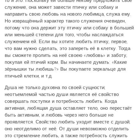
то и это. Поскольку ей больше некому предложить своё
служение, она может завести птичку или собаку и
направить свою любовь на нового любимца, служа ему.
Но извращённый характер такого служения очевиден,
потому что она держит эту птичку или собаку в большей
или меньшей степени для того, чтобы наслаждаться
служением ей. Если вы хотите любить птичку, первое,
что вам нужно сделать, это запереть её в клетку. Тогда
вы сможете пролить на неё своею «любовь» и заботу,
покупая ей птичий корм. Вы начинаете думать: «Какие
зёрнышки ты любишь?» Вы покупаете зеркальце для
птичьей клетки, и т.д.
Душа не только духовна по своей сущности;
неотъемлемой частью души является её свойство
совершать поступки и потребность любить. Когда
активная, любящая душа оставляет тело, оно перестаёт
быть активным, и любовь через него больше не
проявляется. Свойство любить уходит вместе с душой;
оно неотделимо от неё. От души невозможно отделить
это стремление любить, а также потребность служить