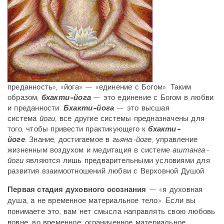
преданность», «йога» — «единение с Богом». Таким
образом,
бхакти-йога
— это единение с Богом в любви
и преданности.
Бхакти-йога
— это высшая
система
йоги,
все другие системы предназначены для
того, чтобы привести практикующего к
бхакти-
йоге
.
Знание, достигаемое в
гьяна-йоге,
управление
жизненным воздухом и медитация в системе
аштанга-
йоги
являются лишь предварительными условиями для
развития взаимоотношений любви с Верховной Душой.
Первая стадия духовного осознания
— «я духовная
душа, а не временное материальное тело». Если вы
понимаете это, вам нет смысла направлять свою любовь
вовне, во временное, ограниченное материальное