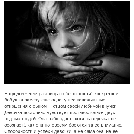
В продолжение разговора о “взрослости” конкретной
бабушки замечу еще одно: у нее конфликтные
отношения с сыном – отцом своей любимой внучки.
Девочка постоянно чувствует противостояние двух
родных людей. Она наблюдает (хотя, наверняка, не
осознает), как они по-своему борются за ее внимание.
Способности и успехи девочки, а не сама она, не ее