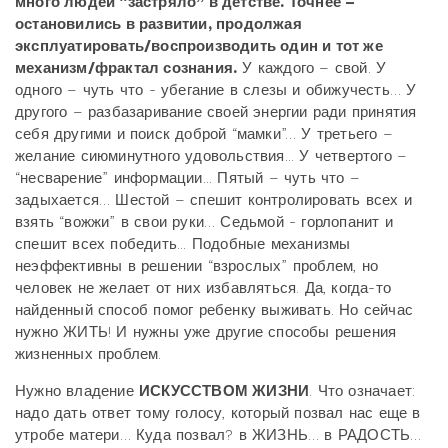
много людей “застряло” в детстве. Точнее –
остановились в развитии, продолжая
эксплуатировать/воспроизводить один и тот же
механизм/фрактал сознания.
У каждого – свой. У
одного – чуть что - убегание в слезы и обижучесть… У
другого – разбазаривание своей энергии ради принятия
себя другими и поиск доброй “мамки”… У третьего –
желание сиюминутного удовольствия... У четвертого –
“несварение” информации... Пятый – чуть что –
задыхается… Шестой – спешит контролировать всех и
взять “вожжи” в свои руки… Седьмой - горлопанит и
спешит всех победить... Подобные механизмы
неэффективны в решении “взрослых” проблем, но
человек не желает от них избавляться. Да, когда-то
найденный способ помог ребенку выживать. Но сейчас
нужно ЖИТЬ! И нужны уже другие способы решения
жизненных проблем.
Нужно владение
ИСКУССТВОМ ЖИЗНИ
. Что означает:
надо дать ответ тому голосу, который позвал нас еще в
утробе матери… Куда позвал? в ЖИЗНЬ… в РАДОСТЬ…