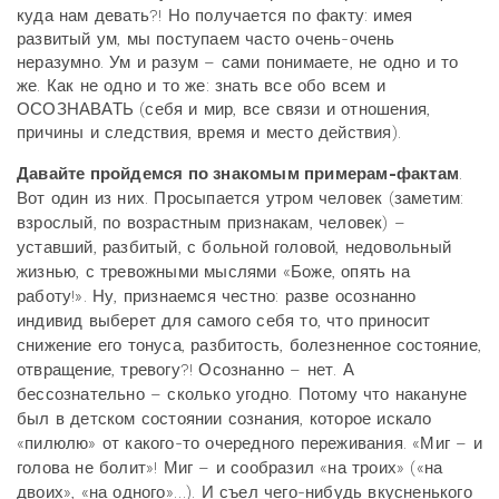
куда нам девать?! Но получается по факту: имея
развитый ум, мы поступаем часто очень-очень
неразумно. Ум и разум – сами понимаете, не одно и то
же. Как не одно и то же: знать все обо всем и
ОСОЗНАВАТЬ (себя и мир, все связи и отношения,
причины и следствия, время и место действия).
Давайте пройдемся по знакомым примерам-фактам
.
Вот один из них. Просыпается утром человек (заметим:
взрослый, по возрастным признакам, человек) –
уставший, разбитый, с больной головой, недовольный
жизнью, с тревожными мыслями «Боже, опять на
работу!». Ну, признаемся честно: разве осознанно
индивид выберет для самого себя то, что приносит
снижение его тонуса, разбитость, болезненное состояние,
отвращение, тревогу?! Осознанно – нет. А
бессознательно – сколько угодно. Потому что накануне
был в детском состоянии сознания, которое искало
«пилюлю» от какого-то очередного переживания. «Миг – и
голова не болит»! Миг – и сообразил «на троих» («на
двоих», «на одного»…). И съел чего-нибудь вкусненького