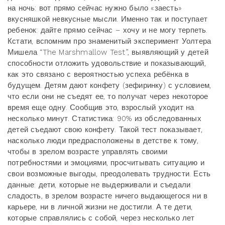
на ночь: вот прямо сейчас нужно было «заесть»
вкусняшкой невкусные мысли. Именно так и поступает
ребенок: дайте прямо сейчас – хочу и не могу терпеть.
Кстати, вспомним про знаменитый эксперимент Уолтера
Мишела “The Marshmallow Test”, выявляющий у детей
способности отложить удовольствие и показывающий,
как это связано с вероятностью успеха ребёнка в
будущем. Детям дают конфету (зефиринку) с условием,
что если они не съедят ее, то получат через некоторое
время еще одну. Сообщив это, взрослый уходит на
несколько минут. Статистика: 90% из обследованных
детей съедают свою конфету. Такой тест показывает,
насколько люди предрасположены в детстве к тому,
чтобы в зрелом возрасте управлять своими
потребностями и эмоциями, просчитывать ситуацию и
свои возможные выгоды, преодолевать трудности. Есть
данные: дети, которые не выдерживали и съедали
сладость, в зрелом возрасте ничего выдающегося ни в
карьере, ни в личной жизни не достигли. А те дети,
которые справлялись с собой, через несколько лет