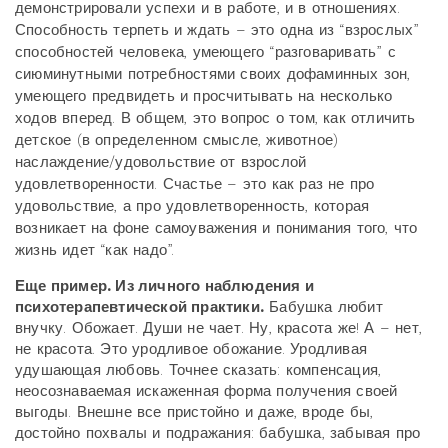
демонстрировали успехи и в работе, и в отношениях.
Способность терпеть и ждать – это одна из “взрослых”
способностей человека, умеющего “разговаривать” с
сиюминутными потребностями своих дофаминных зон,
умеющего предвидеть и просчитывать на несколько
ходов вперед. В общем, это вопрос о том, как отличить
детское (в определенном смысле, животное)
наслаждение/удовольствие от взрослой
удовлетворенности. Счастье – это как раз не про
удовольствие, а про удовлетворенность, которая
возникает на фоне самоуважения и понимания того, что
жизнь идет “как надо”.
Еще пример. Из личного наблюдения и
психотерапевтической практики.
Бабушка любит
внучку. Обожает. Души не чает. Ну, красота же! А – нет,
не красота. Это уродливое обожание. Уродливая
удушающая любовь. Точнее сказать: компенсация,
неосознаваемая искаженная форма получения своей
выгоды. Внешне все пристойно и даже, вроде бы,
достойно похвалы и подражания: бабушка, забывая про