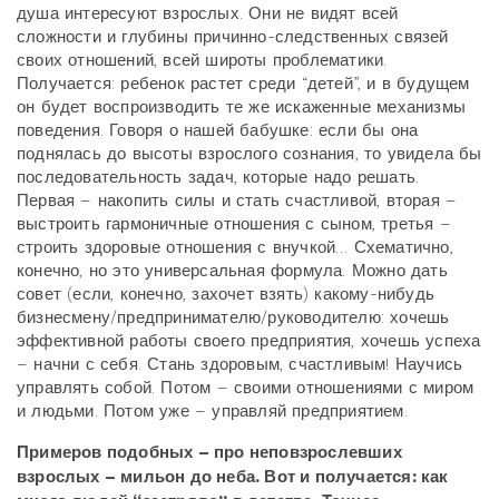
душа интересуют взрослых. Они не видят всей
сложности и глубины причинно-следственных связей
своих отношений, всей широты проблематики.
Получается: ребенок растет среди “детей”, и в будущем
он будет воспроизводить те же искаженные механизмы
поведения. Говоря о нашей бабушке: если бы она
поднялась до высоты взрослого сознания, то увидела бы
последовательность задач, которые надо решать.
Первая – накопить силы и стать счастливой, вторая –
выстроить гармоничные отношения с сыном, третья –
строить здоровые отношения с внучкой… Схематично,
конечно, но это универсальная формула. Можно дать
совет (если, конечно, захочет взять) какому-нибудь
бизнесмену/предпринимателю/руководителю: хочешь
эффективной работы своего предприятия, хочешь успеха
– начни с себя. Стань здоровым, счастливым! Научись
управлять собой. Потом – своими отношениями с миром
и людьми. Потом уже – управляй предприятием.
Примеров подобных – про неповзрослевших
взрослых – мильон до неба. Вот и получается: как