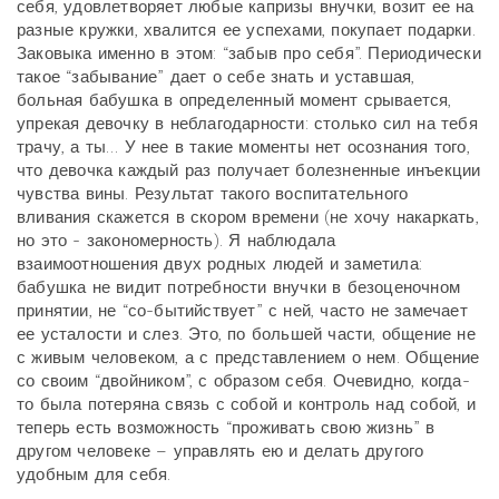
себя, удовлетворяет любые капризы внучки, возит ее на
разные кружки, хвалится ее успехами, покупает подарки.
Заковыка именно в этом: “забыв про себя”. Периодически
такое “забывание” дает о себе знать и уставшая,
больная бабушка в определенный момент срывается,
упрекая девочку в неблагодарности: столько сил на тебя
трачу, а ты… У нее в такие моменты нет осознания того,
что девочка каждый раз получает болезненные инъекции
чувства вины. Результат такого воспитательного
вливания скажется в скором времени (не хочу накаркать,
но это - закономерность). Я наблюдала
взаимоотношения двух родных людей и заметила:
бабушка не видит потребности внучки в безоценочном
принятии, не “со-бытийствует” с ней, часто не замечает
ее усталости и слез. Это, по большей части, общение не
с живым человеком, а с представлением о нем. Общение
со своим “двойником”, с образом себя. Очевидно, когда-
то была потеряна связь с собой и контроль над собой, и
теперь есть возможность “проживать свою жизнь” в
другом человеке – управлять ею и делать другого
удобным для себя.