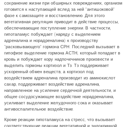
сохранение жизни при обширных повреждениях, организм
готовится к наступающей вслед за ней "антишоковой"
фазе к самозащите и восстановлению. Для этого
вегетативная регуляция приводит в действие процессы,
обеспечивающие поступление энергии. В частности,
гипоталамус побуждает (наряду с выделением
адреналина и норадреналина) к производству
"расковывающего" гормона СРН. Последний вызывает в
гипофизе выделение гормона АСТН, который попадает в
кровь и побуждает кору надпочечников произвести и
выделить гормоны кортизол и Тз. Тз поддерживает
ускоренный обмен веществ, а кортизол под
воздействием адреналина производит из аминокислот
сахар, поддерживает воздействие адреналина,
направленное на усиление сердечной деятельности, и
общее сосудосужающее воздействие норадреналина,
усиливает выделение желудочного сока и оказывает
антивоспалительное воздействие.
Кроме реакции гипоталамуса на стресс, что вызывает
соответствующие реакции вегетативной и эндокринной