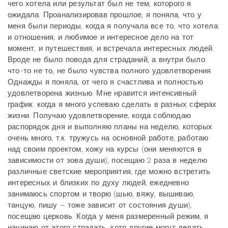
чего хотела или результат был не тем, которого я
ожидала. Проанализировав прошлое, я поняла, что у
меня были периоды, когда я получала все то, что хотела:
и отношения, и любимое и интересное дело на тот
момент, и путешествия, и встречала интересных людей.
Вроде не было повода для страданий, а внутри было
что-то не то, не было чувства полного удовлетворения.
Однажды я поняла, от чего я счастлива и полностью
удовлетворена жизнью. Мне нравится интенсивный
график: когда я много успеваю сделать в разных сферах
жизни. Получаю удовлетворение, когда соблюдаю
распорядок дня и выполняю планы на неделю, которых
очень много, т.к. тружусь на основной работе, работаю
над своим проектом, хожу на курсы (они меняются в
зависимости от зова души), посещаю 2 раза в неделю
различные светские мероприятия, где можно встретить
интересных и близких по духу людей, ежедневно
занимаюсь спортом и творю (шью, вяжу, вышиваю,
танцую, пишу – тоже зависит от состояния души),
посещаю церковь. Когда у меня размеренный режим, я
начинаю от этого страдать, хотя другие могут делать