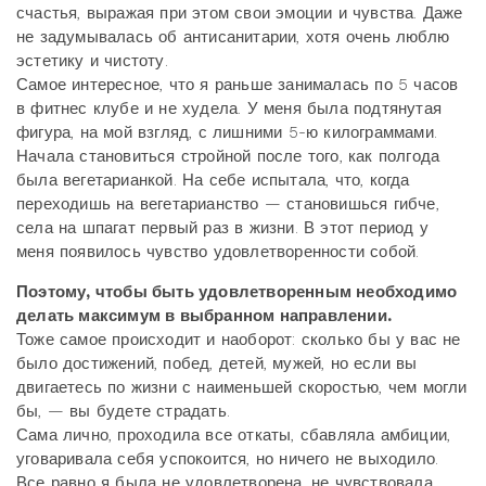
счастья, выражая при этом свои эмоции и чувства. Даже
не задумывалась об антисанитарии, хотя очень люблю
эстетику и чистоту.
Самое интересное, что я раньше занималась по 5 часов
в фитнес клубе и не худела. У меня была подтянутая
фигура, на мой взгляд, с лишними 5-ю килограммами.
Начала становиться стройной после того, как полгода
была вегетарианкой. На себе испытала, что, когда
переходишь на вегетарианство — становишься гибче,
села на шпагат первый раз в жизни. В этот период у
меня появилось чувство удовлетворенности собой.
Поэтому, чтобы быть удовлетворенным необходимо
делать максимум в выбранном направлении.
Тоже самое происходит и наоборот: сколько бы у вас не
было достижений, побед, детей, мужей, но если вы
двигаетесь по жизни с наименьшей скоростью, чем могли
бы, — вы будете страдать.
Сама лично, проходила все откаты, сбавляла амбиции,
уговаривала себя успокоится, но ничего не выходило.
Все равно я была не удовлетворена, не чувствовала