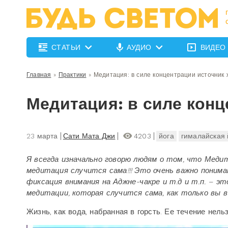
СТАТЬИ
АУДИО
ВИДЕО
Главная
»
Практики
»
Медитация: в силе концентрации источник 
Медитация: в силе конц
23 марта
Сати Мата Джи
4203
йога
гималайская 
Я всегда изначально говорю людям о том, что Меди
медитация случится сама!!! Это очень важно поним
фиксация внимания на Аджне-чакре и т.д и т.п. – э
медитации, которая случится сама, как только вы 
Жизнь, как вода, набранная в горсть. Ее течение нель