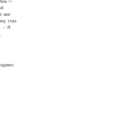
ишь?».
ой
е мог
ижу глаз
. – Я
,
ходимо