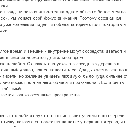
ики.
 он вряд ли останавливается на одном объекте более, чем на
 сек., ум меняет свой фокус внимания. Поэтому осознанная
о уже маленький подвиг и победа, которые стоит повторять и
ами.
гое время и внешне и внутренне могут сосредотачиваться и
ция внимания держится длительное время.
очень любил. Однажды она уехала в соседнюю деревню к
а сильный ураган, пошел навестить ее. Дождь хлестал его по 
й гибели, но желание увидеть любимую, было куда сильнее с
льно посмотрела на него, обняла и произнесла: «Если бы ты 
етлённым!».
тается только осознание пространства.
ы
вов стрельбе из лука, он просил своих учеников по очереди
птичку, которую он поместил на ветке у вершины дерева, и п