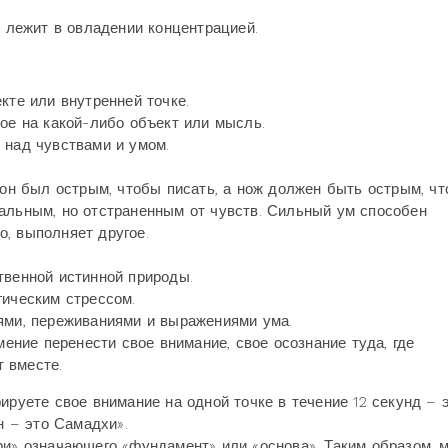
и лежит в овладении концентрацией.
кте или внутренней точке.
ное на какой-либо объект или мысль.
 над чувствами и умом.
 он был острым, чтобы писать, а нож должен быть острым, ч
альным, но отстраненным от чувств. Сильный ум способен
, выполняет другое.
твенной истинной природы.
гическим стрессом.
ями, переживаниями и выражениями ума.
мение перенести свое внимание, свое осознание туда, где
 вместе.
ируете свое внимание на одной точке в течение 12 секунд – 
н – это Самадхи».
ри» означающего «фундамент» или «основа». Таким образом, 