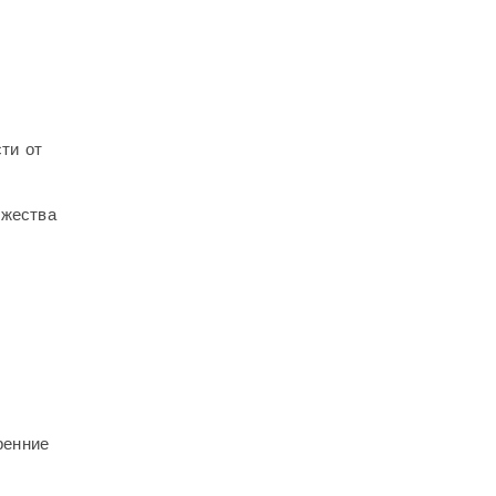
ти от
ожества
ренние