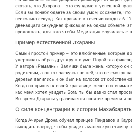
сказать, что Дхарана – это фундамент успешной практ
Если вы понаблюдаете за своим умом, осознаете, что
несколько секунд. Как правило в течении каждых 6-10
двенадцати секундная фиксация на одном объекте, эт
продолжать, для того чтобы Медитация случилась с в
Пример естественной Дхараны
Самый простой пример – это влюбленные, которые дол
удерживать образ друг друга в уме. Порой эта фикса
У автора «Рамаяны» Валмики была жена, которую он 
родителям, а он так заскучал по ней, что не смотря н
деревья валились и он был на волоске от собственно
Когда он пришел к своей красавице-жене, она внимате
как меня хотел увидеть Бога, ты бы давно стал просв
Во время Дхараны утрачивается понятие времени и ос
О силе концентрации в истории Махабхарат
Когда Ачарья Дрона обучал принцев Пандавов и Каура
выходить вперед, чтобы увидеть маленькую глиняную 