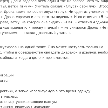
перед, Дрона задавал всем один и тот же вопрос: «что ты вид
тья, ветки, птичку». Учитель сказал: «Опусти свой лук». Втор
у». Дрона также попросил опустить лук. Ни один из учеников н
. Дрона спросил и его: «что ты видишь?» И он ответил: «Я в
рева, ветку, на которой она сидит?». «Нет, – ответил Арджуна
идишь крылья или голову птички?» – не унимался Дрона. «Нет
м учением», – сказал довольный учитель.
окусирован на одной точке. Оно может наступать только на
го, чтобы в совершенстве овладеть дхараной и дхьяной, необ
собности, когда и где они проявляются.
нтрации.
аться.
практики, а также используемую в это время одежду.
 в мыслях.
жнения), успокаивающие ваш ум.
 тишину, практикуя молчание.