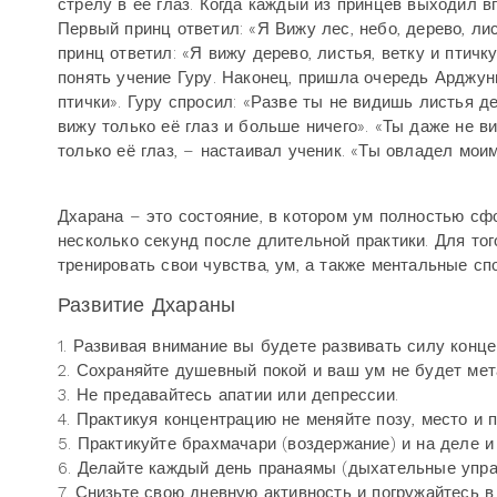
стрелу в её глаз. Когда каждый из принцев выходил в
Первый принц ответил: «Я Вижу лес, небо, дерево, лис
принц ответил: «Я вижу дерево, листья, ветку и птичк
понять учение Гуру. Наконец, пришла очередь Арджуны
птички». Гуру спросил: «Разве ты не видишь листья де
вижу только её глаз и больше ничего». «Ты даже не в
только её глаз, – настаивал ученик. «Ты овладел мои
Дхарана – это состояние, в котором ум полностью сф
несколько секунд после длительной практики. Для то
тренировать свои чувства, ум, а также ментальные спо
Развитие Дхараны
1. Развивая внимание вы будете развивать силу конце
2. Сохраняйте душевный покой и ваш ум не будет мет
3. Не предавайтесь апатии или депрессии.
4. Практикуя концентрацию не меняйте позу, место и 
5. Практикуйте брахмачари (воздержание) и на деле и
6. Делайте каждый день пранаямы (дыхательные упра
7. Снизьте свою дневную активность и погружайтесь в