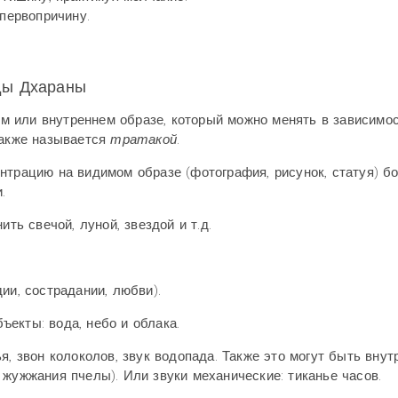
 первопричину.
ды Дхараны
 или внутреннем образе, который можно менять в зависимос
также называется
тратакой
.
нтрацию на видимом образе (фотография, рисунок, статуя) б
.
ть свечой, луной, звездой и т.д.
ии, сострадании, любви).
екты: вода, небо и облака.
я, звон колоколов, звук водопада. Также это могут быть внут
 жужжания пчелы). Или звуки механические: тиканье часов.