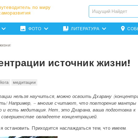
путеводитель по миру
саморазвития
ФОТО
ЛИТЕРАТУРА
СОБ
жизни!
ентрации источник жизни!
йога
медитации
тации нельзя научиться, можно освоить Дхарану (концентра
ать! Например, – многие считают, что повторение мантры
то и есть медитация. Нет, это Дхарана, ваша подготовка к
в совершенстве овладеете концентрацией.
зя остановить. Приходится наслаждаться тем, что имеем.