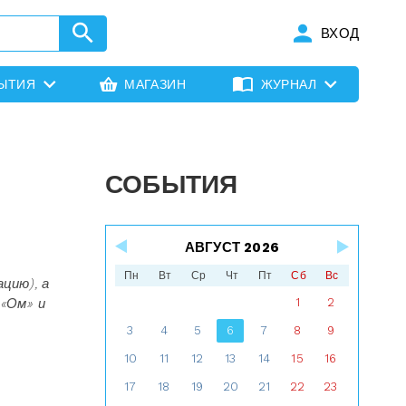
ВХОД
ЫТИЯ
МАГАЗИН
ЖУРНАЛ
СОБЫТИЯ
АВГУСТ 2026
Пн
Вт
Ср
Чт
Пт
Сб
Вс
цию), а
 «Ом» и
1
2
3
4
5
6
7
8
9
10
11
12
13
14
15
16
17
18
19
20
21
22
23