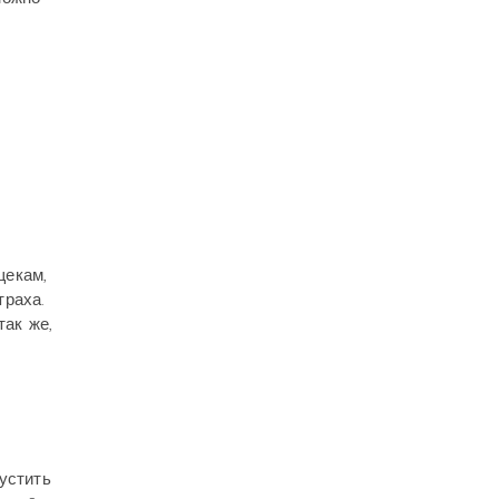
щекам,
траха.
так же,
устить