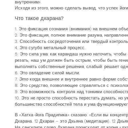
внутренним».
Исходя из этого, можно сделать вывод, что успех йог
Что такое дхарана?
1. Это фиксация сознания (внимания) на внешнем объе
2. Это фиксация, полное внимание разума, направлен
3. Способность сосредоточения или твердый контроль
4. Это сугубо метальный процесс.
5. Это сила ума: как карандаш нужно наточить, чтобы
резать, наш ум должен быть острым, чтобы быть гени
выполнять собственные решения, слабый: решает одно
6. Это овладение силой мысли.
7.
Это
когда внешнее и внутреннее равно форме собс
8. Это средство, позволяющее справляться с психоло
9. Это возможность контроля над тонкими способност
10. Это не просто способность перестать думать, но у
большинство способностей тела и ума функционируют
В «Хатха-йога Прадипика» сказано: «Если вы концентр
Дхарана. 12 Дхаран – это Дхьяна (медитация). 12 Дхья
На санскрите слово Дхарана происходит от корня «дх