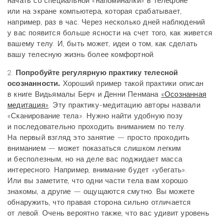
начать со специальной «напоминалки» в телефоне
или на экране компьютера, которая срабатывает,
например, раз в час. Через несколько дней наблюдений
у вас появится больше ясности на счет того, как живется
вашему телу. И, быть может, идеи о том, как сделать
вашу телесную жизнь более комфортной.
2.
Попробуйте регулярную практику телесной
осознанности.
Хороший пример такой практики описан
в книге Видьямалы Берч и Денни Пенмана
«Осознанная
медитация»
. Эту практику-медитацию авторы назвали
«Сканирование тела». Нужно найти удобную позу
и последовательно проходить вниманием по телу.
На первый взгляд это занятие — просто проходить
вниманием — может показаться слишком легким
и бесполезным, но на деле вас поджидает масса
интересного. Например, внимание будет «убегать».
Или вы заметите, что одни части тела вам хорошо
знакомы, а другие — ощущаются смутно. Вы можете
обнаружить, что правая сторона сильно отличается
от левой. Очень вероятно также, что вас удивит уровень