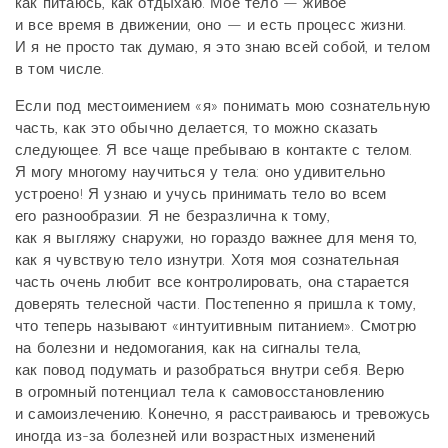
как питаюсь, как отдыхаю. Мое тело — живое
и все время в движении, оно — и есть процесс жизни.
И я не просто так думаю, я это знаю всей собой, и телом
в том числе.
Если под местоимением «я» понимать мою сознательную
часть, как это обычно делается, то можно сказать
следующее. Я все чаще пребываю в контакте с телом.
Я могу многому научиться у тела: оно удивительно
устроено! Я узнаю и учусь принимать тело во всем
его разнообразии. Я не безразлична к тому,
как я выгляжу снаружи, но гораздо важнее для меня то,
как я чувствую тело изнутри. Хотя моя сознательная
часть очень любит все контролировать, она старается
доверять телесной части. Постепенно я пришла к тому,
что теперь называют «интуитивным питанием». Смотрю
на болезни и недомогания, как на сигналы тела,
как повод подумать и разобраться внутри себя. Верю
в огромный потенциал тела к самовосстановлению
и самоизлечению. Конечно, я расстраиваюсь и тревожусь
иногда из-за болезней или возрастных изменений