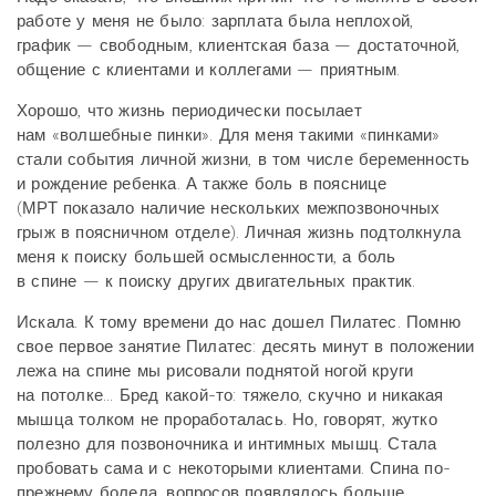
работе у меня не было: зарплата была неплохой,
график — свободным, клиентская база — достаточной,
общение с клиентами и коллегами — приятным.
Хорошо, что жизнь периодически посылает
нам «волшебные пинки». Для меня такими «пинками»
стали события личной жизни, в том числе беременность
и рождение ребенка. А также боль в пояснице
(МРТ показало наличие нескольких межпозвоночных
грыж в поясничном отделе). Личная жизнь подтолкнула
меня к поиску большей осмысленности, а боль
в спине — к поиску других двигательных практик.
Искала. К тому времени до нас дошел Пилатес. Помню
свое первое занятие Пилатес: десять минут в положении
лежа на спине мы рисовали поднятой ногой круги
на потолке... Бред какой-то: тяжело, скучно и никакая
мышца толком не проработалась. Но, говорят, жутко
полезно для позвоночника и интимных мышц. Стала
пробовать сама и с некоторыми клиентами. Спина по-
прежнему болела, вопросов появлялось больше,