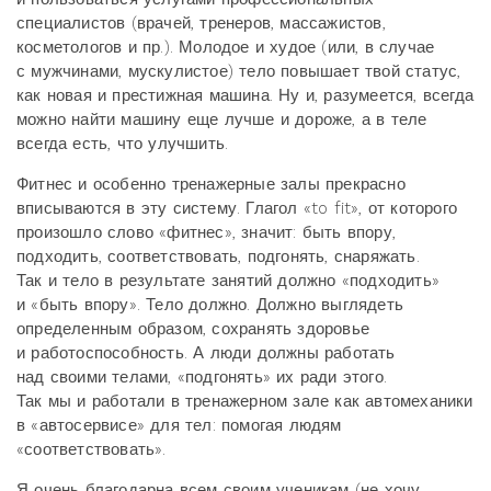
специалистов (врачей, тренеров, массажистов,
косметологов и пр.). Молодое и худое (или, в случае
с мужчинами, мускулистое) тело повышает твой статус,
как новая и престижная машина. Ну и, разумеется, всегда
можно найти машину еще лучше и дороже, а в теле
всегда есть, что улучшить.
Фитнес и особенно тренажерные залы прекрасно
вписываются в эту систему. Глагол «to fit», от которого
произошло слово «фитнес», значит: быть впору,
подходить, соответствовать, подгонять, снаряжать.
Так и тело в результате занятий должно «подходить»
и «быть впору». Тело должно. Должно выглядеть
определенным образом, сохранять здоровье
и работоспособность. А люди должны работать
над своими телами, «подгонять» их ради этого.
Так мы и работали в тренажерном зале как автомеханики
в «автосервисе» для тел: помогая людям
«соответствовать».
Я очень благодарна всем своим ученикам (не хочу