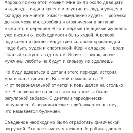
Хорошо помню этот момент. Мне было около двадцати
и однажды, сидя в кресле и опустив взгляд, я увидела
складку на животе. Ужас! Немедленно худеть! Пробежки
до изнеможения, аэробика и ограничения в питании...
Было это в середине 90-х и первые глянцевые журналы
уже писали о необходимости быть худой. А вскоре
подоспела и фитнес-индустрия со своей пропагандой.
Надо быть худой и спортивной! Жир и сладкое — враги!
Полный контроль над телом! Иначе — никак, иначе
мужчины любить не будут и карьеру не сделаешь.
Не буду вдаваться в детали этого периода: история
моя вполне типичная. Вес мой снижался на 15
кг от первоначальной отметки и повышался на столько
же. Взвешивание на весах и игры в диеты были
регулярной забавой. С диетами периодически
получалось. А периодически я приближалась к тому,
что называется булимией.
Съеденное необходимо было отработать физической
нагрузкой. Эта часть меня увлекала. Аэробика давала