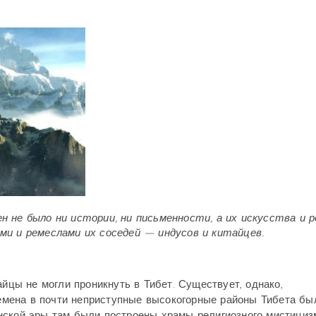
н не было ни истории, ни письменности, а их искусства и 
ми и ремеслами их соседей — индусов и китайцев.
айцы не могли проникнуть в Тибет. Существует, однако,
времена в почти неприступные высокогорные районы Тибета бы
нской эры там были построены храмы религиозного мистициз