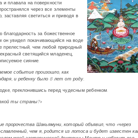
ба и плавала на поверхности
спространялся через все элементы
, заставляя светиться и приводя в
ю благодарность за божественное
ам он увидел покачивающийся на воде
ее прелестный, чем любой природный
рекрасный светящийся младенец,
описуемое сияние.
емое событие произошло, как
даря, и ребенку было 8 лет от роду.
лодке, преклонившись перед чудесным ребенком.
какой ты страны?»
ие пророчества Шакьямуни, который объявил, что «через
славленный, чем я, родится из лотоса и будет известен ка