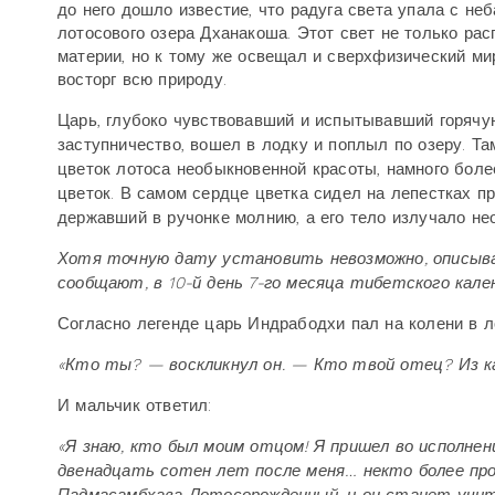
до него дошло известие, что радуга света упала с не
лотосового озера Дханакоша. Этот свет не только ра
материи, но к тому же освещал и сверхфизический мир
восторг всю природу.
Царь, глубоко чувствовавший и испытывавший горячу
заступничество, вошел в лодку и поплыл по озеру. Т
цветок лотоса необыкновенной красоты, намного бол
цветок. В самом сердце цветка сидел на лепестках п
державший в ручонке молнию, а его тело излучало не
Хотя точную дату установить невозможно, описыва
сообщают, в 10-й день 7-го месяца тибетского кален
Согласно легенде царь Индрабодхи пал на колени в 
«Кто ты? — воскликнул он. — Кто твой отец? Из 
И мальчик ответил:
«Я знаю, кто был моим отцом! Я пришел во исполнен
двенадцать сотен лет после меня… некто более про