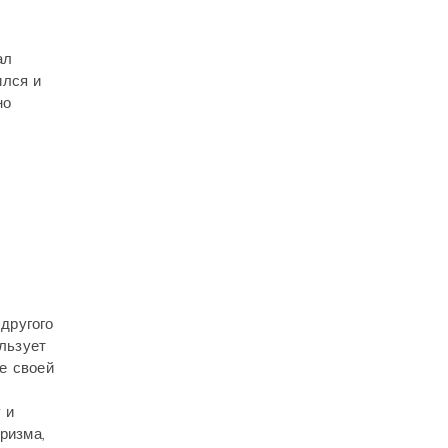
ал
ился и
но
 другого
ользует
е своей
 и
ризма,