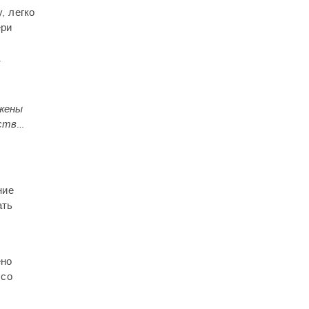
, легко
ери
.
 жены
сств…
ние
ать
ено
 со