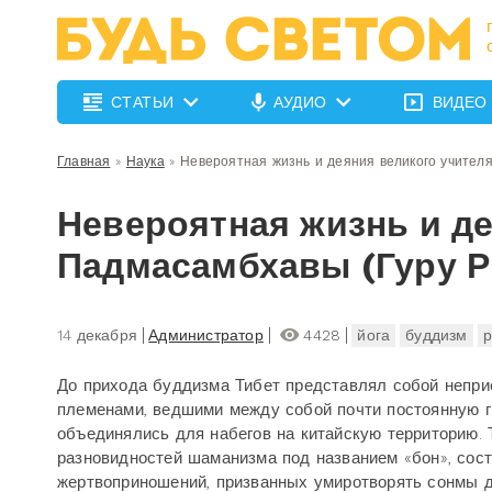
СТАТЬИ
АУДИО
ВИДЕО
Главная
»
Наука
»
Невероятная жизнь и деяния великого учител
Невероятная жизнь и де
Падмасамбхавы (Гуру Р
14 декабря
Администратор
4428
йога
буддизм
р
До прихода буддизма Тибет представлял собой непри
племенами, ведшими между собой почти постоянную г
объединялись для набегов на китайскую территорию. 
разновидностей шаманизма под названием «бон», сос
жертвоприношений, призванных умиротворять сонмы д