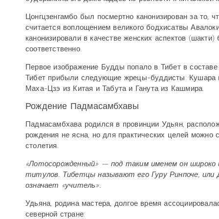
Цонгцзенгамбо был посмертно канонизирован за то, чт
считается воплощением великого бодхисатвы Авалоки
канонизировали в качестве женских аспектов (шакти)
соответственно.
Первое изображение Будды попало в Тибет в составе
Тибет прибыли следующие жрецы-буддисты: Кушара и
Маха-Цзэ из Китая и Табута и Ганута из Кашмира.
Рождение Падмасамбхавы
Падмасамбхава родился в провинции Удьян, располож
рождения не ясна, но для практических целей можно с
столетия.
«Лотосорожденный» — под таким именем он широко 
титулов. Тибетцы называют его Гуру Ринпоче, или 
означает «учитель».
Удьяна, родина мастера, долгое время ассоциировала
северной стране: