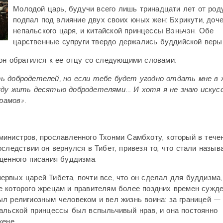
Молодой царь, будучи всего лишь тринадцати лет от роду
подпал под влияние двух своих юных жен: Бхрикути, доч
непальского царя, и китайской принцессы Вэньчэн. Обе
царственные супруги твердо держались буддийской веры
он обратился к ее отцу со следующими словами:
ть добродетелей, но если тебе будет угодно отдать мне в
буду жить десятью добродетелями… И хотя я не знаю иску
рамов».
министров, прославленного Тхонми Самбхоту, который в тече
следствии он вернулся в Тибет, привезя то, что стали назыв
щенного писания буддизма.
рвых царей Тибета, почти все, что он сделал для буддизма,
е которого жрецам и правителям более поздних времен сужд
л религиозным человеком и вел жизнь воина: за границей —
пальской принцессы был вспыльчивый нрав, и она постоянно
жене.