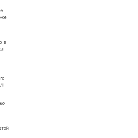
не
оже
о в
ан
го
III
ко
этой