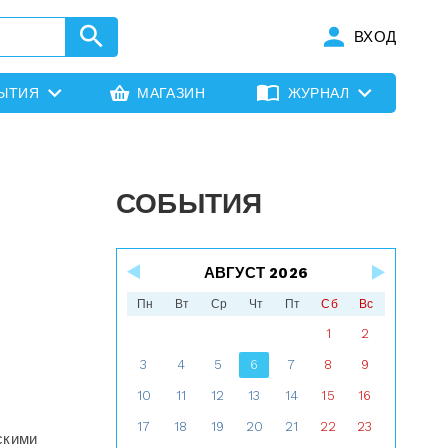
ВХОД
ЫТИЯ
МАГАЗИН
ЖУРНАЛ
СОБЫТИЯ
АВГУСТ 2026
Пн
Вт
Ср
Чт
Пт
Сб
Вс
1
2
3
4
5
6
7
8
9
10
11
12
13
14
15
16
17
18
19
20
21
22
23
скими