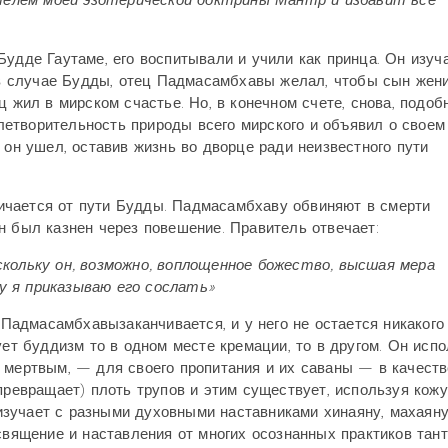
елем моей эзотерической доктрины Мантр и избавит все
Будде Гаутаме, его воспитывали и учили как принца. Он изуч
к в случае Будды, отец Падмасамбхавы желал, чтобы сын жен
ц жил в мирском счастье. Но, в конечном счете, снова, подоб
етворительность природы всего мирского и объявил о своем
 он ушел, оставив жизнь во дворце ради неизвестного пути
ичается от пути Будды. Падмасамбхаву обвиняют в смерти
н был казнен через повешение. Правитель отвечает:
скольку он, возможно, воплощенное божество, высшая мера
у я приказываю его сослать»
 Падмасамбхавызаканчивается, и у него не остается никакого
ует буддизм то в одном месте кремации, то в другом. Он исп
 мертвым, — для своего пропитания и их саваны — в качеств
превращает) плоть трупов и этим существует, используя кожу
зучает с разными духовными наставниками хинаяну, махаяну
священие и наставления от многих осознанных практиков тант