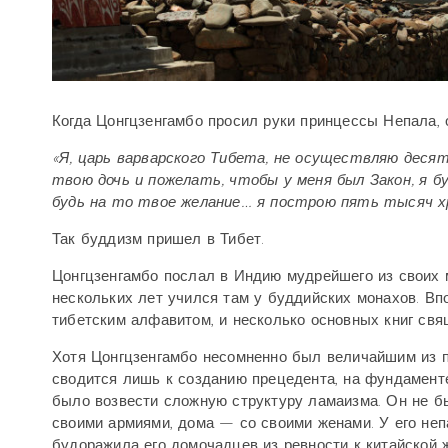
Когда Цонгцзенгамбо просил руки принцессы Непала, 
«Я, царь варварского Тибета, не осуществляю деся
твою дочь и пожелать, чтобы у меня был Закон, я 
будь на то твое желание… я построю пять тысяч х
Так буддизм пришел в Тибет.
Цонгцзенгамбо послал в Индию мудрейшего из своих 
нескольких лет учился там у буддийских монахов. Впо
тибетским алфавитом, и несколько основных книг свя
Хотя Цонгцзенгамбо несомненно был величайшим из пе
сводится лишь к созданию прецедента, на фундамент
было возвести сложную структуру ламаизма. Он не бы
своими армиями, дома — со своими женами. У его не
будоражила его домочадцев из ревности к китайской 