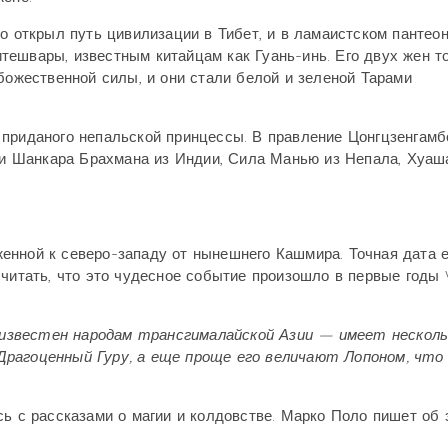
о открыл путь цивилизации в Тибет, и в ламаистском пантео
тешвары, известным китайцам как Гуань-инь. Его двух жен т
 божественной силы, и они стали белой и зеленой Тарами
 приданого непальской принцессы. В правление Цонгцзенгамб
 Шанкара Брахмана из Индии, Сила Манью из Непала, Хуаш
енной к северо-западу от нынешнего Кашмира. Точная дата е
читать, что это чудесное событие произошло в первые годы V
известен народам трансгималайской Азии — имеет несколь
Драгоценный Гуру, а еще проще его величают Лопоном, что
сь с рассказами о магии и колдовстве. Марко Поло пишет об 