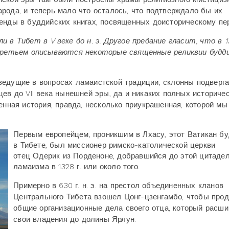
рода, и теперь мало что осталось, что подтверждало бы их
енды в буддийских книгах, посвященных доисторическому пе
 в Тибет в V веке до н. э. Другое предание гласит, что в 13
в третьем описываются некоторые священные реликвии будд
ведущие в вопросах ламаистской традиции, склонны подверга
ев до VII века нынешней эры, да и никаких полных историче
енная история, правда, несколько приукрашенная, которой мы
Первым европейцем, проникшим в Лхасу, этот Ватикан б
в Тибете, был миссионер римско-католической церкви
отец Одерик из Порденоне, добравшийся до этой цитаде
ламаизма в 1328 г. или около того.
Примерно в 630 г. н. э. на престол объединенных кланов
Центрального Тибета взошел Цонг-цзенгамбо, чтобы про
общие организационные дела своего отца, который расш
свои владения до долины Ярлун.