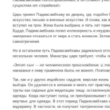
Падмасамбхава Лотосорожденный, и он станет учит
существа от страданий».
Царь привел Падмасамбхаву во дворец, где, подобно 
искусство, письмо и военные искусства. И снова, ка
вступил на трон. Жена была выбрана, и пять лет прин
Будде, Падмасамбхава понял иллюзорность и неудовл
намерении отказаться от мира и стать монахом. Затем
самоотречения.
Но в остальном путь Падмасамбхавы радикально отл
нескольких человек. Министры царя требуют, чтобы о
«Этот сын — не человеческого происхождения, и, по
наказания к нему применена быть не может. Поэтом
Так, как и у других индийских
сиддхов
, мирская жизнь
выбора. Он удаляется в изгнание и много лет практик
трупы как сиденья для медитации, пищу, оставленную
одежды. Когда наступает голод, он преобразовывает (
мертвых для одежды. В этот период Падмасамбхава и
ваджраяну. В частности, он получает тантрическое по