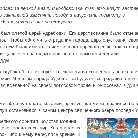
области черной магии и колдовства, так что могут заста
ю заклинаний изменять погоду и напускать темноту и
дя их, никто в них не поверит».
ы был слепой царьИндрабодхи. Его царствование было отмеч
лод. Чтобы облегчить страдания народа, царь опустошил сво
астьем была смерть единственного царского сына, так что ца
мя царь и его народ молили богов о помощи и делали
удды.
 глубоко было их горе, что их молитва вознеслась через все 
бхой
. Молитвы народа Удьяны возбудили сострадание в вечн
д вселенной на своем лотосовом троне, и он осознал в душе
Амитабхи луч света, который, пронзив все миры, пролился на
луч остановился в самом центре священного озера посреди 
еликого события. Золотая молния
 свет залил весь мир. Когда видение
сь, ибо к нему вернулось зрение, и