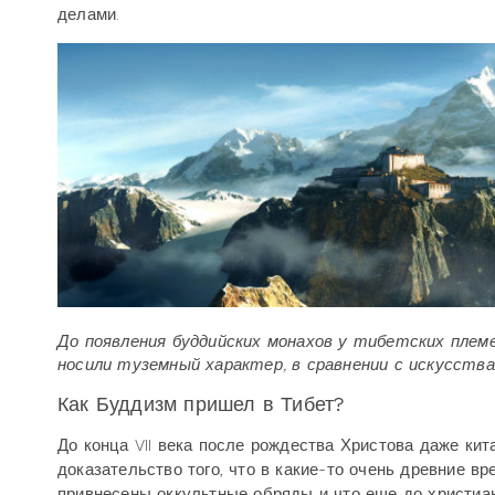
делами.
До появления буддийских монахов у тибетских племе
носили туземный характер, в сравнении с искусства
Как Буддизм пришел в Тибет?
До конца VII века после рождества Христова даже кит
доказательство того, что в какие-то очень древние 
привнесены оккультные обряды и что еще до христиа