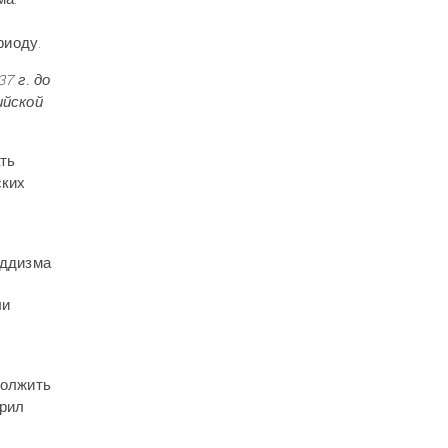
риоду.
7 г. до
ийской
ть
ских
уддизма
ли
должить
ирил