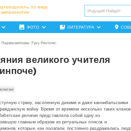
путеводитель по миру
саморазвития
ФОТО
ЛИТЕРАТУРА
СОБ
я Падмасамбхавы (Гуру Ринпоче)
яния великого учителя
инпоче)
елигии
ступную страну, населенную дикими и даже каннибальскими
ражданскую войну. Время от времени несколько таких кланов
Тибетская религия представляла собой одну из
тоявшую главным образом из ритуальных плясок и
емонов, которые, как полагали, постоянно раздражались люд