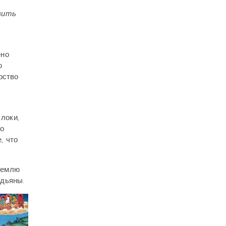
вить
ено
ю
рство
локи,
о
, что
 землю
Удьяны.