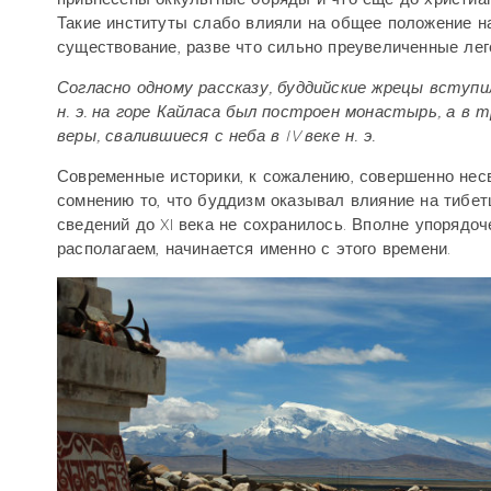
Такие институты слабо влияли на общее положение на
существование, разве что сильно преувеличенные лег
Согласно одному рассказу, буддийские жрецы вступили
н. э. на горе Кайласа был построен монастырь, а 
веры, свалившиеся с неба в IV веке н. э.
Современные историки, к сожалению, совершенно нес
сомнению то, что буддизм оказывал влияние на тибетц
сведений до XI века не сохранилось. Вполне упорядоч
располагаем, начинается именно с этого времени.