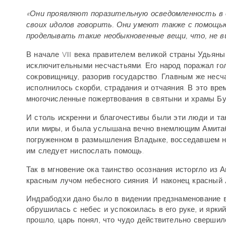
«Они проявляют поразительную осведомленность в 
своих идолов говорить. Они умеют также с помощь
проделывать такие необыкновенные вещи, что, не ви
В начале VIII века правителем великой страны Удьян
исключительными несчастьями. Его народ поражал го
сокровищницу, разорив государство. Главным же несч
исполнилось скорби, страдания и отчаяния. В это вре
многочисленные пожертвования в святыни и храмы Б
И столь искренни и благочестивы были эти люди и так
или миры, и была услышана вечно внемлющим
Амита
погруженном в размышления Владыке, восседавшем на
им следует ниспослать помощь.
Так в мгновение ока таинство осознания исторгло из 
красным лучом небесного сияния. И наконец красный 
Индрабодхи дано было в видении предзнаменование в
обрушилась с небес и успокоилась в его руке, и яркий
прошло, царь понял, что чудо действительно свершило