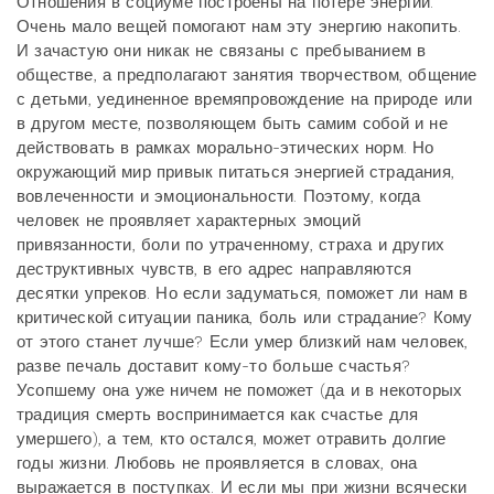
Отношения в социуме построены на потере энергии.
Очень мало вещей помогают нам эту энергию накопить.
И зачастую они никак не связаны с пребыванием в
обществе, а предполагают занятия творчеством, общение
с детьми, уединенное времяпровождение на природе или
в другом месте, позволяющем быть самим собой и не
действовать в рамках морально-этических норм. Но
окружающий мир привык питаться энергией страдания,
вовлеченности и эмоциональности. Поэтому, когда
человек не проявляет характерных эмоций
привязанности, боли по утраченному, страха и других
деструктивных чувств, в его адрес направляются
десятки упреков. Но если задуматься, поможет ли нам в
критической ситуации паника, боль или страдание? Кому
от этого станет лучше? Если умер близкий нам человек,
разве печаль доставит кому-то больше счастья?
Усопшему она уже ничем не поможет (да и в некоторых
традиция смерть воспринимается как счастье для
умершего), а тем, кто остался, может отравить долгие
годы жизни. Любовь не проявляется в словах, она
выражается в поступках. И если мы при жизни всячески