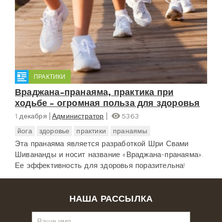
ПРАКТИКИ
Враджана-пранаяма, практика при
ходьбе - огромная польза для здоровья
1 декабря
Администратор
5363
йога
здоровье
практики
пранаямы
Эта пранаяма является разработкой Шри Свами
Шивананды и носит название «Враджана-пранаяма».
Ее эффективность для здоровья поразительна!
НАША РАССЫЛКА