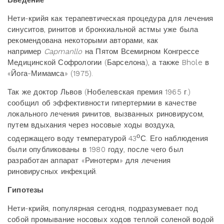
Введение
Нети-крийя как терапевтическая процедура для лечения
синуситов, ринитов и бронхиальной астмы уже была
рекомендована некоторыми авторами, как
например
Capmanllo
на Пятом Всемирном Конгрессе
Медицинской Софрологии (Барселона), а также Bhole в
«Йога-Мимамса» (1975).
Так же доктор Львов (Нобелевская премия 1965 г.)
сообщил об эффективности гипертермии в качестве
локального лечения ринитов, вызванных риновирусом,
путем вдыхания через носовые ходы воздуха,
о
содержащего воду температурой 43
С. Его наблюдения
были опубликованы в 1980 году, после чего был
разработан аппарат «Ринотерм» для лечения
риновирусных инфекций.
Гипотезы
Нети-крийя, популярная сегодня, подразумевает под
собой промывание носовых ходов теплой соленой водой