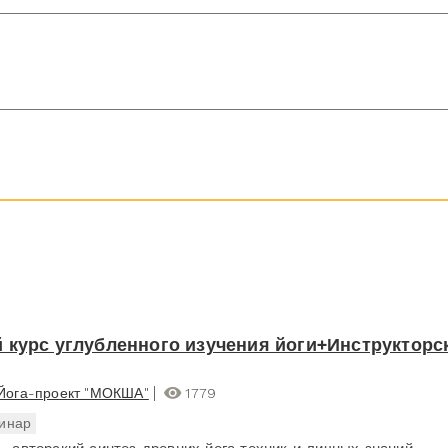
 курс углубленного изучения йоги+Инструкторс
Йога-проект "МОКША"
1779
инар