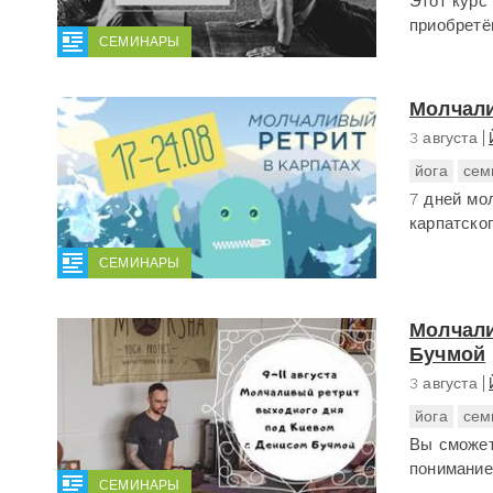
Этот курс 
приобретё
СЕМИНАРЫ
Молчали
3 августа
йога
сем
7 дней мо
карпатског
СЕМИНАРЫ
Молчали
Бучмой
3 августа
йога
сем
Вы сможет
понимание 
СЕМИНАРЫ