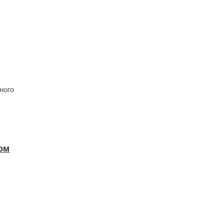
ного
ом