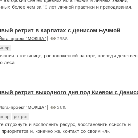
- авторский синтез древних йога техник и личных знаний,
нных более чем за 10 лет личной практики и преподавания.
вый ретрит в Карпатах с Денисом Бучмой
Йога-проект "МОКША"
2588
инар
лчания в гостинице, расположенной на горе, посреди девствен
о леса!
вый ретрит выходного дня под Киевом с Денис
Йога-проект "МОКША"
2615
инар
ретрит
е отдохнуть и восполнить ресурс, восстановить ясность и
приоритетов и, конечно же, контакт со своим «я».