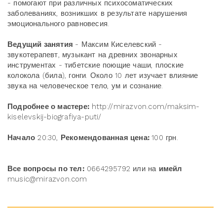
- помогают при различных психосоматических
заболеваниях, возникших в результате нарушения
эмоционального равновесия.
Ведущий занятия
- Максим Киселевский -
звукотерапевт, музыкант на древних звонарных
инструментах - тибетские поющие чаши, плоские
колокола (била), гонги. Около 10 лет изучает влияние
звука на человеческое тело, ум и сознание.
Подробнее о мастере:
http://mirazvon.com/maksim-
kiselevskij-biografiya-puti/
Начало
20:30,
Рекомендованная цена:
100 грн.
Все вопросы по тел:
0664295792 или на
имейл
music@mirazvon.com