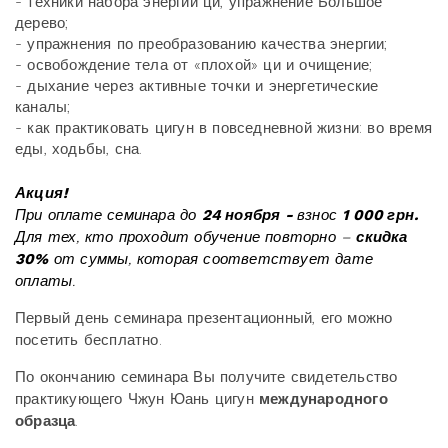
- техники набора энергии ци, упражнение Большое
дерево;
- упражнения по преобразованию качества энергии;
- освобождение тела от «плохой» ци и очищение;
- дыхание через активные точки и энергетические
каналы;
- как практиковать цигун в повседневной жизни: во время
еды, ходьбы, сна.
Акция!
При оплате семинара до
24 ноября -
взнос
1 000 грн.
Для тех, кто проходит обучение повторно –
скидка
30%
от суммы, которая соответствует дате
оплаты.
Первый день семинара презентационный, его можно
посетить бесплатно.
По окончанию семинара Вы получите свидетельство
практикующего Чжун Юань цигун
международного
образца
.