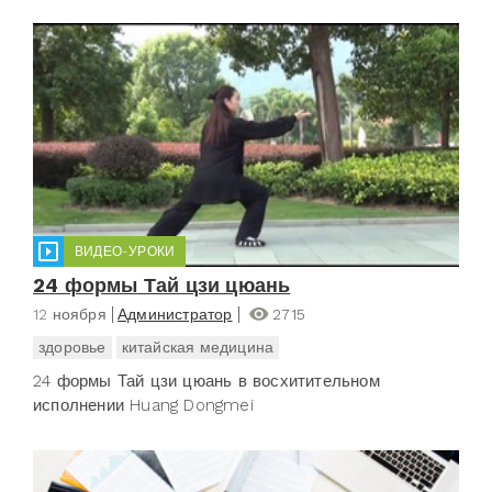
ВИДЕО-УРОКИ
24 формы Тай цзи цюань
12 ноября
Администратор
2715
здоровье
китайская медицина
24 формы Тай цзи цюань в восхитительном
исполнении Huang Dongmei