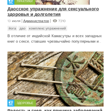
ПРАКТИКИ
Даосское упражнение для сексуального
здоровья и долголетия
13 июля
Администратор
7210
йога
дао
комплекс упражнений
В отличие от индийской Камасутры и всех западных
книг о сексе, ставших чрезвычайно популярными и...
ЗДОРОВЬЕ
Радость и гнев, как причина заболеваний