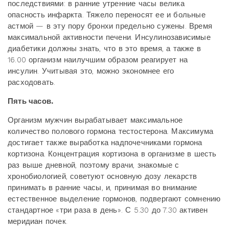
последствиями: в ранние утренние часы велика
опасность инфаркта. Тяжело переносят ее и больные
астмой — в эту пору бронхи предельно сужены. Время
максимальной активности печени. Инсулинозависимые
диабетики должны знать, что в это время, а также в
16.00 организм наилучшим образом реагирует на
инсулин. Учитывая это, можно экономнее его
расходовать.
Пять часов.
Организм мужчин вырабатывает максимальное
количество полового гормона тестостерона. Максимума
достигает также выработка надпочечниками гормона
кортизона. Концентрация кортизона в организме в шесть
раз выше дневной, поэтому врачи, знакомые с
хронобиологией, советуют основную дозу лекарств
принимать в ранние часы, и, принимая во внимание
естественное выделение гормонов, подвергают сомнению
стандартное «три раза в день». С 5.30 до 7.30 активен
меридиан почек.