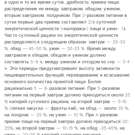
в одно и то же время суток, дробность приема пищи,
распределение ее между завтраком, обедом, ужином,
вторым завтраком, полдником. При 3-разовом питании в
сутки первые два приема составляют 2/з суточной
энергетической ценности («калоража») пищи и ужин- '/з.
Часто суточный рацион по энергетической ценности
распределяется следующим образом: завтрак — 25-30
%, обед — 45-50 %, ужин — 20-25 %. Время между
завтраком и обедом, обедом и ужином должно
составлять 5-6 ч, между ужином и отходом ко сну — 3-4
ч. Эти периоды предусматривают высоту активности
пищеварительных функций, переваривание и всасывание
основного количества принятой пищи. Более
рационально 5 — 6-разовое питание. При 5-разовом
питании на первый завтрак должно приходиться около 25
% калорий суточного рациона, на второй завтрак — 5-10
% (легкая закуска — фрукты,чай), на обед — около 35 %,
на полдник — 25 %, на ужин — 10 %. При 4-разовом
приеме пищи на первый завтрак должно приходиться 20-
25%, на второй завтрак — 10-15 %, на обед -35-45%, на
ужин — 20-25 % калорий суточного рациона.