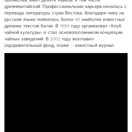
Бронислав знает девять языков, в том числе
древнекитайский. Профессиональная карьера началась с
перевода литературы стран Востока, благодаря чему на
русском языке появилось более 40 наиболее известных
древних текстов Китая. В 1996 году организовал «Клуб
чайной культуры» и стал основоположником концепции
чайных заведений. В 2002 году возглавил
оздоровительный фонд, позже – известный журнал.