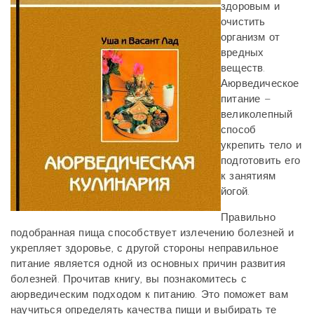
здоровым и
очистить
организм от
вредных
веществ.
Аюрведическое
питание –
великолепный
способ
укрепить тело и
подготовить его
к занятиям
йогой.
Правильно
подобранная пища способствует излечению болезней и
укрепляет здоровье, с другой стороны неправильное
питание является одной из основных причин развития
болезней. Прочитав книгу, вы познакомитесь с
аюрведическим подходом к питанию. Это поможет вам
научиться определять качества пищи и выбирать те