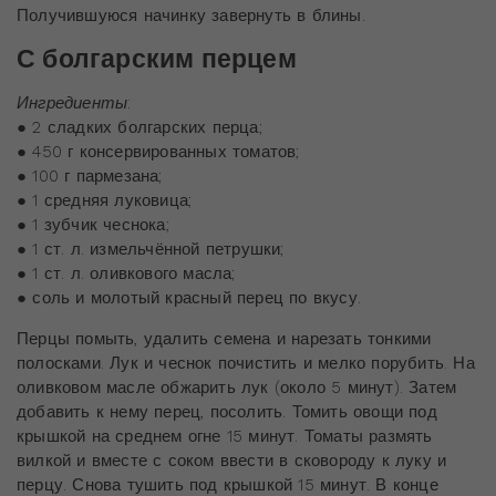
Получившуюся начинку завернуть в блины.
С болгарским перцем
Ингредиенты
:
● 2 сладких болгарских перца;
● 450 г консервированных томатов;
● 100 г пармезана;
● 1 средняя луковица;
● 1 зубчик чеснока;
● 1 ст. л. измельчённой петрушки;
● 1 ст. л. оливкового масла;
● соль и молотый красный перец по вкусу.
Перцы помыть, удалить семена и нарезать тонкими
полосками. Лук и чеснок почистить и мелко порубить. На
оливковом масле обжарить лук (около 5 минут). Затем
добавить к нему перец, посолить. Томить овощи под
крышкой на среднем огне 15 минут. Томаты размять
вилкой и вместе с соком ввести в сковороду к луку и
перцу. Снова тушить под крышкой 15 минут. В конце