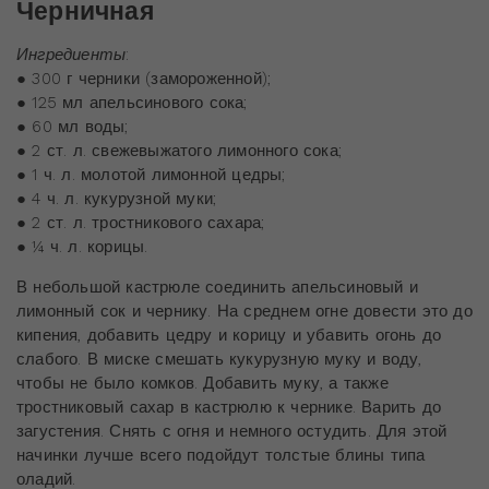
Черничная
Ингредиенты
:
● 300 г черники (замороженной);
● 125 мл апельсинового сока;
● 60 мл воды;
● 2 ст. л. свежевыжатого лимонного сока;
● 1 ч. л. молотой лимонной цедры;
● 4 ч. л. кукурузной муки;
● 2 ст. л. тростникового сахара;
● ¼ ч. л. корицы.
В небольшой кастрюле соединить апельсиновый и
лимонный сок и чернику. На среднем огне довести это до
кипения, добавить цедру и корицу и убавить огонь до
слабого. В миске смешать кукурузную муку и воду,
чтобы не было комков. Добавить муку, а также
тростниковый сахар в кастрюлю к чернике. Варить до
загустения. Снять с огня и немного остудить. Для этой
начинки лучше всего подойдут толстые блины типа
оладий.