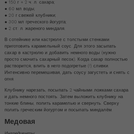
● 150 г + 2 ч. л. сахара;
● 60 мл воды;
● 20 г свежей клубники;
● 300 мл греческого йогурта;
● 2 ст. л. жареного миндаля.
В сотейнике или кастрюле с толстыми стенками
приготовить карамельный соус. Для этого засыпать
сахар в кастрюлю и добавить немного воды (нужно
просто смочить сахарный песок). Когда сахар полностью
растворится, влить в него подогретые (!) сливки.
Интенсивно перемешивая, дать соусу загустеть и снять с
огня.
Клубнику нарезать, посыпать 2 чайными ложками сахара
и дать немного постоять. Затем выложить клубнику на
тонкие блины, полить карамелью и свернуть. Сверху
полить греческим йогуртом и посыпать миндалём.
Медовая
Ингредиенты
: