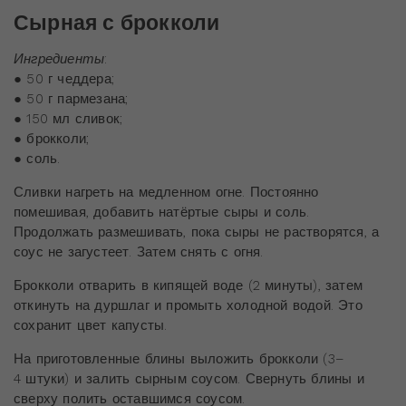
Сырная с брокколи
Ингредиенты
:
● 50 г чеддера;
● 50 г пармезана;
● 150 мл сливок;
● брокколи;
● соль.
Сливки нагреть на медленном огне. Постоянно
помешивая, добавить натёртые сыры и соль.
Продолжать размешивать, пока сыры не растворятся, а
соус не загустеет. Затем снять с огня.
Брокколи отварить в кипящей воде (2 минуты), затем
откинуть на дуршлаг и промыть холодной водой. Это
сохранит цвет капусты.
На приготовленные блины выложить брокколи (3–
4 штуки) и залить сырным соусом. Свернуть блины и
сверху полить оставшимся соусом.