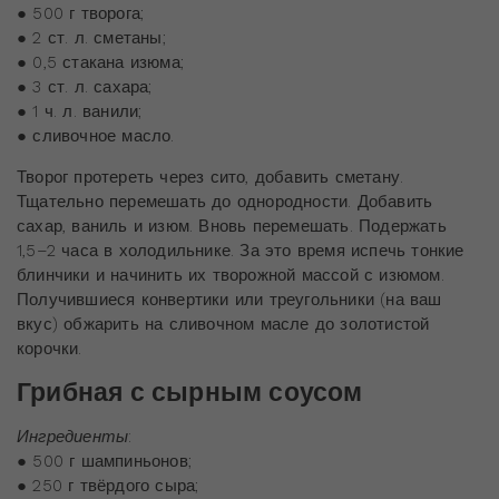
● 500 г творога;
● 2 ст. л. сметаны;
● 0,5 стакана изюма;
● 3 ст. л. сахара;
● 1 ч. л. ванили;
● сливочное масло.
Творог протереть через сито, добавить сметану.
Тщательно перемешать до однородности. Добавить
сахар, ваниль и изюм. Вновь перемешать. Подержать
1,5–2 часа в холодильнике. За это время испечь тонкие
блинчики и начинить их творожной массой с изюмом.
Получившиеся конвертики или треугольники (на ваш
вкус) обжарить на сливочном масле до золотистой
корочки.
Грибная с сырным соусом
Ингредиенты
:
● 500 г шампиньонов;
● 250 г твёрдого сыра;