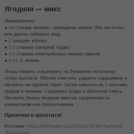
Ягодная — микс
Ингредиенты
:
● по стакану малины, смородины, вишни (без косточек)
или других любимых ягод;
● 2 средних яблока;
● 0,5 стакана сахарной пудры;
● 0,5 стакана измельчённых грецких орехов;
● 4 ст. л. изюма.
Ягоды помыть и выложить на бумажное полотенце,
чтобы высохли. Яблоки очистить, удалить сердцевину и
натереть на крупной тёрке. Затем смешать их с орехами,
пудрой и изюмом. Соединить ягоды и яблочную смесь.
Начинять блины ягодным миксом, сворачивая их
конвертиком или треугольником.
Приятного аппетита!
Источник: https://lifehacker.ru/2015/02/15/30-nachinok-
dlya-blinov/