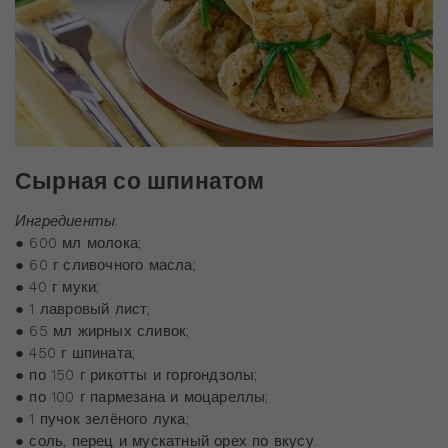
Сырная со шпинатом
Ингредиенты
:
● 600 мл молока;
● 60 г сливочного масла;
● 40 г муки;
● 1 лавровый лист;
● 65 мл жирных сливок;
● 450 г шпината;
● по 150 г рикотты и горгондзолы;
● по 100 г пармезана и моцареллы;
● 1 пучок зелёного лука;
● соль, перец и мускатный орех по вкусу.