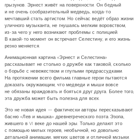
грызунов. Эрнест живёт на поверхности. Он бедный
и не очень сообразительный медведь, когда-то
мечтавший стать артистом. Но сейчас ведёт образ жизни
уличного музыканта, не гнушаясь мелким воровством,
из-за чего у него возникают проблемы с полицией.
В какой-то момент он встречает Селестину, и его жизнь
резко меняется.
Анимационная картина «Эрнест и Селестина»
рассказывает не столько о дружбе как таковой, сколько
о борьбе с невежеством и глупыми предрассудками.
На протяжении всего фильма главные герои пытаются
доказать окружающим, что медведи и мыши вовсе
не обязаны враждовать и бояться друг друга. Более того,
эта дружба может быть полезна для всех.
Это не новая идея — фактически авторы пересказывают
басню «Лев и мышка» древнегреческого поэта Эзопа,
жившего в VI веке до нашей эры. Только делают это
с помощью милых героев, необычной, но довольно
детальной анимации, мягких цветов и отличной музыки.