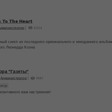
 To The Heart
Администратор
2034
ый сингл из последнего оригинального и неизданного альбо
ого Леонарда Коэна.
ра "Газеты"
Администратор
1861
юмор
озитивного вам настроения!!