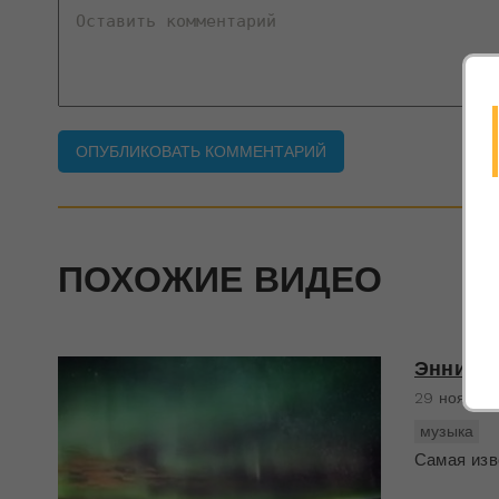
ПОХОЖИЕ ВИДЕО
Эннио М
29 ноября
музыка
Самая изв