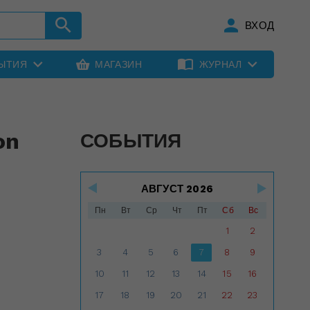
ВХОД
ЫТИЯ
МАГАЗИН
ЖУРНАЛ
on
СОБЫТИЯ
АВГУСТ 2026
Пн
Вт
Ср
Чт
Пт
Сб
Вс
1
2
3
4
5
6
7
8
9
10
11
12
13
14
15
16
17
18
19
20
21
22
23