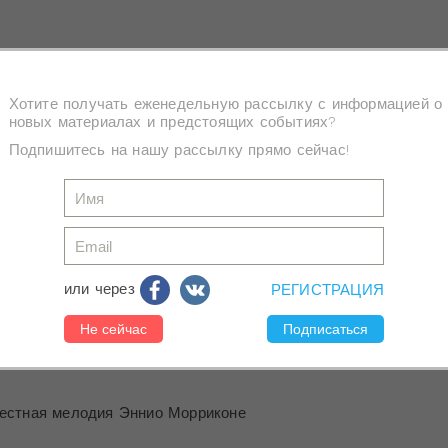
Хотите получать еженедельную рассылку с информацией о
новых материалах и предстоящих событиях?
Подпишитесь на нашу рассылку прямо сейчас!
или через
РЕГИСТРАЦИЯ
орриконе - Ветер плачь
Администратор
3730
естная мелодия Эннио Морриконе