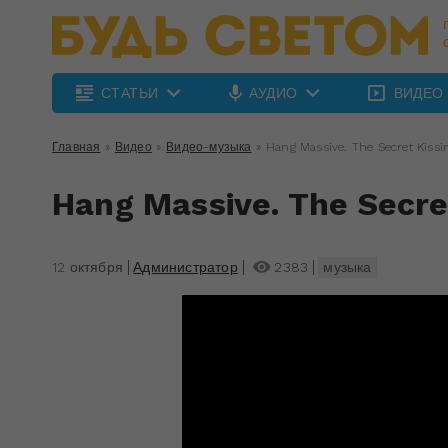
СТАТЬИ
АУДИО
ВИДЕО
Главная
»
Видео
»
Видео-музыка
»
Hang Massive. The Secret Kiss
Hang Massive. The Secre
12 октября
Администратор
2383
музыка