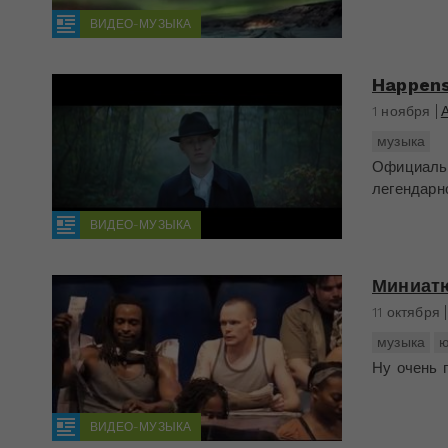
ВИДЕО-МУЗЫКА
Happens
1 ноября
музыка
Официальн
легендарн
ВИДЕО-МУЗЫКА
Миниатю
11 октября
музыка
Ну очень п
ВИДЕО-МУЗЫКА